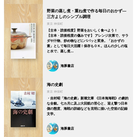
野菜の蒸し煮・重ね煮で作る毎日のおかず―
三方よしのシンプル調理
東京 神保町
【古本・読後程度】野菜をおいしく食べよう！
【古本・読後程度の傷みです】 アレンジ次第で、サラ
ダや汁物、炒め物などにパパッと変身。「おかずの
素」として毎日大活躍！保存もＯＫ。ほんの少しの塩
と水で、蒸し煮…
海豚書店
海の史劇
東京 神保町
・吉村昭「海の史劇」新潮文庫 《日本海海戦》の劇的
な全貌。七カ月に及ぶ大回航の苦心と、迎え撃つ日本
側の態度、海戦の詳細などを克明に描いた空前の記録
文学。
海豚書店