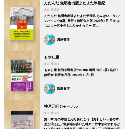
んだんだ 無明舎出版よたよた半世紀
東京 神保町
んだんだ 無明舎出版よたよた半世紀 あんばいこう (ア
ンバイコウ)(著) 発行：無明舎出版 2023年4月 目次 は
じめにー五十年をふりかえってー 第…
海豚書店
もやし屋
東京 神保町
もやし屋 秋田今野商店の100年 塩野 米松 (著) 発行：
無明舎 初版年月日: 2013年11月1日
海豚書店
神戸元町ジャーナル
東京 神保町
第一章 海の本屋と元町あれこれ 【海】という名の本
屋が消えた／堀辰雄が歩いた神戸／竹中郁のすれちが