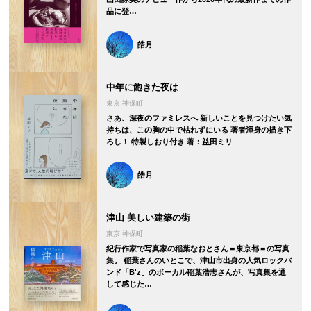
品に登…
皓月
中年に飽きた夜は
東京 神保町
さあ、深夜のファミレスへ 新しいことを見つけたい気
持ちは、この胸の中で枯れずにいる 著者渾身の描き下
ろし！ 特製しおり付き 著：益田ミリ
皓月
津山 美しい建築の街
東京 神保町
紀行作家で写真家の稲葉なおとさん＝東京都＝の写真
集。 稲葉さんのいとこで、津山市出身の人気ロックバ
ンド「B'z」のボーカル稲葉浩志さんが、写真集を通
して感じた…