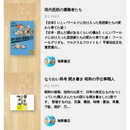
現代思想の遭難者たち
東京 神保町
【古本】いしいワールドに分け入った思想家たちの変
わり果てた姿！
【古本・読んだ感があるくらいの傷み】 いしいワール
ドに分け入った思想家たちの変わり果てた姿！ フーコ
ーもデリダも、マルクスもフロイトも！ 手塚治虫文化
賞受賞の…
海豚書店
なりわい再考 聞き書き 昭和の手仕事職人
東京 神保町
昭和の後期、信州の山里で、日常の身近なものをつく
っていた職人さんたちの語りを聞き書きした1冊で
す。 登場するのは、豆腐、饅頭、味噌・醤油、草履、
下駄、焜炉、刃…
海豚書店