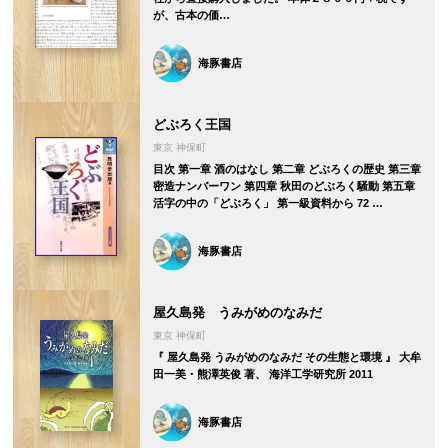
が、古本の価…
海豚書店
どぶろく王国
東京 神保町
目次 第一章 酒のはなし 第二章 どぶろくの歴史 第三章
密造ナンバーワン 第四章 秋田のどぶろく騒動 第五章
活字の中の「どぶろく」 第一級資料から 72 …
海豚書店
屋久島発 うみがめのなみだ
東京 神保町
『 屋久島発 うみがめのなみだ その生態と環境 』 大牟
田一美・熊澤英俊 著、 海洋工学研究所 2011
海豚書店