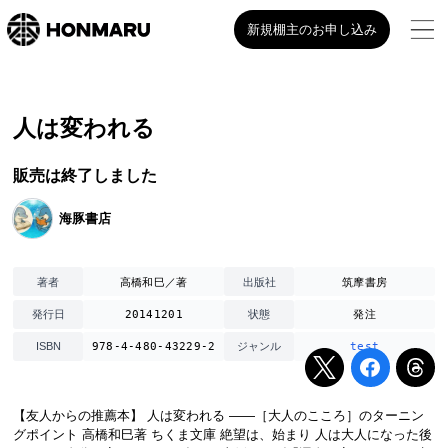
新規棚主のお申し込み
人は変われる
販売は終了しました
海豚書店
高橋和巳／著
筑摩書房
著者
出版社
20141201
発注
発行日
状態
978-4-480-43229-2
test
ISBN
ジャンル
【友人からの推薦本】 人は変われる ——［大人のこころ］のターニン
グポイント 高橋和巳著 ちくま文庫 絶望は、始まり 人は大人になった後