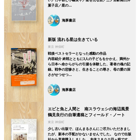
い／竹中郁と小磯良平／星を売る店／三ノ宮駅南口洋
菓子店／星の…
海豚書店
新版 流れる星は生きている
東京 神保町
戦後ベストセラーとなった感動の作品
内容紹介 終戦とともに3人の子どもをかかえ、満州か
ら日本へ命からがらの引揚を体験した、著者の魂の記
録。戦争の悲惨さと、生きることの尊さ、母の愛の深
さがせつせつ…
海豚書店
エビと魚と人間と 南スラウェシの海辺風景
鶴見良行の自筆遺稿とフィールド・ノート
東京 神保町
少し古い出版で、ほんまるさんにご尽力いただきまし
たが、新本の手配がかないませんでした。 なので出版
社から直接購入しました。 本体２８００円＋税です