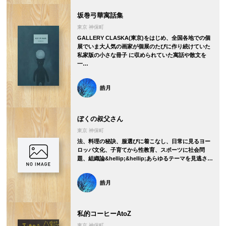
坂巻弓華寓話集
東京 神保町
GALLERY CLASKA(東京)をはじめ、全国各地での個
展でいま大人気の画家が個展のたびに作り続けていた
私家版の小さな冊子 に収められていた寓話や散文を
一…
皓月
ぼくの叔父さん
東京 神保町
法、料理の秘訣、服選びに着こなし、日常に見るヨー
ロッパ文化、子育てから性教育、スポーツに社会問
題、組織論&hellip;&hellip;あらゆるテーマを見逃さ…
皓月
私的コーヒーAtoZ
東京 神保町