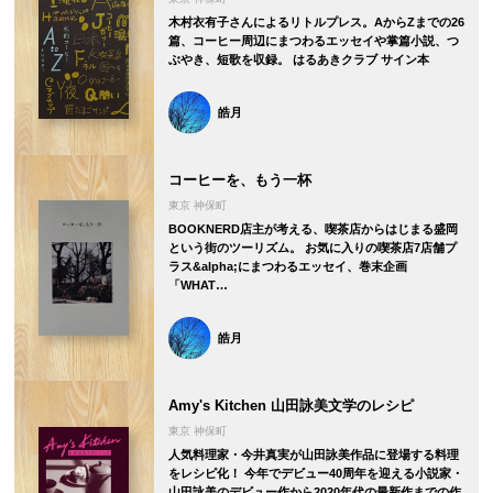
木村衣有子さんによるリトルプレス。AからZまでの26
篇、コーヒー周辺にまつわるエッセイや掌篇小説、つ
ぶやき、短歌を収録。 はるあきクラブ サイン本
皓月
コーヒーを、もう一杯
東京 神保町
BOOKNERD店主が考える、喫茶店からはじまる盛岡
という街のツーリズム。 お気に入りの喫茶店7店舗プ
ラス&alpha;にまつわるエッセイ、巻末企画
「WHAT…
皓月
Amy's Kitchen 山田詠美文学のレシピ
東京 神保町
人気料理家・今井真実が山田詠美作品に登場する料理
をレシピ化！ 今年でデビュー40周年を迎える小説家・
山田詠美のデビュー作から2020年代の最新作までの作