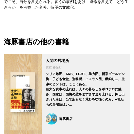
でこそ、自分を変えられる。多くの事例をあげ「運命を変えて、どう生
きるか」を考察した名著、待望の文庫化。
海豚書店
の他の書籍
人間の居場所
東京 神保町
シリア難民、AKB、LGBT、暴力団、新宿ゴールデン
街、子ども食堂、刑務所、イスラム団、磯釣り…。生
存のヒントは、ここにある。
巨大な資本の流れは、人々の暮らしをボロボロに蝕
み、国家は、国境の壁をますます迫り上げる。押し出
された者は、当て所もなく荒野を彷徨うのみ。--私た
ちの居場所はい…
海豚書店