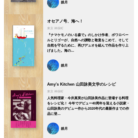
皓月
オセアノ号、海へ！
東京 神保町
『ナマケモノのいる森で』のしかけ作者、ボワロベー
ルとリゴーが、自然への讃歌と敬意をこめて、そして
自然を守るために、再びデュオを組んで作品を作り上
げました。海の…
皓月
Amy's Kitchen 山田詠美文学のレシピ
東京 神保町
人気料理家・今井真実が山田詠美作品に登場する料理
をレシピ化！ 今年でデビュー40周年を迎える小説家・
山田詠美のデビュー作から2020年代の最新作までの作
品に登…
皓月