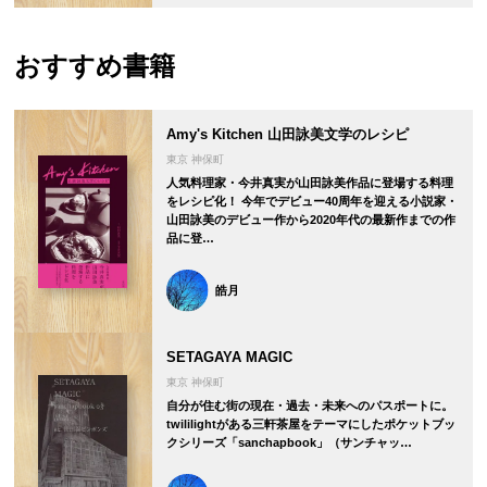
おすすめ書籍
Amy's Kitchen 山田詠美文学のレシピ
東京 神保町
人気料理家・今井真実が山田詠美作品に登場する料理
をレシピ化！ 今年でデビュー40周年を迎える小説家・
山田詠美のデビュー作から2020年代の最新作までの作
品に登…
皓月
SETAGAYA MAGIC
東京 神保町
自分が住む街の現在・過去・未来へのパスポートに。
twililightがある三軒茶屋をテーマにしたポケットブッ
クシリーズ「sanchapbook」（サンチャッ…