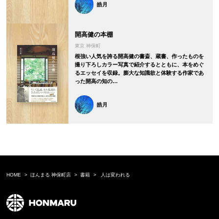
皓月
開高健の本棚
東京 神保町
根強い人気を誇る開高健の書斎、蔵書、作ったものを
撮り下ろしカラー写真で紹介するとともに、本をめぐ
るエッセイを収録。膨大な知識欲と体験する作家であ
った開高の知の…
皓月
HOME
ほんまる 神保町店
書籍
人は変われる