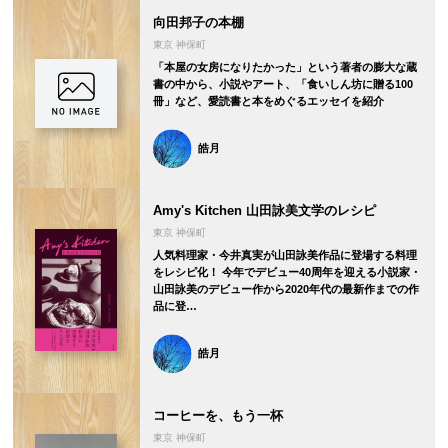
向田邦子の本棚
東京 神保町
「本屋の女房になりたかった」という著者の膨大な蔵
書の中から、小説やアート、「食いしん坊に贈る100
冊」など、愛読書と本をめぐるエッセイを紹介
皓月
Amy's Kitchen 山田詠美文学のレシピ
東京 神保町
人気料理家・今井真実が山田詠美作品に登場する料理
をレシピ化！ 今年でデビュー40周年を迎える小説家・
山田詠美のデビュー作から2020年代の最新作までの作
品に登…
皓月
コーヒーを、もう一杯
東京 神保町