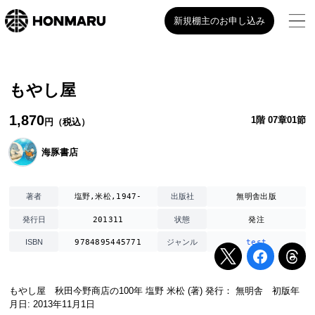
新規棚主のお申し込み
もやし屋
1,870
1階 07章01節
円（税込）
海豚書店
塩野,米松,1947-
無明舎出版
著者
出版社
201311
発注
発行日
状態
9784895445771
test
ISBN
ジャンル
もやし屋 秋田今野商店の100年 塩野 米松 (著) 発行： 無明舎 初版年
月日: 2013年11月1日