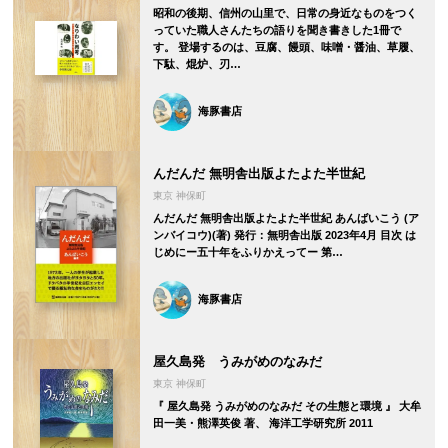
昭和の後期、信州の山里で、日常の身近なものをつく
っていた職人さんたちの語りを聞き書きした1冊で
す。 登場するのは、豆腐、饅頭、味噌・醤油、草履、
下駄、焜炉、刃…
海豚書店
んだんだ 無明舎出版よたよた半世紀
東京 神保町
んだんだ 無明舎出版よたよた半世紀 あんばいこう (ア
ンバイコウ)(著) 発行：無明舎出版 2023年4月 目次 は
じめにー五十年をふりかえってー 第…
海豚書店
屋久島発 うみがめのなみだ
東京 神保町
『 屋久島発 うみがめのなみだ その生態と環境 』 大牟
田一美・熊澤英俊 著、 海洋工学研究所 2011