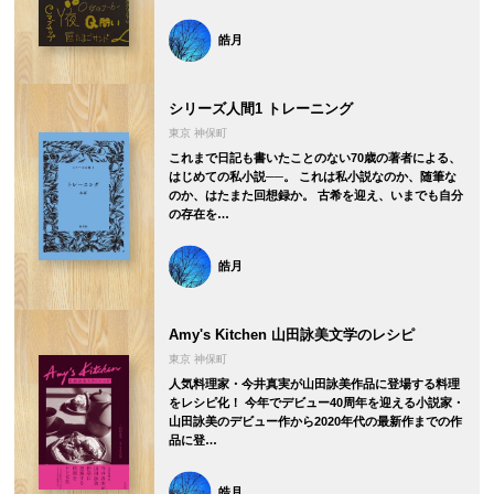
皓月
シリーズ人間1 トレーニング
東京 神保町
これまで日記も書いたことのない70歳の著者による、
はじめての私小説──。 これは私小説なのか、随筆な
のか、はたまた回想録か。 古希を迎え、いまでも自分
の存在を…
皓月
Amy's Kitchen 山田詠美文学のレシピ
東京 神保町
人気料理家・今井真実が山田詠美作品に登場する料理
をレシピ化！ 今年でデビュー40周年を迎える小説家・
山田詠美のデビュー作から2020年代の最新作までの作
品に登…
皓月