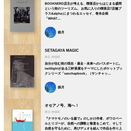
BOOKNERD店主が考える、喫茶店からはじまる盛岡
という街のツーリズム。 お気に入りの喫茶店7店舗プ
ラス&alpha;にまつわるエッセイ、巻末企画
「WHAT…
皓月
SETAGAYA MAGIC
東京 神保町
自分が住む街の現在・過去・未来へのパスポートに。
twililightがある三軒茶屋をテーマにしたポケットブッ
クシリーズ「sanchapbook」（サンチャッ…
皓月
オセアノ号、海へ！
東京 神保町
『ナマケモノのいる森で』のしかけ作者、ボワロベー
ルとリゴーが、自然への讃歌と敬意をこめて、そして
自然を守るために、再びデュオを組んで作品を作り上