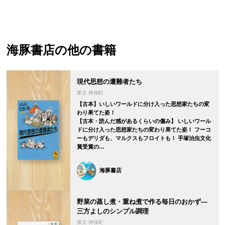
海豚書店
の他の書籍
現代思想の遭難者たち
東京 神保町
【古本】いしいワールドに分け入った思想家たちの変
わり果てた姿！
【古本・読んだ感があるくらいの傷み】 いしいワール
ドに分け入った思想家たちの変わり果てた姿！ フーコ
ーもデリダも、マルクスもフロイトも！ 手塚治虫文化
賞受賞の…
海豚書店
野菜の蒸し煮・重ね煮で作る毎日のおかず―
三方よしのシンプル調理
東京 神保町