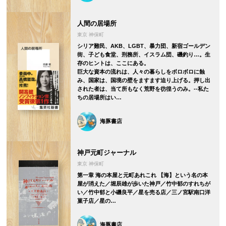
人間の居場所
東京 神保町
シリア難民、AKB、LGBT、暴力団、新宿ゴールデン
街、子ども食堂、刑務所、イスラム団、磯釣り…。生
存のヒントは、ここにある。
巨大な資本の流れは、人々の暮らしをボロボロに蝕
み、国家は、国境の壁をますます迫り上げる。押し出
された者は、当て所もなく荒野を彷徨うのみ。--私た
ちの居場所はい…
海豚書店
神戸元町ジャーナル
東京 神保町
第一章 海の本屋と元町あれこれ 【海】という名の本
屋が消えた／堀辰雄が歩いた神戸／竹中郁のすれちが
い／竹中郁と小磯良平／星を売る店／三ノ宮駅南口洋
菓子店／星の…
海豚書店