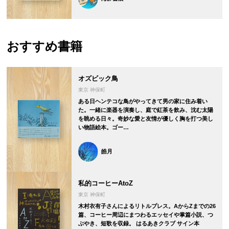
おすすめ書籍
オズビック鳥
東京 神保町
ある日ヘンテコな鳥がやってきて男の家に住み着い
た。一緒に楽器を演奏し、庭で紅茶を飲み、沈む太陽
を眺める日々。奇妙な愛と友情が優しく胸を打つ美し
い物語絵本。ゴー…
皓月
私的コーヒーAtoZ
東京 神保町
木村衣有子さんによるリトルプレス。AからZまでの26
篇、コーヒー周辺にまつわるエッセイや掌篇小説、つ
ぶやき、短歌を収録。 はるあきクラブ サイン本