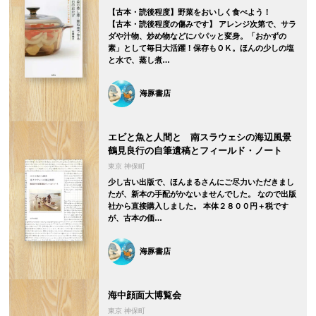
【古本・読後程度】野菜をおいしく食べよう！
【古本・読後程度の傷みです】 アレンジ次第で、サラ
ダや汁物、炒め物などにパパッと変身。「おかずの
素」として毎日大活躍！保存もＯＫ。ほんの少しの塩
と水で、蒸し煮…
海豚書店
エビと魚と人間と 南スラウェシの海辺風景
鶴見良行の自筆遺稿とフィールド・ノート
東京 神保町
少し古い出版で、ほんまるさんにご尽力いただきまし
たが、新本の手配がかないませんでした。 なので出版
社から直接購入しました。 本体２８００円＋税です
が、古本の価…
海豚書店
海中顔面大博覧会
東京 神保町