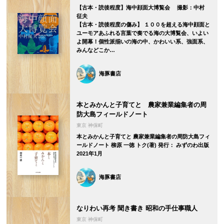
【古本・読後程度】海中顔面大博覧会 撮影：中村
征夫
【古本・読後程度の傷み】 １００を超える海中顔面と
ユーモアあふれる言葉で奏でる海の大博覧会、いよい
よ開幕！個性派揃いの海の中、かわいい系、強面系、
みんなどこか…
海豚書店
本とみかんと子育てと 農家兼業編集者の周
防大島フィールドノート
東京 神保町
本とみかんと子育てと 農家兼業編集者の周防大島フィ
ールドノート 柳原 一徳 トク(著) 発行： みずのわ出版
2021年1月
海豚書店
なりわい再考 聞き書き 昭和の手仕事職人
東京 神保町