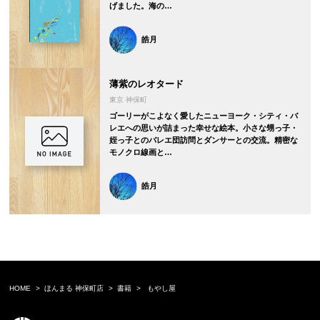
げました。海の…
皓月
薄紫のレオタード
東京 神保町
ゴーリーがこよなく愛したニューヨーク・シティ・バ
レエへの思いが詰まった幸せな絵本。小さな甥っ子・
姪っ子とのバレエ団訪問とダンサーとの交流。精密な
モノクロ線画と…
皓月
HOME
ほんまる 神保町店
書籍
もやし屋