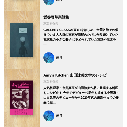
坂巻弓華寓話集
東京 神保町
GALLERY CLASKA(東京)をはじめ、全国各地での個
展でいま大人気の画家が個展のたびに作り続けていた
私家版の小さな冊子 に収められていた寓話や散文を
一…
皓月
Amy's Kitchen 山田詠美文学のレシピ
東京 神保町
人気料理家・今井真実が山田詠美作品に登場する料理
をレシピ化！ 今年でデビュー40周年を迎える小説家・
山田詠美のデビュー作から2020年代の最新作までの作
品に登…
皓月