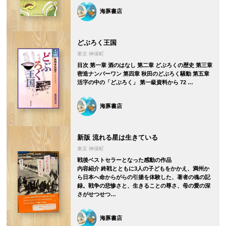
海豚書店
どぶろく王国
東京 神保町
目次 第一章 酒のはなし 第二章 どぶろくの歴史 第三章
密造ナンバーワン 第四章 秋田のどぶろく騒動 第五章
活字の中の「どぶろく」 第一級資料から 72 …
海豚書店
新版 流れる星は生きている
東京 神保町
戦後ベストセラーとなった感動の作品
内容紹介 終戦とともに3人の子どもをかかえ、満州か
ら日本へ命からがらの引揚を体験した、著者の魂の記
録。戦争の悲惨さと、生きることの尊さ、母の愛の深
さがせつせつ…
海豚書店