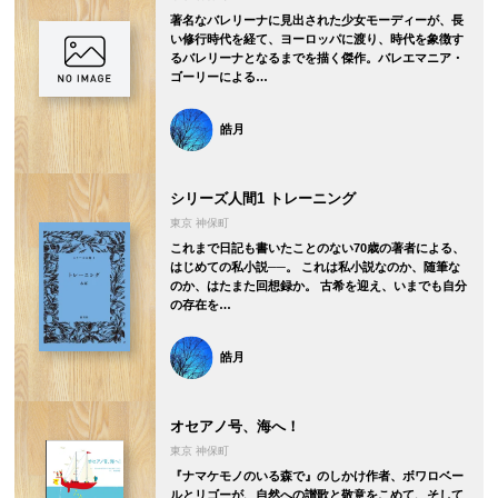
著名なバレリーナに見出された少女モーディーが、長
い修行時代を経て、ヨーロッパに渡り、時代を象徴す
るバレリーナとなるまでを描く傑作。バレエマニア・
ゴーリーによる…
皓月
シリーズ人間1 トレーニング
東京 神保町
これまで日記も書いたことのない70歳の著者による、
はじめての私小説──。 これは私小説なのか、随筆な
のか、はたまた回想録か。 古希を迎え、いまでも自分
の存在を…
皓月
オセアノ号、海へ！
東京 神保町
『ナマケモノのいる森で』のしかけ作者、ボワロベー
ルとリゴーが、自然への讃歌と敬意をこめて、そして