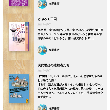
海豚書店
どぶろく王国
東京 神保町
目次 第一章 酒のはなし 第二章 どぶろくの歴史 第三章
密造ナンバーワン 第四章 秋田のどぶろく騒動 第五章
活字の中の「どぶろく」 第一級資料から 72 …
海豚書店
現代思想の遭難者たち
東京 神保町
【古本】いしいワールドに分け入った思想家たちの変
わり果てた姿！
【古本・読んだ感があるくらいの傷み】 いしいワール
ドに分け入った思想家たちの変わり果てた姿！ フーコ
ーもデリダも、マルクスもフロイトも！ 手塚治虫文化
賞受賞の…
海豚書店