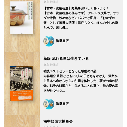
東京 神保町
【古本・読後程度】野菜をおいしく食べよう！
【古本・読後程度の傷みです】 アレンジ次第で、サラ
ダや汁物、炒め物などにパパッと変身。「おかずの
素」として毎日大活躍！保存もＯＫ。ほんの少しの塩
と水で、蒸し煮…
海豚書店
新版 流れる星は生きている
東京 神保町
戦後ベストセラーとなった感動の作品
内容紹介 終戦とともに3人の子どもをかかえ、満州か
ら日本へ命からがらの引揚を体験した、著者の魂の記
録。戦争の悲惨さと、生きることの尊さ、母の愛の深
さがせつせつ…
海豚書店
海中顔面大博覧会