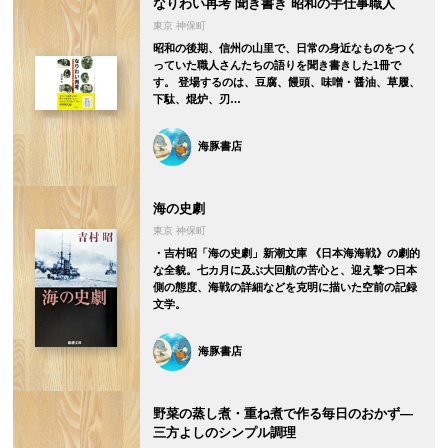
なりわい再考 聞き書き 昭和の手仕事職人
東京 神保町
昭和の後期、信州の山里で、日常の身近なものをつく
っていた職人さんたちの語りを聞き書きした1冊で
す。 登場するのは、豆腐、饅頭、味噌・醤油、草履、
下駄、焜炉、刃…
海豚書店
海の史劇
東京 神保町
・吉村昭「海の史劇」新潮文庫 《日本海海戦》の劇的
な全貌。七カ月に及ぶ大回航の苦心と、迎え撃つ日本
側の態度、海戦の詳細などを克明に描いた空前の記録
文学。
海豚書店
野菜の蒸し煮・重ね煮で作る毎日のおかず―
三方よしのシンプル調理