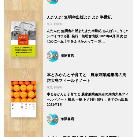
んだんだ 無明舎出版よたよた半世紀
東京 神保町
んだんだ 無明舎出版よたよた半世紀 あんばいこう (ア
ンバイコウ)(著) 発行：無明舎出版 2023年4月 目次 は
じめにー五十年をふりかえってー 第…
海豚書店
本とみかんと子育てと 農家兼業編集者の周
防大島フィールドノート
東京 神保町
本とみかんと子育てと 農家兼業編集者の周防大島フィ
ールドノート 柳原 一徳 トク(著) 発行： みずのわ出版
2021年1月
海豚書店