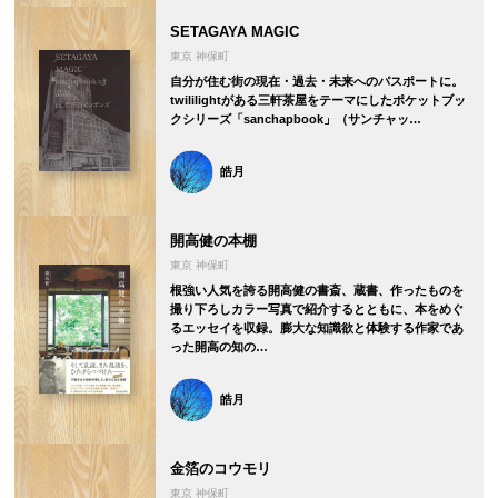
SETAGAYA MAGIC
東京 神保町
自分が住む街の現在・過去・未来へのパスポートに。
twililightがある三軒茶屋をテーマにしたポケットブッ
クシリーズ「sanchapbook」（サンチャッ…
皓月
開高健の本棚
東京 神保町
根強い人気を誇る開高健の書斎、蔵書、作ったものを
撮り下ろしカラー写真で紹介するとともに、本をめぐ
るエッセイを収録。膨大な知識欲と体験する作家であ
った開高の知の…
皓月
金箔のコウモリ
東京 神保町