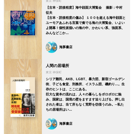
東京 神保町
【古本・読後程度】海中顔面大博覧会 撮影：中村
征夫
【古本・読後程度の傷み】 １００を超える海中顔面と
ユーモアあふれる言葉で奏でる海の大博覧会、いよい
よ開幕！個性派揃いの海の中、かわいい系、強面系、
みんなどこか…
海豚書店
人間の居場所
東京 神保町
シリア難民、AKB、LGBT、暴力団、新宿ゴールデン
街、子ども食堂、刑務所、イスラム団、磯釣り…。生
存のヒントは、ここにある。
巨大な資本の流れは、人々の暮らしをボロボロに蝕
み、国家は、国境の壁をますます迫り上げる。押し出
された者は、当て所もなく荒野を彷徨うのみ。--私た
ちの居場所はい…
海豚書店