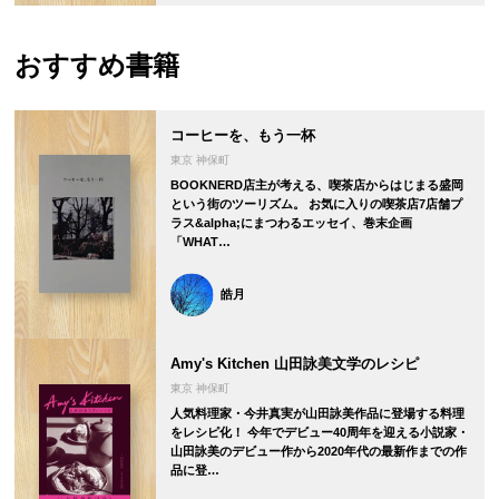
おすすめ書籍
コーヒーを、もう一杯
東京 神保町
BOOKNERD店主が考える、喫茶店からはじまる盛岡
という街のツーリズム。 お気に入りの喫茶店7店舗プ
ラス&alpha;にまつわるエッセイ、巻末企画
「WHAT…
皓月
Amy's Kitchen 山田詠美文学のレシピ
東京 神保町
人気料理家・今井真実が山田詠美作品に登場する料理
をレシピ化！ 今年でデビュー40周年を迎える小説家・
山田詠美のデビュー作から2020年代の最新作までの作
品に登…