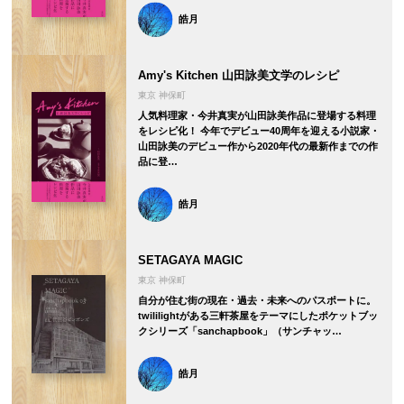
皓月
Amy's Kitchen 山田詠美文学のレシピ
東京 神保町
人気料理家・今井真実が山田詠美作品に登場する料理
をレシピ化！ 今年でデビュー40周年を迎える小説家・
山田詠美のデビュー作から2020年代の最新作までの作
品に登…
皓月
SETAGAYA MAGIC
東京 神保町
自分が住む街の現在・過去・未来へのパスポートに。
twililightがある三軒茶屋をテーマにしたポケットブッ
クシリーズ「sanchapbook」（サンチャッ…
皓月