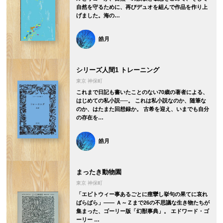
自然を守るために、再びデュオを組んで作品を作り上
げました。海の…
皓月
シリーズ人間1 トレーニング
東京 神保町
これまで日記も書いたことのない70歳の著者による、
はじめての私小説──。 これは私小説なのか、随筆な
のか、はたまた回想録か。 古希を迎え、いまでも自分
の存在を…
皓月
まったき動物園
東京 神保町
「エピトウィー事あるごとに痙攣し挙句の果てに哀れ
ばらばら」―― Ａ～Ｚまで26の不思議な生き物たちが
集まった、ゴーリー版「幻獣事典」。 エドワード・ゴ
ーリー …