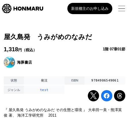
新規棚主のお申し込み
屋久島発 うみがめのなみだ
1,318
1階 07章01節
円（税込）
海豚書店
発注
9784906549061
状態
ISBN
test
ジャンル
『 屋久島発 うみがめのなみだ その生態と環境 』 大牟田一美・熊澤英
俊 著、 海洋工学研究所 2011