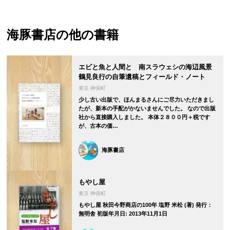
海豚書店
の他の書籍
エビと魚と人間と 南スラウェシの海辺風景
鶴見良行の自筆遺稿とフィールド・ノート
東京 神保町
少し古い出版で、ほんまるさんにご尽力いただきまし
たが、新本の手配がかないませんでした。 なので出版
社から直接購入しました。 本体２８００円＋税です
が、古本の価…
海豚書店
もやし屋
東京 神保町
もやし屋 秋田今野商店の100年 塩野 米松 (著) 発行：
無明舎 初版年月日: 2013年11月1日