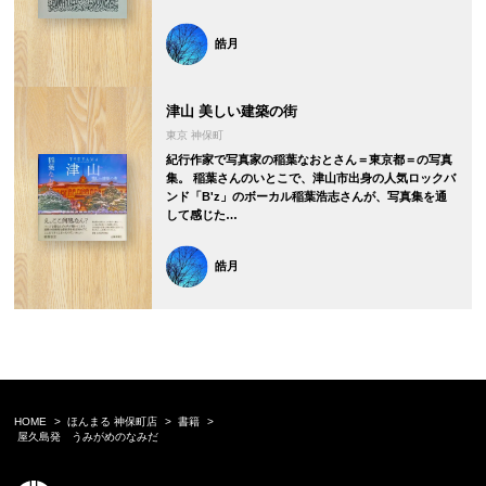
皓月
津山 美しい建築の街
東京 神保町
紀行作家で写真家の稲葉なおとさん＝東京都＝の写真
集。 稲葉さんのいとこで、津山市出身の人気ロックバ
ンド「B'z」のボーカル稲葉浩志さんが、写真集を通
して感じた…
皓月
HOME
ほんまる 神保町店
書籍
屋久島発 うみがめのなみだ