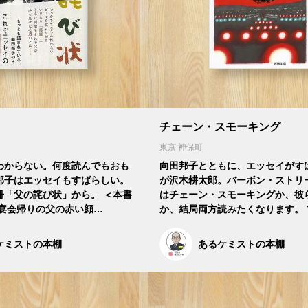
チェーン・スモーキング
東京 神保町
わからない。何度読んでもおも
向田邦子とともに、エッセイがす
邦子はエッセイもすばらしい。
が沢木耕太郎。バーボン・ストリ
冊「父の詫び状」から。 ＜本書
はチェーン・スモーキングか、彼
 宴会帰りの父の赤い顔…
か、結局両方読みたくなります。 
ケミストの本棚
あるケミストの本棚