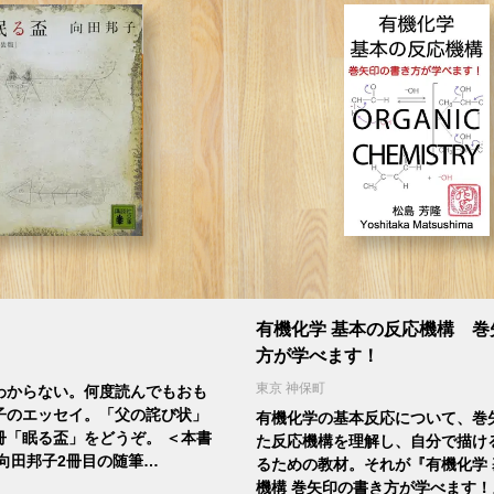
有機化学 基本の反応機構 巻
方が学べます！
東京 神保町
わからない。何度読んでもおも
子のエッセイ。「父の詫び状」
有機化学の基本反応について、巻
冊「眠る盃」をどうぞ。 ＜本書
た反応機構を理解し、自分で描け
向田邦子2冊目の随筆…
るための教材。それが『有機化学
機構 巻矢印の書き方が学べます！