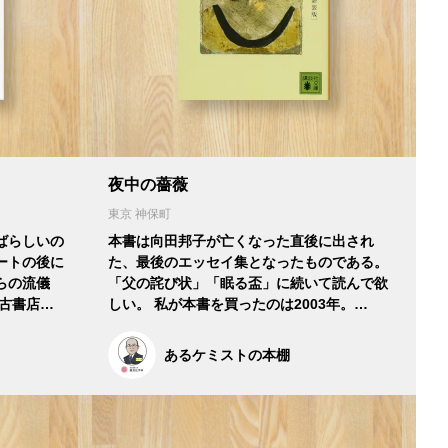
夜中の薔薇
東京 神保町
ばらしいの
本書は向田邦子が亡くなった直後に出され
ートの後に
た、最後のエッセイ集となったものである。
らの流儀
「父の詫び状」「眠る盃」に続いて読んで欲
古書店…
しい。 私が本書を買ったのは2003年。…
あるケミストの本棚