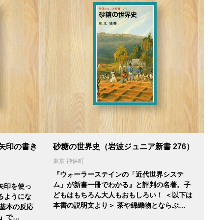
矢印の書き
砂糖の世界史（岩波ジュニア新書 276）
東京 神保町
『ウォーラーステインの「近代世界システ
ム」が新書一冊でわかる』と評判の名著。子
矢印を使っ
どもはもちろん大人もおもしろい！ ＜以下は
るようにな
本書の説明文より＞ 茶や綿織物とならぶ…
 基本の反応
』で…