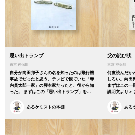
思い出トランプ
父の詫び状
東京 神保町
東京 神保町
自分が向田邦子さんの名を知ったのは飛行機
何度読んだか
事故でだったと思う。テレビで観ていた「寺
しろい。向田
内貫太郎一家」の脚本家だったと、後から知
まずはこの一
った。 まずはこの「思い出トランプ」を…
説明文より＞
あるケミストの本棚
ある