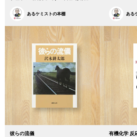
あるケミストの本棚
ある
彼らの流儀
有機化学 反