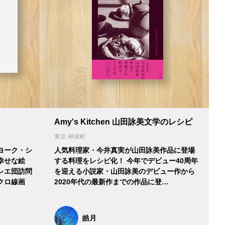
Amy's Kitchen 山田詠美文学のレシピ
東京 神保町
ヨーク・シ
人気料理家・今井真実が山田詠美作品に登場
幸せな絵
する料理をレシピ化！ 今年でデビュー40周年
レエ団訪問
を迎える小説家・山田詠美のデビュー作から
クロ線画
2020年代の最新作までの作品に登…
皓月