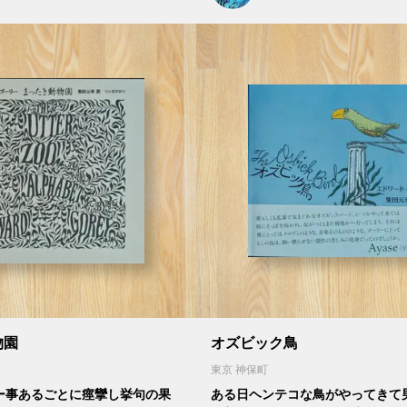
物園
オズビック鳥
東京 神保町
ー事あるごとに痙攣し挙句の果
ある日ヘンテコな鳥がやってきて