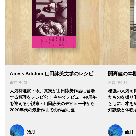
Amy's Kitchen 山田詠美文学のレシピ
開高健の本
東京 神保町
東京 神保町
人気料理家・今井真実が山田詠美作品に登場
根強い人気を
する料理をレシピ化！ 今年でデビュー40周年
たものを撮り
を迎える小説家・山田詠美のデビュー作から
ともに、本を
2020年代の最新作までの作品に登…
知識欲と体験
皓月
皓月