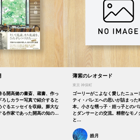
棚
薄紫のレオタード
東京 神保町
誇る開高健の書斎、蔵書、作っ
ゴーリーがこよなく愛したニュー
下ろしカラー写真で紹介すると
ティ・バレエへの思いが詰まった
めぐるエッセイを収録。膨大な
本。小さな甥っ子・姪っ子とのバ
する作家であった開高の知の…
とダンサーとの交流。精密なモノ
と…
皓月