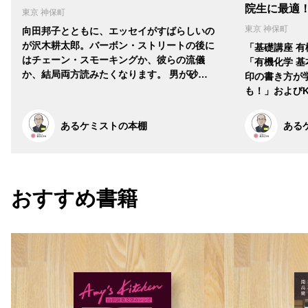
院生に最適
東京 神保町
東京 神保町
向田邦子とともに、エッセイがすばらしいの
が沢木耕太郎。バーボン・ストリートの後に
「基礎講座 
はチェーン・スモーキングか、彼らの流儀
「有機化学 基
か、結局両方読みたくなります。 男が砂…
印の書き方が
も！」およびK
あるケミストの本棚
ある
おすすめ書籍