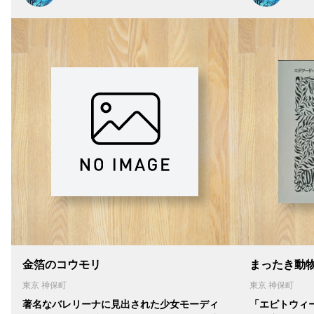
金箔のコウモリ
まったき動
東京 神保町
東京 神保町
著名なバレリーナに見出された少女モーディ
「エピトウィ