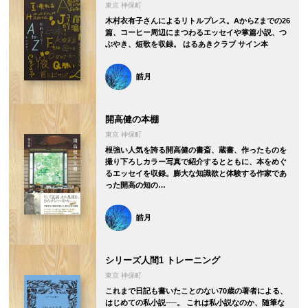
東京 神保町
木村衣有子さんによるリトルプレス。AからZまでの26
篇、コーヒー周辺にまつわるエッセイや掌篇小説、つ
ぶやき、短歌を収録。 はるあきクラブ サイン本
皓月
開高健の本棚
東京 神保町
根強い人気を誇る開高健の書斎、蔵書、作ったものを
撮り下ろしカラー写真で紹介するとともに、本をめぐ
るエッセイを収録。膨大な知識欲と体験する作家であ
った開高の知の…
皓月
シリーズ人間1 トレーニング
東京 神保町
これまで日記も書いたことのない70歳の著者による、
はじめての私小説──。 これは私小説なのか、随筆な