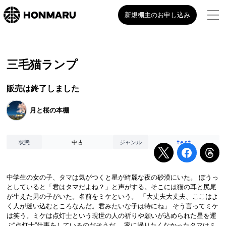
新規棚主のお申し込み
三毛猫ランプ
販売は終了しました
月と桜の本棚
中古
test
状態
ジャンル
中学生の女の子、タマは気がつくと星が綺麗な夜の砂漠にいた。 ぼうっ
としていると「君はタマだよね？」と声がする。そこには猫の耳と尻尾
が生えた男の子がいた。名前をミケという。 「大丈夫大丈夫、ここはよ
く人が迷い込むところなんだ。君みたいな子は特にね」 そう言ってミケ
は笑う。ミケは点灯士という現世の人の祈りや願いが込められた星を運
ぶ“点灯士”仕事をしているのだそうだ。 家に帰りたくなかったタマはミ