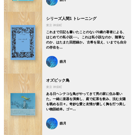
シリーズ人間1 トレーニング
東京 神保町
これまで日記も書いたことのない70歳の著者による、
はじめての私小説──。 これは私小説なのか、随筆な
のか、はたまた回想録か。 古希を迎え、いまでも自分
の存在を…
皓月
オズビック鳥
東京 神保町
ある日ヘンテコな鳥がやってきて男の家に住み着い
た。一緒に楽器を演奏し、庭で紅茶を飲み、沈む太陽
を眺める日々。奇妙な愛と友情が優しく胸を打つ美し
い物語絵本。ゴー…
皓月