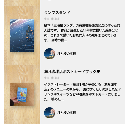
ランプスタンド
東京 神保町
絵本「三毛猫ランプ」の商業書籍発売記念に作った同
人誌です。 作品が誕生した15年前に描いた絵をはじ
め、これまで描いたお気に入りの絵をまとめていま
す。 当時の僕…
月と桜の本棚
満月珈琲店ポストカードブック夏
東京 神保町
イラストレーター・桜田千尋が手掛ける「満月珈琲
店」のメニューの中から、 夏にぴったりの涼し気なド
リンクやスイーツなど24種類をポストカードにしまし
た。 眺めた…
月と桜の本棚