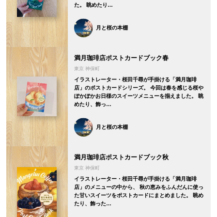
た。 眺めたり…
月と桜の本棚
満月珈琲店ポストカードブック春
東京 神保町
イラストレーター・桜田千尋が手掛ける「満月珈琲
店」のポストカードシリーズ。 今回は春を感じる桜や
ぽかぽかお日様のスイーツメニューを揃えました。 眺
めたり、飾っ…
月と桜の本棚
満月珈琲店ポストカードブック秋
東京 神保町
イラストレーター・桜田千尋が手掛ける「満月珈琲
店」のメニューの中から、 秋の恵みをふんだんに使っ
た甘いスイーツをポストカードにまとめました。 眺め
たり、飾った…