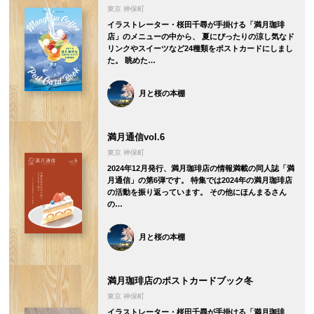
東京 神保町
イラストレーター・桜田千尋が手掛ける「満月珈琲
店」のメニューの中から、 夏にぴったりの涼し気なド
リンクやスイーツなど24種類をポストカードにしまし
た。 眺めた…
月と桜の本棚
満月通信vol.6
東京 神保町
2024年12月発行、満月珈琲店の情報満載の同人誌「満
月通信」の第6弾です。 特集では2024年の満月珈琲店
の活動を振り返っています。 その他にほんまるさん
の…
月と桜の本棚
満月珈琲店のポストカードブック冬
東京 神保町
イラストレーター・桜田千尋が手掛ける「満月珈琲