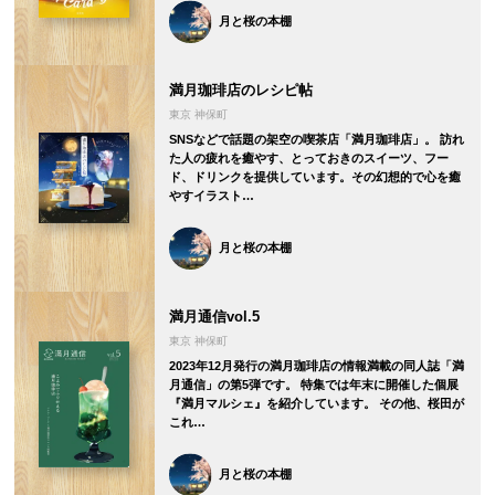
月と桜の本棚
満月珈琲店のレシピ帖
東京 神保町
SNSなどで話題の架空の喫茶店「満月珈琲店」。 訪れ
た人の疲れを癒やす、とっておきのスイーツ、フー
ド、ドリンクを提供しています。その幻想的で心を癒
やすイラスト…
月と桜の本棚
満月通信vol.5
東京 神保町
2023年12月発行の満月珈琲店の情報満載の同人誌「満
月通信」の第5弾です。 特集では年末に開催した個展
『満月マルシェ』を紹介しています。 その他、桜田が
これ…
月と桜の本棚