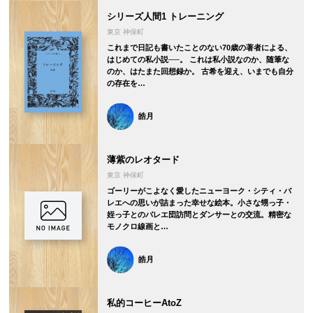
シリーズ人間1 トレーニング
東京 神保町
これまで日記も書いたことのない70歳の著者による、
はじめての私小説──。 これは私小説なのか、随筆な
のか、はたまた回想録か。 古希を迎え、いまでも自分
の存在を…
皓月
薄紫のレオタード
東京 神保町
ゴーリーがこよなく愛したニューヨーク・シティ・バ
レエへの思いが詰まった幸せな絵本。小さな甥っ子・
姪っ子とのバレエ団訪問とダンサーとの交流。精密な
モノクロ線画と…
皓月
私的コーヒーAtoZ