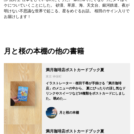
ケについていくことにした。 砂漠、草原、海、天文台、銀河鉄道、夜が
明けない不思議な世界で起こる、星をめぐるお話。 桜田のサイン入りで
お届けします！
月と桜の本棚
の他の書籍
満月珈琲店ポストカードブック夏
東京 神保町
イラストレーター・桜田千尋が手掛ける「満月珈琲
店」のメニューの中から、 夏にぴったりの涼し気なド
リンクやスイーツなど24種類をポストカードにしまし
た。 眺めた…
月と桜の本棚
満月珈琲店ポストカードブック夏