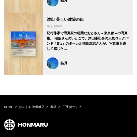
皓月
津山 美しい建築の街
東京 神保町
紀行作家で写真家の稲葉なおとさん＝東京都＝の写真
集。 稲葉さんのいとこで、津山市出身の人気ロックバ
ンド「B'z」のボーカル稲葉浩志さんが、写真集を通
して感じた…
皓月
HOME
ほんまる 神保町店
書籍
三毛猫ランプ