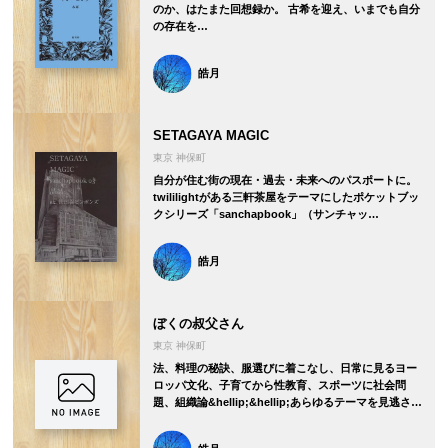
のか、はたまた回想録か。 古希を迎え、いまでも自分
の存在を…
皓月
SETAGAYA MAGIC
東京 神保町
自分が住む街の現在・過去・未来へのパスポートに。
twililightがある三軒茶屋をテーマにしたポケットブッ
クシリーズ「sanchapbook」（サンチャッ…
皓月
ぼくの叔父さん
東京 神保町
法、料理の秘訣、服選びに着こなし、日常に見るヨー
ロッパ文化、子育てから性教育、スポーツに社会問
題、組織論&hellip;&hellip;あらゆるテーマを見逃さ…