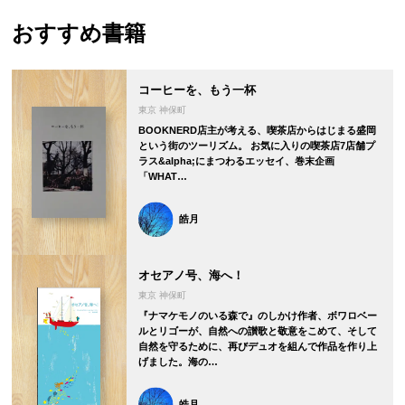
おすすめ書籍
コーヒーを、もう一杯
東京 神保町
BOOKNERD店主が考える、喫茶店からはじまる盛岡
という街のツーリズム。 お気に入りの喫茶店7店舗プ
ラス&alpha;にまつわるエッセイ、巻末企画
「WHAT…
皓月
オセアノ号、海へ！
東京 神保町
『ナマケモノのいる森で』のしかけ作者、ボワロベー
ルとリゴーが、自然への讃歌と敬意をこめて、そして
自然を守るために、再びデュオを組んで作品を作り上
げました。海の…
皓月