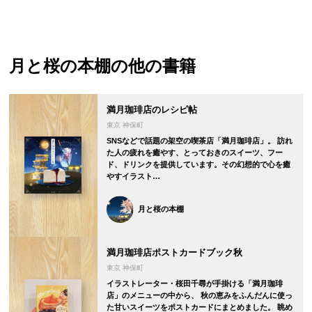
月と桜の本棚
の他の書籍
満月珈琲店のレシピ帖
東京 神保町
SNSなどで話題の架空の喫茶店「満月珈琲店」。 訪れ
た人の疲れを癒やす、とっておきのスイーツ、フー
ド、ドリンクを提供しています。その幻想的で心を癒
やすイラスト…
月と桜の本棚
満月珈琲店ポストカードブック秋
東京 神保町
イラストレーター・桜田千尋が手掛ける「満月珈琲
店」のメニューの中から、 秋の恵みをふんだんに使っ
た甘いスイーツをポストカードにまとめました。 眺め