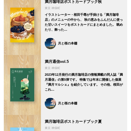
満月珈琲店ポストカードブック秋
東京 神保町
イラストレーター・桜田千尋が手掛ける「満月珈琲
店」のメニューの中から、 秋の恵みをふんだんに使っ
た甘いスイーツをポストカードにまとめました。 眺め
たり、飾った…
月と桜の本棚
満月通信vol.5
東京 神保町
2023年12月発行の満月珈琲店の情報満載の同人誌「満
月通信」の第5弾です。 特集では年末に開催した個展
『満月マルシェ』を紹介しています。 その他、桜田が
これ…
月と桜の本棚
満月珈琲店ポストカードブック夏
東京 神保町