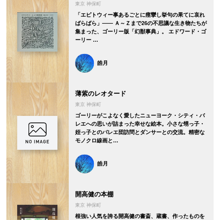
東京 神保町
「エピトウィー事あるごとに痙攣し挙句の果てに哀れ
ばらばら」―― Ａ～Ｚまで26の不思議な生き物たちが
集まった、ゴーリー版「幻獣事典」。 エドワード・ゴ
ーリー …
皓月
薄紫のレオタード
東京 神保町
ゴーリーがこよなく愛したニューヨーク・シティ・バ
レエへの思いが詰まった幸せな絵本。小さな甥っ子・
姪っ子とのバレエ団訪問とダンサーとの交流。精密な
モノクロ線画と…
皓月
開高健の本棚
東京 神保町
根強い人気を誇る開高健の書斎、蔵書、作ったものを