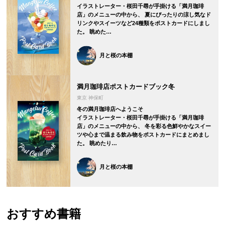
イラストレーター・桜田千尋が手掛ける「満月珈琲
店」のメニューの中から、 夏にぴったりの涼し気なド
リンクやスイーツなど24種類をポストカードにしまし
た。 眺めた…
月と桜の本棚
満月珈琲店ポストカードブック冬
東京 神保町
冬の満月珈琲店へようこそ
イラストレーター・桜田千尋が手掛ける「満月珈琲
店」のメニューの中から、 冬を彩る色鮮やかなスイー
ツや心まで温まる飲み物をポストカードにまとめまし
た。 眺めたり…
月と桜の本棚
おすすめ書籍