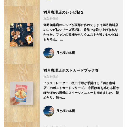
満月珈琲店のレシピ帖２
東京 神保町
満月珈琲店のレシピが実際に作れてしまう満月珈琲店
のレシピ帖シリーズ第2弾。 前作では取り上げきれな
かった、ファンの皆様からリクエストが多いレシピは
もちろん、 …
月と桜の本棚
満月珈琲店ポストカードブック春
東京 神保町
イラストレーター・桜田千尋が手掛ける「満月珈琲
店」のポストカードシリーズ。 今回は春を感じる桜や
ぽかぽかお日様のスイーツメニューを揃えました。 眺
めたり、飾っ…
月と桜の本棚