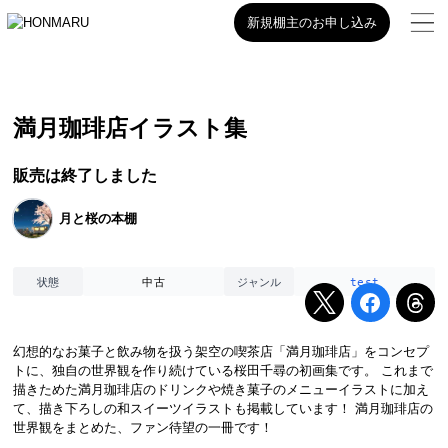
新規棚主のお申し込み
満月珈琲店イラスト集
販売は終了しました
月と桜の本棚
中古
test
状態
ジャンル
幻想的なお菓子と飲み物を扱う架空の喫茶店「満月珈琲店」をコンセプ
トに、独自の世界観を作り続けている桜田千尋の初画集です。 これまで
描きためた満月珈琲店のドリンクや焼き菓子のメニューイラストに加え
て、描き下ろしの和スイーツイラストも掲載しています！ 満月珈琲店の
世界観をまとめた、ファン待望の一冊です！