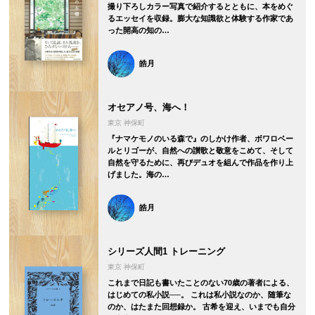
撮り下ろしカラー写真で紹介するとともに、本をめぐ
るエッセイを収録。膨大な知識欲と体験する作家であ
った開高の知の…
皓月
オセアノ号、海へ！
東京 神保町
『ナマケモノのいる森で』のしかけ作者、ボワロベー
ルとリゴーが、自然への讃歌と敬意をこめて、そして
自然を守るために、再びデュオを組んで作品を作り上
げました。海の…
皓月
シリーズ人間1 トレーニング
東京 神保町
これまで日記も書いたことのない70歳の著者による、
はじめての私小説──。 これは私小説なのか、随筆な
のか、はたまた回想録か。 古希を迎え、いまでも自分