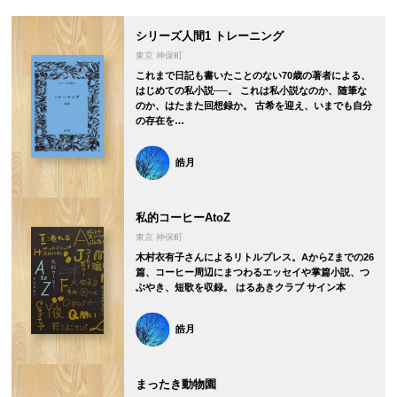
シリーズ人間1 トレーニング
東京 神保町
これまで日記も書いたことのない70歳の著者による、
はじめての私小説──。 これは私小説なのか、随筆な
のか、はたまた回想録か。 古希を迎え、いまでも自分
の存在を…
皓月
私的コーヒーAtoZ
東京 神保町
木村衣有子さんによるリトルプレス。AからZまでの26
篇、コーヒー周辺にまつわるエッセイや掌篇小説、つ
ぶやき、短歌を収録。 はるあきクラブ サイン本
皓月
まったき動物園