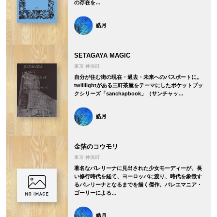
の存在を…
皓月
SETAGAYA MAGIC
東京 神保町
自分が住む街の現在・過去・未来へのパスポートに。
twililightがある三軒茶屋をテーマにしたポケットブッ
クシリーズ「sanchapbook」（サンチャッ…
皓月
金箔のコウモリ
東京 神保町
著名なバレリーナに見出された少女モーディーが、長
い修行時代を経て、ヨーロッパに渡り、時代を象徴す
るバレリーナとなるまでを描く傑作。バレエマニア・
ゴーリーによる…
皓月