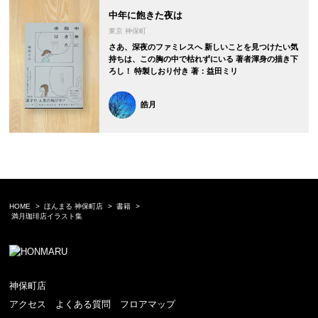
中年に飽きた夜は
東京 神保町
さあ、深夜のファミレスへ 新しいことを見つけたい気
持ちは、この胸の中で枯れずにいる 著者渾身の描き下
ろし！ 特製しおり付き 著：益田ミリ
皓月
HOME
ほんまる 神保町店
書籍
満月珈琲店イラスト集
神保町店
アクセス
よくある質問
フロアマップ