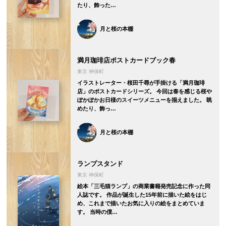
たり、飾った…
月と桜の本棚
満月珈琲店ポストカードブック春
東京 神保町
イラストレーター・桜田千尋が手掛ける「満月珈琲
店」のポストカードシリーズ。 今回は春を感じる桜や
ぽかぽかお日様のスイーツメニューを揃えました。 眺
めたり、飾っ…
月と桜の本棚
ランプスタンド
東京 神保町
絵本「三毛猫ランプ」の商業書籍発売記念に作った同
人誌です。 作品が誕生した15年前に描いた絵をはじ
め、これまで描いたお気に入りの絵をまとめていま
す。 当時の僕…