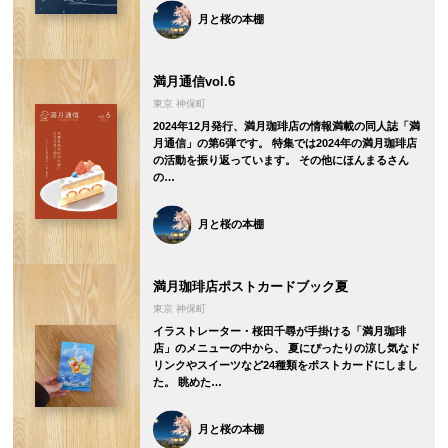
月と桜の本棚
満月通信vol.6
東京 神保町
2024年12月発行、満月珈琲店の情報満載の同人誌「満
月通信」の第6弾です。 特集では2024年の満月珈琲店
の活動を振り返っています。 その他にほんまるさん
の…
月と桜の本棚
満月珈琲店ポストカードブック夏
東京 神保町
イラストレーター・桜田千尋が手掛ける「満月珈琲
店」のメニューの中から、 夏にぴったりの涼し気なド
リンクやスイーツなど24種類をポストカードにしまし
た。 眺めた…
月と桜の本棚