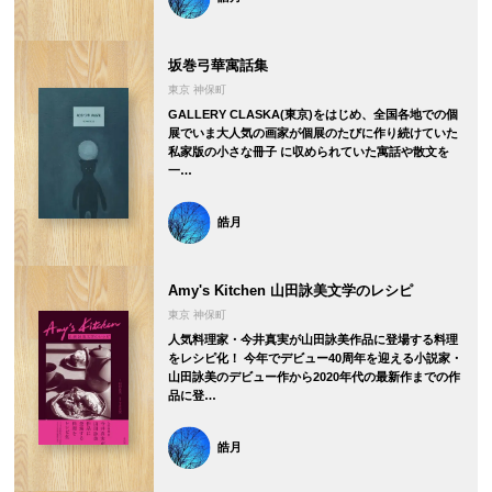
坂巻弓華寓話集
東京 神保町
GALLERY CLASKA(東京)をはじめ、全国各地での個
展でいま大人気の画家が個展のたびに作り続けていた
私家版の小さな冊子 に収められていた寓話や散文を
一…
皓月
Amy's Kitchen 山田詠美文学のレシピ
東京 神保町
人気料理家・今井真実が山田詠美作品に登場する料理
をレシピ化！ 今年でデビュー40周年を迎える小説家・
山田詠美のデビュー作から2020年代の最新作までの作
品に登…
皓月