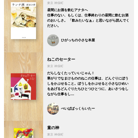
東京 神保町
昼間にお酒を飲むアナタへ
仕事のない、もしくは、仕事終わりの昼間に飲むお酒
のおいしさ。 「飲みたいなぁ」と思いながら読んでく
ださい。
ひがっちの小さな本屋
ねこのセーター
東京 神保町
だらしなくたっていいじゃん！
寒がりでなまけもののねこの仕事は、どんぐりにぼう
しをかぶせること。ぼうしをかぶせると小さなひめい
をあげるどんぐりたちひとつひとつに、あいさつをし
ながら仕事をし…
ぺいぱばっくらいたー
童の神
東京 神保町