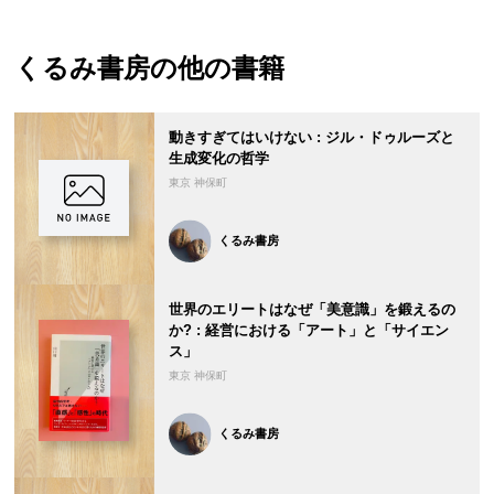
くるみ書房
の他の書籍
動きすぎてはいけない : ジル・ドゥルーズと
生成変化の哲学
東京 神保町
くるみ書房
世界のエリートはなぜ「美意識」を鍛えるの
か? : 経営における「アート」と「サイエン
ス」
東京 神保町
くるみ書房