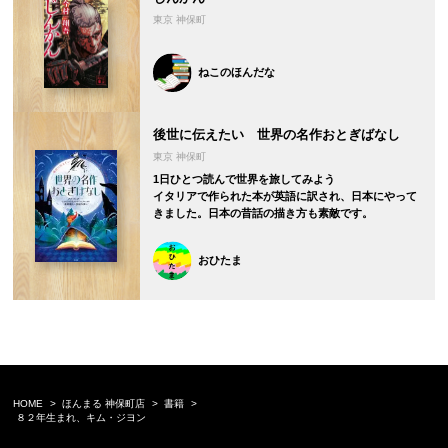
東京 神保町
ねこのほんだな
後世に伝えたい 世界の名作おとぎばなし
東京 神保町
1日ひとつ読んで世界を旅してみよう
イタリアで作られた本が英語に訳され、日本にやって
きました。日本の昔話の描き方も素敵です。
おひたま
HOME
ほんまる 神保町店
書籍
８２年生まれ、キム・ジヨン