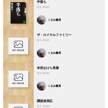
半落ち
東京 神保町
くるみ書房
ザ・ロイヤルファミリー
東京 神保町
くるみ書房
本所おけら長屋
東京 神保町
くるみ書房
講談放浪記
東京 神保町