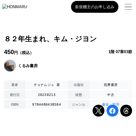
新規棚主のお申し込み
８２年生まれ、キム・ジヨン
450
1階 07章03節
円（税込）
くるみ書房
チョナムジュ 著
筑摩書房
著者
出版社
20230213
中古
発行日
状態
9784480438584
趣味・実用
ISBN
ジャンル