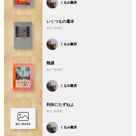
くるみ書房
いくつもの週末
東京 神保町
くるみ書房
熱源
東京 神保町
くるみ書房
利休にたずねよ
東京 神保町
くるみ書房