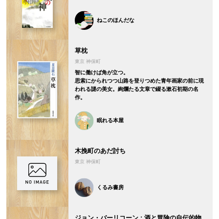
ねこのほんだな
草枕
東京 神保町
智に働けば角が立つ。
思索にかられつつ山路を登りつめた青年画家の前に現
われる謎の美女。絢爛たる文章で綴る漱石初期の名
作。
眠れる本屋
木挽町のあだ討ち
東京 神保町
くるみ書房
ジョン・バーリコーン : 酒と冒険の自伝的物