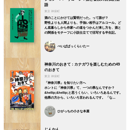
語
東京 神保町
酒のことにかけては賢明だった。って誰が？
野性よりも人間よりも、手強い相手はアルコール。ど
ん底暮らしから作家への道をつかんだ来し方を、酒と
の関係をモチーフに小説仕立てで活写する半生記。
ぺいぱばっくらいたー
神奈川のおきて : カナガワを楽しむための49
のおきて
東京 神保町
「神奈川県」を知りたい方へ
ホントに「神奈川県」て、一つの県なんですか？
&hellip;&hellip;と思うくらい、いろいろあるんです。
他県の方から、いろいろ言われるんです。 「な…
ひがっちの小さな本屋
じんかん