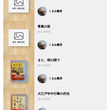
くるみ書房
青嵐の坂
東京 神保町
くるみ書房
また、桜の国で
東京 神保町
くるみ書房
大江戸年中行事の作法
東京 神保町