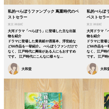
私的べらぼうファンブック 蔦重時代のベ
私的べらぼ
ストセラー
ベストセラ
東京 神保町
東京 神保町
大河ドラマ「べらぼう」に登場した主な出版
大河ドラマ「
物を紹介
物を紹介
ドラマに登場した黄表紙や洒落本、浮世絵な
ドラマに登場
ど66作品を一挙紹介。 べらぼうファンだけで
ど66作品を一
なく、江戸時代に興味がある人にもおすすめ
なく、江戸時
です。 江戸時代にこんなに様々な…
です。 江戸
大和堂
大和