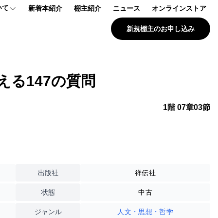
いて
新着本紹介
棚主紹介
ニュース
オンラインストア
新規棚主のお申し込み
プ
報
える147の質問
問
1階 07章03節
出版社
祥伝社
状態
中古
ジャンル
人文・思想・哲学