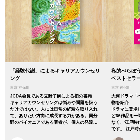
「経験代謝」によるキャリアカウンセリ
私的べらぼ
ング
ベストセラ
東京 神保町
東京 神保町
JCDA会長である立野了嗣による初の書籍
大河ドラマ「
キャリアカウンセリングは悩みや問題を扱う
物を紹介
だけではない。人には日常の経験を取り入れ
ドラマに登場
て、ありたい方向に成長する力がある。同分
ど66作品を一
野のパイオニアである著者が、個人の発達…
なく、江戸時
です。 江戸