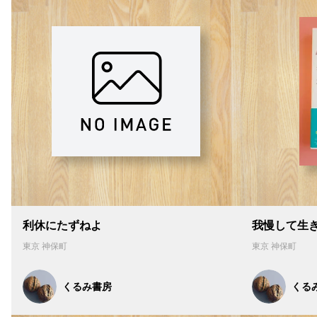
利休にたずねよ
我慢して生
東京 神保町
東京 神保町
くるみ書房
くる