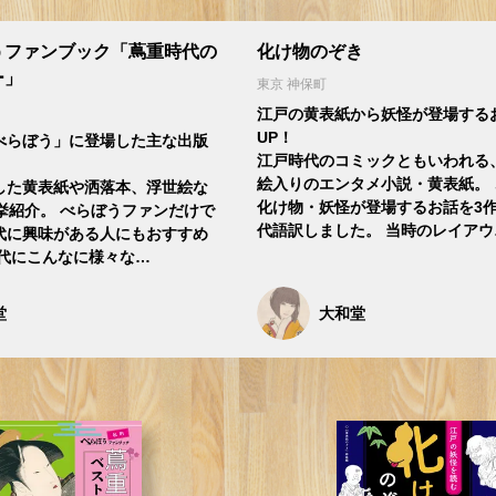
うファンブック「蔦重時代の
化け物のぞき
ー」
東京 神保町
江戸の黄表紙から妖怪が登場するお
UP！
べらぼう」に登場した主な出版
江戸時代のコミックともいわれる
絵入りのエンタメ小説・黄表紙。
した黄表紙や洒落本、浮世絵な
化け物・妖怪が登場するお話を3
挙紹介。 べらぼうファンだけで
代語訳しました。 当時のレイアウ
代に興味がある人にもおすすめ
時代にこんなに様々な…
堂
大和堂