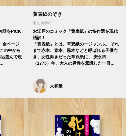
黄表紙のぞき
東京 神保町
話をPICK
お江戸のコミック「黄表紙」の快作選を現代
語訳！
、全ページ
「黄表紙」とは、草双紙の一ジャンル。 それ
 この中から
まで赤本、青本、黒本などと呼ばれる子供向
作品選んで現
き、女性向きだった草双紙に、 安永四
…
（1775）年、大人の男性を意識した一冊…
大和堂