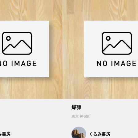
爆弾
東京 神保町
み書房
くるみ書房