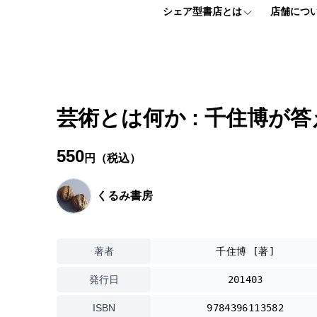
シェア型書店とは
店舗につ
シェア型書店とは
フロアマッ
個人プラン
アクセス情
芸術とは何か : 千住博が答
法人プラン
よくある質
550
円（税込）
お申し込みはこちら
くるみ書房
【ほんまる入会説明会】 お申込みフォーム
著者
千住博 [著]
発行日
201403
ISBN
9784396113582