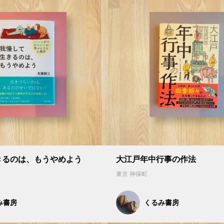
きるのは、もうやめよう
大江戸年中行事の作法
東京 神保町
み書房
くるみ書房