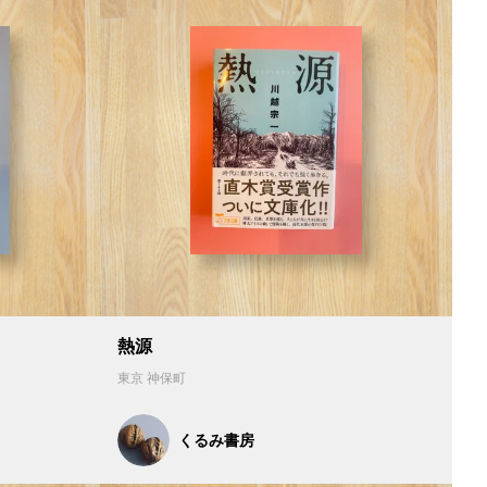
熱源
東京 神保町
くるみ書房