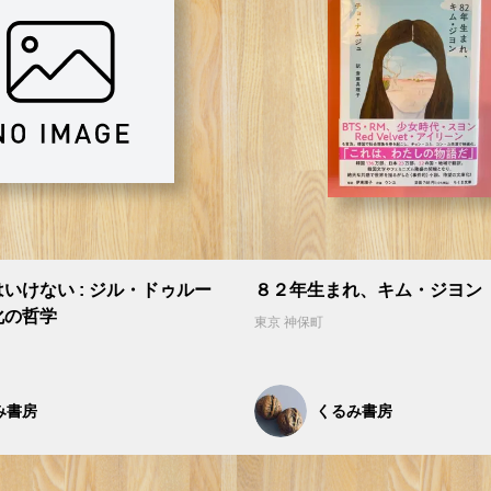
いけない : ジル・ドゥルー
８２年生まれ、キム・ジヨン
化の哲学
東京 神保町
み書房
くるみ書房