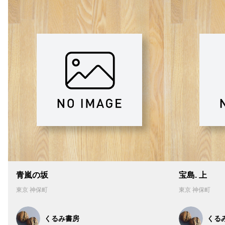
青嵐の坂
宝島. 上
東京 神保町
東京 神保町
くるみ書房
くる