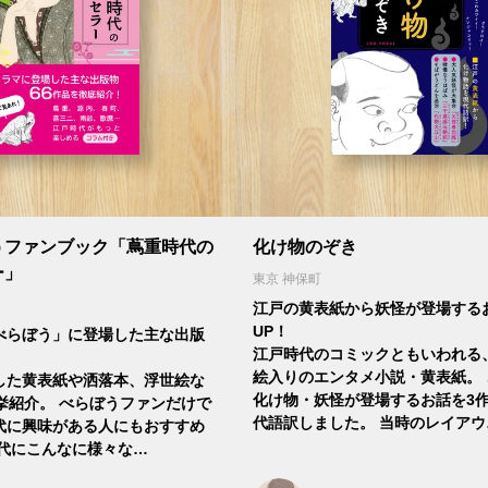
うファンブック「蔦重時代の
化け物のぞき
ー」
東京 神保町
江戸の黄表紙から妖怪が登場するお
UP！
べらぼう」に登場した主な出版
江戸時代のコミックともいわれる
絵入りのエンタメ小説・黄表紙。
した黄表紙や洒落本、浮世絵な
化け物・妖怪が登場するお話を3
挙紹介。 べらぼうファンだけで
代語訳しました。 当時のレイアウ
代に興味がある人にもおすすめ
時代にこんなに様々な…