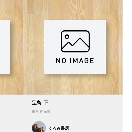
宝島. 下
東京 神保町
くるみ書房