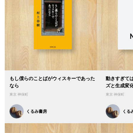
もし僕らのことばがウィスキーであった
動きすぎては
なら
ズと生成変
東京 神保町
東京 神保町
くるみ書房
くる