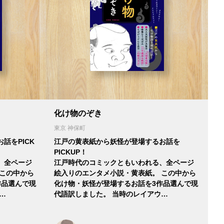
化け物のぞき
東京 神保町
話をPICK
江戸の黄表紙から妖怪が登場するお話を
PICKUP！
、全ページ
江戸時代のコミックともいわれる、全ページ
 この中から
絵入りのエンタメ小説・黄表紙。 この中から
作品選んで現
化け物・妖怪が登場するお話を3作品選んで現
…
代語訳しました。 当時のレイアウ…