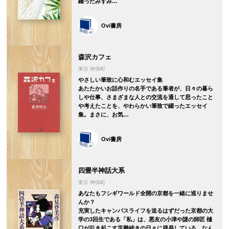
綴ったみずみ…
Ovi書房
森沢カフェ
東京 神保町
やさしい筆致に心和むエッセイ集
あたたかいお話作りの名手である筆者が、日々の暮ら
しや仕事、さまざまな人との交流を通して思ったこと
や考えたことを、やわらかい筆致で綴ったエッセイ
集。まさに、お気…
Ovi書房
四畳半神話大系
東京 神保町
あなたもフシギワールド全開の京都を一緒に巡りませ
んか？
充実したキャンパスライフを送るはずだった京都の大
学の3回生である「私」は、悪友の小津や謎の師匠 樋
口が引き起こす災難続きの日々に辟易している。なん