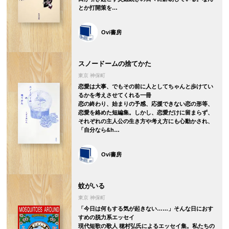
とか打開策を…
Ovi書房
スノードームの捨てかた
東京 神保町
恋愛は大事、でもその前に人としてちゃんと歩けてい
るかを考えさせてくれる一冊
恋の終わり、始まりの予感、応援できない恋の形等、
恋愛を絡めた短編集。しかし、恋愛だけに留まらず、
それぞれの主人公の生き方や考え方にも心動かされ、
「自分なら&h…
Ovi書房
蚊がいる
東京 神保町
「今日は何もする気が起きない……」そんな日におす
すめの脱力系エッセイ
現代短歌の歌人 穂村弘氏によるエッセイ集。私たちの