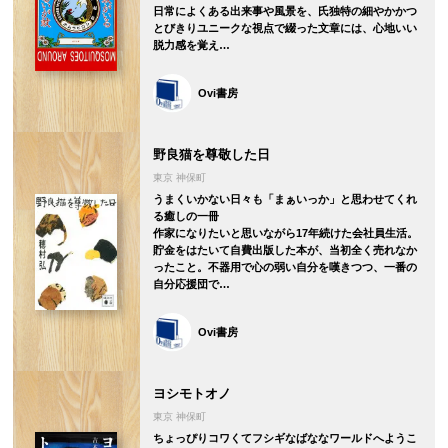
日常によくある出来事や風景を、氏独特の細やかかつ
とびきりユニークな視点で綴った文章には、心地いい
脱力感を覚え…
Ovi書房
野良猫を尊敬した日
東京 神保町
うまくいかない日々も「まぁいっか」と思わせてくれ
る癒しの一冊
作家になりたいと思いながら17年続けた会社員生活。
貯金をはたいて自費出版した本が、当初全く売れなか
ったこと。不器用で心の弱い自分を嘆きつつ、一番の
自分応援団で…
Ovi書房
ヨシモトオノ
東京 神保町
ちょっぴりコワくてフシギなばななワールドへようこ