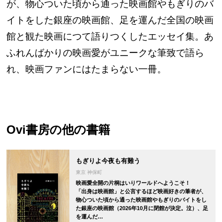
が、物心ついた頃から通った映画館やもぎりのバ
イトをした銀座の映画館、足を運んだ全国の映画
館と観た映画につて語りつくしたエッセイ集。あ
ふれんばかりの映画愛がユニークな筆致で語ら
れ、映画ファンにはたまらない一冊。
Ovi書房
の他の書籍
もぎりよ今夜も有難う
東京 神保町
映画愛全開の片桐はいりワールドへようこそ！
「出身は映画館」と公言するほど映画好きの筆者が、
物心ついた頃から通った映画館やもぎりのバイトをし
た銀座の映画館（2026年10月に閉館が決定。泣）、足
を運んだ…