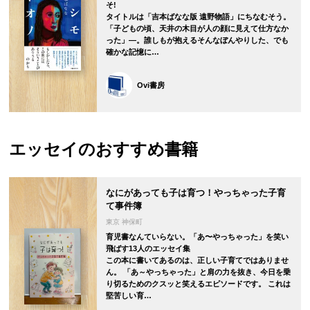
そ!
タイトルは「吉本ばなな版 遠野物語」にちなむそう。
「子どもの頃、天井の木目が人の顔に見えて仕方なか
った」―。誰しもが抱えるそんなぼんやりした、でも
確かな記憶に…
Ovi書房
エッセイの
おすすめ書籍
なにがあっても子は育つ！やっちゃった子育
て事件簿
東京 神保町
育児書なんていらない。「あ〜やっちゃった」を笑い
飛ばす13人のエッセイ集
この本に書いてあるのは、正しい子育てではありませ
ん。 「あ～やっちゃった」と肩の力を抜き、今日を乗
り切るためのクスッと笑えるエピソードです。 これは
堅苦しい育…