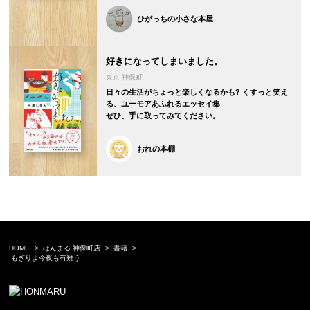
ひがっちの小さな本屋
好きになってしまいました。
東京 神保町
日々の生活がちょっと楽しくなるかも? くすっと笑え
る、ユーモアあふれるエッセイ集
ぜひ、手に取ってみてください。
おれの本棚
HOME
ほんまる 神保町店
書籍
もぎりよ今夜も有難う