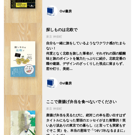
Ovi書房
探しものは北欧で
東京 神保町
自分も一緒に旅をしているようなワクワク感がたまら
ない！
何度となく北欧を旅した筆者が、それぞれの国の醍醐
味と旅のポイントを魅力たっぷりに紹介。北欧定番の
職や建築、デザインのざっくりした視点に留まらず、
窓や灯り、美術…
Ovi書房
ここで唐揚げ弁当を食べないでください
東京 神保町
唐揚げ弁当を見るたびに、絶対この本を思い出すはず
タイトルにもなった冒頭のエッセイがまた衝撃的！笑
いあり涙ありの東京での暮らし（と言っても実家もす
ぐそこ 笑）を、本当の意味で「つれづれなるままに」