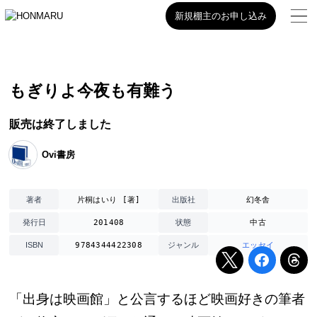
新規棚主のお申し込み
もぎりよ今夜も有難う
販売は終了しました
Ovi書房
片桐はいり [著]
幻冬舎
著者
出版社
201408
中古
発行日
状態
9784344422308
エッセイ
ISBN
ジャンル
「出身は映画館」と公言するほど映画好きの筆者