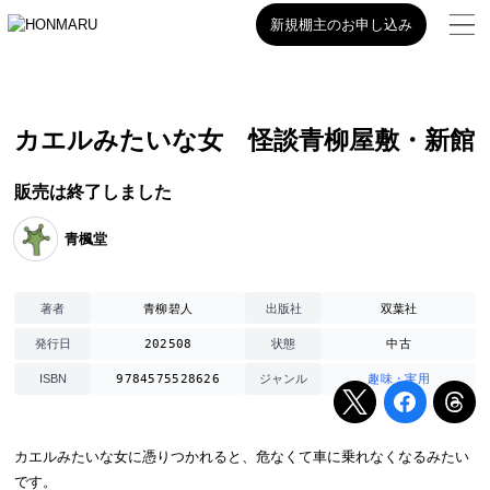
新規棚主のお申し込み
カエルみたいな女 怪談青柳屋敷・新館
販売は終了しました
青楓堂
青柳碧人
双葉社
著者
出版社
202508
中古
発行日
状態
9784575528626
趣味・実用
ISBN
ジャンル
カエルみたいな女に憑りつかれると、危なくて車に乗れなくなるみたい
です。