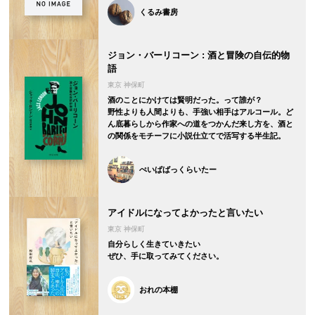
くるみ書房
ジョン・バーリコーン : 酒と冒険の自伝的物
語
東京 神保町
酒のことにかけては賢明だった。って誰が？
野性よりも人間よりも、手強い相手はアルコール。ど
ん底暮らしから作家への道をつかんだ来し方を、酒と
の関係をモチーフに小説仕立てで活写する半生記。
ぺいぱばっくらいたー
アイドルになってよかったと言いたい
東京 神保町
自分らしく生きていきたい
ぜひ、手に取ってみてください。
おれの本棚