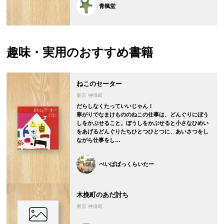
青楓堂
趣味・実用の
おすすめ書籍
ねこのセーター
東京 神保町
だらしなくたっていいじゃん！
寒がりでなまけもののねこの仕事は、どんぐりにぼう
しをかぶせること。ぼうしをかぶせると小さなひめい
をあげるどんぐりたちひとつひとつに、あいさつをし
ながら仕事をし…
ぺいぱばっくらいたー
木挽町のあだ討ち
東京 神保町