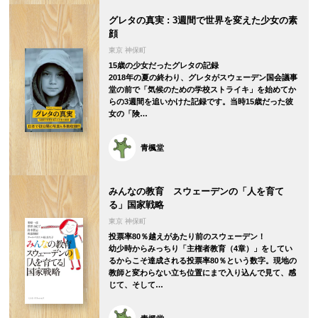
グレタの真実 : 3週間で世界を変えた少女の素
顔
東京 神保町
15歳の少女だったグレタの記録
2018年の夏の終わり、グレタがスウェーデン国会議事
堂の前で「気候のための学校ストライキ」を始めてか
らの3週間を追いかけた記録です。当時15歳だった彼
女の「険…
青楓堂
みんなの教育 スウェーデンの「人を育て
る」国家戦略
東京 神保町
投票率80％越えがあたり前のスウェーデン！
幼少時からみっちり「主権者教育（4章）」をしてい
るからこそ達成される投票率80％という数字。現地の
教師と変わらない立ち位置にまで入り込んで見て、感
じて、そして…