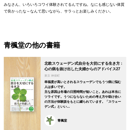
みなさん、いろいろコワイ体験されてるんですね。なにも感じない体質
で良かったな～なんて思いながら、サラっとお楽しみください。
青楓堂
の他の書籍
北欧スウェーデン式自分を大切にする生き方 :
心の病を抜け出した夫婦からのアドバイス27
東京 神保町
幸福度が高いとされるスウェーデンでもうつ病に悩む
人は多いです。
主な原因は冬場の日照時間が短いこと。あれは本当に
ツライです。うつにならないための考え方や助け合い
の方法が体験談をもとに綴られています。「スウェー
デン式」といい…
青楓堂