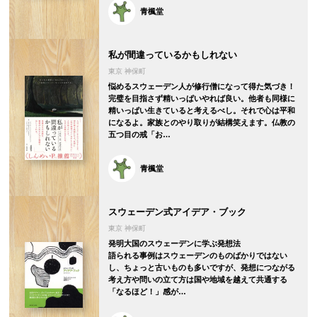
青楓堂
私が間違っているかもしれない
東京 神保町
悩めるスウェーデン人が修行僧になって得た気づき！
完璧を目指さず精いっぱいやれば良い。他者も同様に
精いっぱい生きていると考えるべし。それで心は平和
になるよ。家族とのやり取りが結構笑えます。仏教の
五つ目の戒「お…
青楓堂
スウェーデン式アイデア・ブック
東京 神保町
発明大国のスウェーデンに学ぶ発想法
語られる事例はスウェーデンのものばかりではない
し、ちょっと古いものも多いですが、発想につながる
考え方や問いの立て方は国や地域を越えて共通する
「なるほど！」感が…