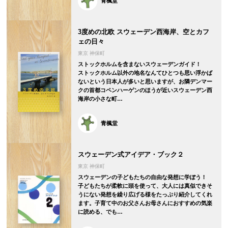
青楓堂
3度めの北欧 スウェーデン西海岸、空とカフ
ェの日々
東京 神保町
ストックホルムを含まないスウェーデンガイド！
ストックホルム以外の地名なんてひとつも思い浮かば
ないという日本人が多いと思いますが、お隣デンマー
クの首都コペンハーゲンのほうが近いスウェーデン西
海岸の小さな町…
青楓堂
スウェーデン式アイデア・ブック２
東京 神保町
スウェーデンの子どもたちの自由な発想に学ぼう！
子どもたちが柔軟に頭を使って、大人には真似できそ
うにない発想を繰り広げる様をたっぷり紹介してくれ
ます。子育て中のお父さんお母さんにおすすめの気楽
に読める、でも…