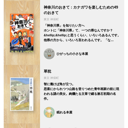
神奈川のおきて : カナガワを楽しむための49
のおきて
東京 神保町
「神奈川県」を知りたい方へ
ホントに「神奈川県」て、一つの県なんですか？
&hellip;&hellip;と思うくらい、いろいろあるんです。
他県の方から、いろいろ言われるんです。 「な…
ひがっちの小さな本屋
草枕
東京 神保町
智に働けば角が立つ。
思索にかられつつ山路を登りつめた青年画家の前に現
われる謎の美女。絢爛たる文章で綴る漱石初期の名
作。
眠れる本屋