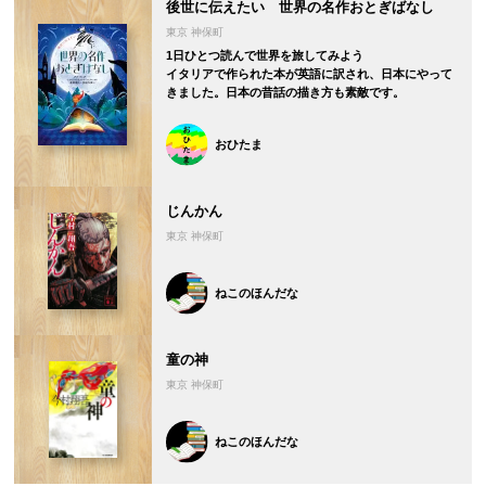
後世に伝えたい 世界の名作おとぎばなし
東京 神保町
1日ひとつ読んで世界を旅してみよう
イタリアで作られた本が英語に訳され、日本にやって
きました。日本の昔話の描き方も素敵です。
おひたま
じんかん
東京 神保町
ねこのほんだな
童の神
東京 神保町
ねこのほんだな