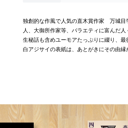
独創的な作風で人気の直木賞作家　万城目
人、大御所作家等、バラエティに富んだ人
生秘話も含めユーモアたっぷりに綴り、最
白アジサイの表紙は、あとがきにその由縁