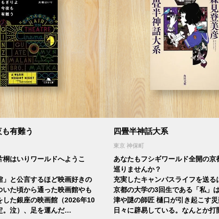
夜も有難う
四畳半神話大系
東京 神保町
片桐はいりワールドへようこ
あなたもフシギワールド全開の京
巡りませんか？
館」と公言するほど映画好きの
充実したキャンパスライフを送る
ついた頃から通った映画館やも
京都の大学の3回生である「私」
した銀座の映画館（2026年10
津や謎の師匠 樋口が引き起こす災
定。泣）、足を運んだ…
日々に辟易している。なんとか打