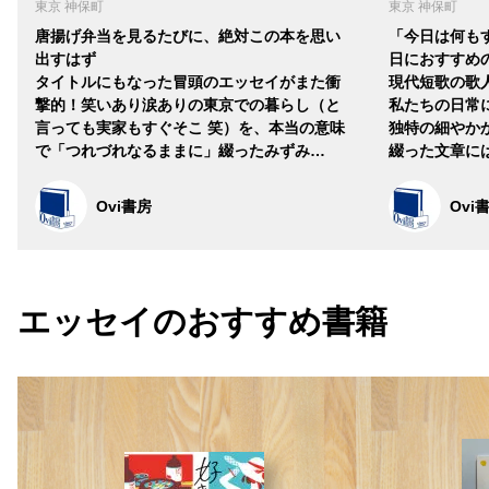
東京 神保町
東京 神保町
唐揚げ弁当を見るたびに、絶対この本を思い
「今日は何も
出すはず
日におすすめ
タイトルにもなった冒頭のエッセイがまた衝
現代短歌の歌
撃的！笑いあり涙ありの東京での暮らし（と
私たちの日常
言っても実家もすぐそこ 笑）を、本当の意味
独特の細やか
で「つれづれなるままに」綴ったみずみ…
綴った文章に
Ovi書房
Ovi
エッセイの
おすすめ書籍