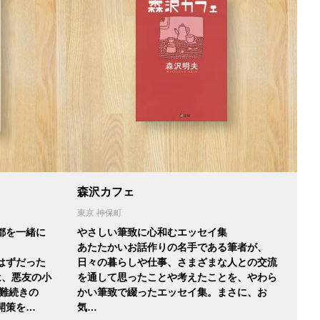
森沢カフェ
東京 神保町
都を一緒に
やさしい筆致に心和むエッセイ集
あたたかいお話作りの名手である筆者が、
はずだった
日々の暮らしや仕事、さまざまな人との交流
は、悪友の小
を通して思ったことや考えたことを、やわら
難続きの
かい筆致で綴ったエッセイ集。まさに、お
開策を…
気…