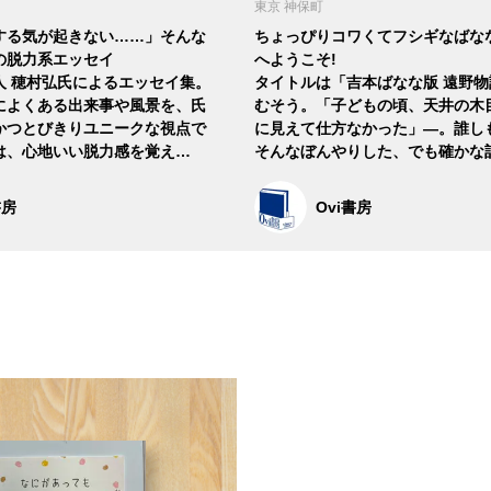
東京 神保町
する気が起きない……」そんな
ちょっぴりコワくてフシギなばな
の脱力系エッセイ
へようこそ!
人 穂村弘氏によるエッセイ集。
タイトルは「吉本ばなな版 遠野
によくある出来事や風景を、氏
むそう。「子どもの頃、天井の木
かつとびきりユニークな視点で
に見えて仕方なかった」―。誰し
は、心地いい脱力感を覚え…
そんなぼんやりした、でも確かな
書房
Ovi書房