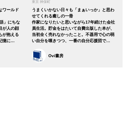
東京 神保町
なワールド
うまくいかない日々も「まぁいっか」と思わ
せてくれる癒しの一冊
物語」にちな
作家になりたいと思いながら17年続けた会社
目が人の顔
員生活。貯金をはたいて自費出版した本が、
もが抱える
当初全く売れなかったこと。不器用で心の弱
記憶に…
い自分を嘆きつつ、一番の自分応援団で…
Ovi書房