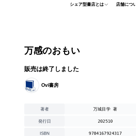
シェア型書店とは
店舗につ
シェア型書店とは
フロアマッ
個人プラン
アクセス情
万感のおもい
法人プラン
よくある質
販売は終了しました
お申し込みはこちら
Ovi書房
【ほんまる入会説明会】 お申込みフォーム
著者
万城目学 著
発行日
202510
ISBN
9784167924317