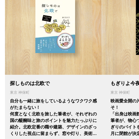
探しものは北欧で
もぎりよ今
東京 神保町
東京 神保町
自分も一緒に旅をしているようなワクワク感
映画愛全開の
がたまらない！
そ！
何度となく北欧を旅した筆者が、それぞれの
「出身は映画
国の醍醐味と旅のポイントを魅力たっぷりに
筆者が、物心
紹介。北欧定番の職や建築、デザインのざっ
ぎりのバイトを
くりした視点に留まらず、窓や灯り、美術…
月に閉館が決