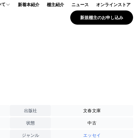
いて
新着本紹介
棚主紹介
ニュース
オンラインストア
新規棚主のお申し込み
プ
報
問
出版社
文春文庫
状態
中古
ジャンル
エッセイ