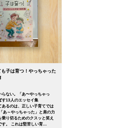
ても子は育つ！やっちゃった
簿
いらない。「あ〜やっちゃっ
ばす13人のエッセイ集
てあるのは、正しい子育てでは
 「あ～やっちゃった」と肩の力
を乗り切るためのクスッと笑え
です。 これは堅苦しい育…