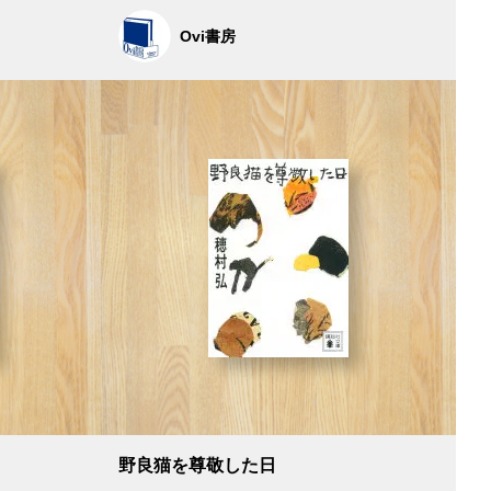
Ovi書房
野良猫を尊敬した日