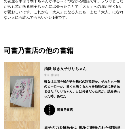
の花屋を手伝う朝子ちゃんがゆる～くつながる物語です。フワッとしな
がらも芯がある朝子ちゃんに出会ったことで「大人」への扉が開く5人
が愛おしいです。これから「大人」になる人にも、まだ「大人」になれ
ない人にも読んでもらいたい1冊です。
司書乃書店
の他の書籍
渇愛 頂き女子りりちゃん
東京 神保町
彼女は世間を騒がせた稀代の詐欺師か、それとも一種
のヒーローか。良くも悪くも人々を熱狂の渦に巻き込
ませた「りりちゃん」とは何者だったのか。読み終わ
った時、あなた…
司書乃書店
原子の力を解放せよ 戦争に翻弄された核物理