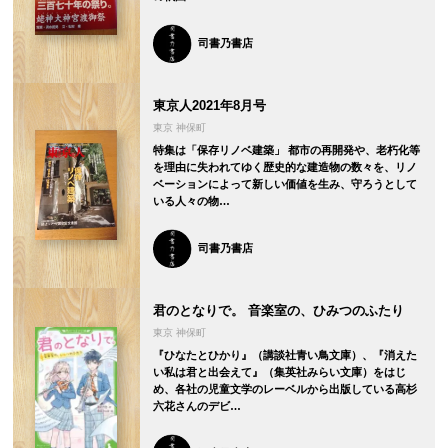
司書乃書店
東京人2021年8月号
東京 神保町
特集は「保存リノベ建築」 都市の再開発や、老朽化等
を理由に失われてゆく歴史的な建造物の数々を、リノ
ベーションによって新しい価値を生み、守ろうとして
いる人々の物…
司書乃書店
君のとなりで。 音楽室の、ひみつのふたり
東京 神保町
『ひなたとひかり』（講談社青い鳥文庫）、『消えた
い私は君と出会えて』（集英社みらい文庫）をはじ
め、各社の児童文学のレーベルから出版している高杉
六花さんのデビ…