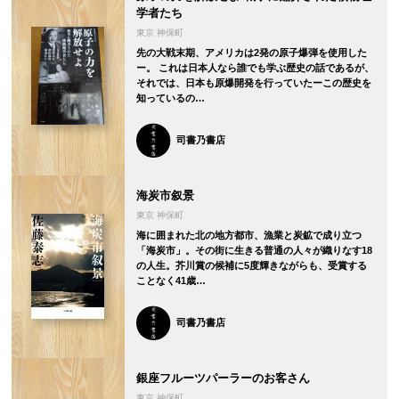
学者たち
東京 神保町
先の大戦末期、アメリカは2発の原子爆弾を使用した
ー。 これは日本人なら誰でも学ぶ歴史の話であるが、
それでは、日本も原爆開発を行っていたーこの歴史を
知っているの…
司書乃書店
海炭市叙景
東京 神保町
海に囲まれた北の地方都市、漁業と炭鉱で成り立つ
「海炭市」。その街に生きる普通の人々が織りなす18
の人生。芥川賞の候補に5度輝きながらも、受賞する
ことなく41歳…
司書乃書店
銀座フルーツパーラーのお客さん
東京 神保町