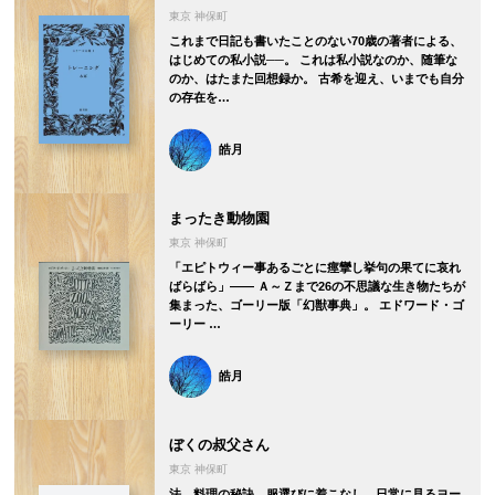
東京 神保町
これまで日記も書いたことのない70歳の著者による、
はじめての私小説──。 これは私小説なのか、随筆な
のか、はたまた回想録か。 古希を迎え、いまでも自分
の存在を…
皓月
まったき動物園
東京 神保町
「エピトウィー事あるごとに痙攣し挙句の果てに哀れ
ばらばら」―― Ａ～Ｚまで26の不思議な生き物たちが
集まった、ゴーリー版「幻獣事典」。 エドワード・ゴ
ーリー …
皓月
ぼくの叔父さん
東京 神保町
法、料理の秘訣、服選びに着こなし、日常に見るヨー