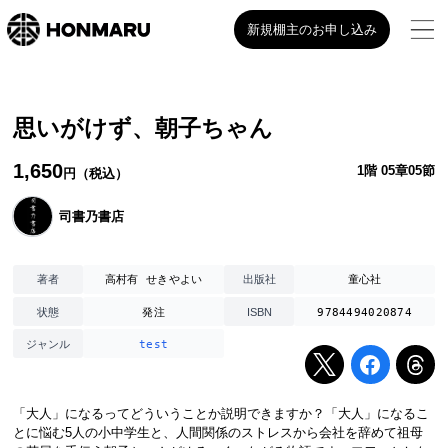
新規棚主のお申し込み
思いがけず、朝子ちゃん
1,650
1階 05章05節
円（税込）
司書乃書店
高村有 せきやよい
童心社
著者
出版社
発注
9784494020874
状態
ISBN
test
ジャンル
「大人」になるってどういうことか説明できますか？「大人」になるこ
とに悩む5人の小中学生と、人間関係のストレスから会社を辞めて祖母