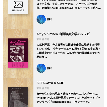
ロッパ文化、子育てから性教育、スポーツに社会問
題、組織論&hellip;&hellip;あらゆるテーマを見逃さ…
皓月
Amy's Kitchen 山田詠美文学のレシピ
東京 神保町
人気料理家・今井真実が山田詠美作品に登場する料理
をレシピ化！ 今年でデビュー40周年を迎える小説家・
山田詠美のデビュー作から2020年代の最新作までの作
品に登…
皓月
SETAGAYA MAGIC
東京 神保町
自分が住む街の現在・過去・未来へのパスポートに。
twililightがある三軒茶屋をテーマにしたポケットブッ
クシリーズ「sanchapbook」（サンチャッ…