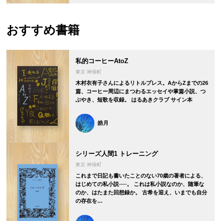
おすすめ書籍
私的コーヒーAtoZ
東京 神保町
木村衣有子さんによるリトルプレス。AからZまでの26
篇、コーヒー周辺にまつわるエッセイや掌篇小説、つ
ぶやき、短歌を収録。 はるあきクラブ サイン本
皓月
シリーズ人間1 トレーニング
東京 神保町
これまで日記も書いたことのない70歳の著者による、
はじめての私小説──。 これは私小説なのか、随筆な
のか、はたまた回想録か。 古希を迎え、いまでも自分
の存在を…