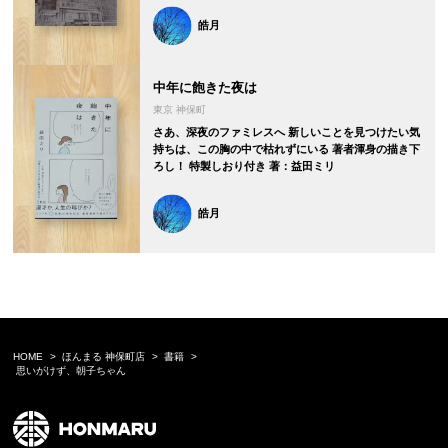
皓月
中年に飽きた夜は
東京 神保町
さあ、深夜のファミレスへ 新しいことを見つけたい気
持ちは、この胸の中で枯れずにいる 著者渾身の描き下
ろし！ 特製しおり付き 著：益田ミリ
皓月
HOME
ほんまる 神保町店
書籍
思いがけず、朝子ちゃん