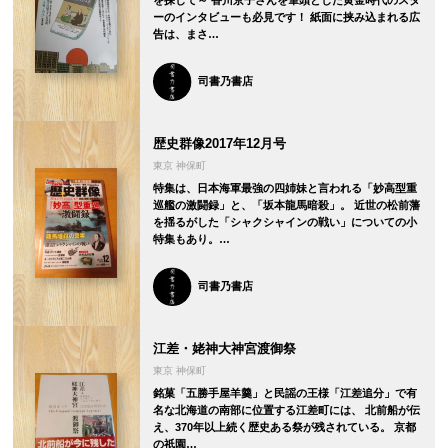
ーのインタビューも必見です！ 紙面に挟み込まれる広
告は、まさ…
司書乃書店
歴史群像2017年12月号
東京 神保町
特集は、日本海軍最強の四姉妹と言われる「妙高型重
巡艦の激闘録」と、「坂本龍馬暗殺」。 近世の松前藩
を揺るがした「シャクシャインの戦い」についての小
特集もあり。…
司書乃書店
江差・姥神大神宮渡御祭
東京 神保町
銘菓「五勝手屋羊羹」と民謡の王様「江差追分」で有
名な北海道の南部に位置する江差町には、 北前船が伝
え、370年以上続く歴史ある祭が残されている。 京都
の祇園…