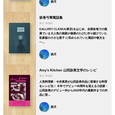
皓月
坂巻弓華寓話集
東京 神保町
GALLERY CLASKA(東京)をはじめ、全国各地での個
展でいま大人気の画家が個展のたびに作り続けていた
私家版の小さな冊子 に収められていた寓話や散文を
一…
皓月
Amy's Kitchen 山田詠美文学のレシピ
東京 神保町
人気料理家・今井真実が山田詠美作品に登場する料理
をレシピ化！ 今年でデビュー40周年を迎える小説家・
山田詠美のデビュー作から2020年代の最新作までの作
品に登…
皓月