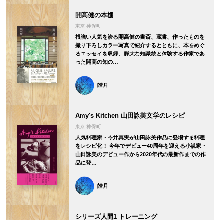
開高健の本棚
東京 神保町
根強い人気を誇る開高健の書斎、蔵書、作ったものを
撮り下ろしカラー写真で紹介するとともに、本をめぐ
るエッセイを収録。膨大な知識欲と体験する作家であ
った開高の知の…
皓月
Amy's Kitchen 山田詠美文学のレシピ
東京 神保町
人気料理家・今井真実が山田詠美作品に登場する料理
をレシピ化！ 今年でデビュー40周年を迎える小説家・
山田詠美のデビュー作から2020年代の最新作までの作
品に登…
皓月
シリーズ人間1 トレーニング