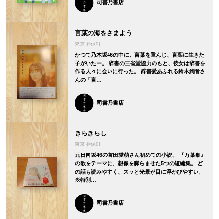
司書乃書店
言葉の海をさまよう
東京 神保町
かつて乃木坂46の中に、言葉を重んじ、言葉に生きた
子がいたー。 辞書の三省堂協力のもと、彼女は辞書を
作る人々に会いに行った。 辞書愛あふれる鈴木絢音さ
んの「言…
司書乃書店
きらきらし
東京 神保町
元日向坂46の宮田愛萌さん初めての小説。 『万葉集』
の歌をテーマに、想像を膨らませた5つの短編集。 ど
の話も読みやすく、スッと光景が目に浮かびやすい。
※特別…
司書乃書店