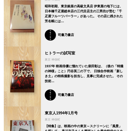
昭和初期、東京銀座の高級文具店 伊東屋の地下には、
日本橋千疋屋総本店の三代目店主の三男坊が営む「千
疋屋フルーツパーラー」があった。 その店に残された
芳名帳には…
司書乃書店
ヒトラーの試写室
東京 神保町
1937年 映画俳優に憧れていた柴田彰は、（後の「特撮
の神様」こと）円谷英二の下で、 日独合作映画「新し
き土」の特殊撮影を担当し、見事に完成させた。 その
技術…
司書乃書店
東京人1994年1月号
東京 神保町
【特集】は、映画の中の東京～スクリーンに「風景」
を探して～ 香川京子さんを筆頭とした黄金時代のスタ