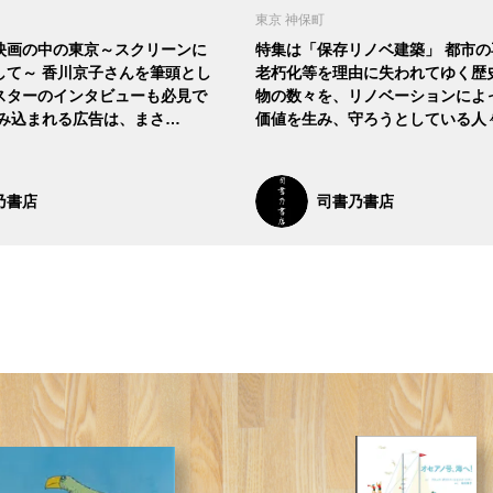
東京 神保町
映画の中の東京～スクリーンに
特集は「保存リノベ建築」 都市
して～ 香川京子さんを筆頭とし
老朽化等を理由に失われてゆく歴
スターのインタビューも必見で
物の数々を、リノベーションによ
挟み込まれる広告は、まさ…
価値を生み、守ろうとしている人
乃書店
司書乃書店