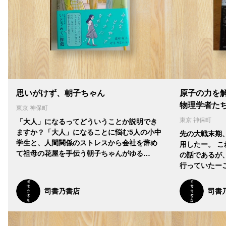
思いがけず、朝子ちゃん
原子の力を
物理学者た
東京 神保町
東京 神保町
「大人」になるってどういうことか説明でき
ますか？「大人」になることに悩む5人の小中
先の大戦末期
学生と、人間関係のストレスから会社を辞め
用したー。 
て祖母の花屋を手伝う朝子ちゃんがゆる…
の話であるが
行っていたー
司書乃書店
司書