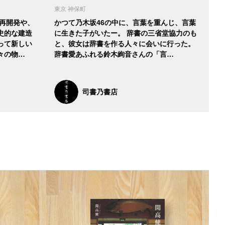
東京 神保町
の再開発や、
かつて乃木坂46の中に、言葉を重んじ、言葉
史的な建造
に生きた子がいたー。 辞書の三省堂協力のも
って新しい
と、彼女は辞書を作る人々に会いに行った。
々の物…
辞書愛あふれる鈴木絢音さんの「言…
司書乃書店