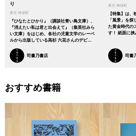
り
東京 神保町
東京 神保町
【特集】は、
「風景」を探
『ひなたとひかり』（講談社青い鳥文庫）、
た黄金時代の
『消えたい私は君と出会えて』（集英社みら
す！ 紙面に
い文庫）をはじめ、各社の児童文学のレーベ
ルから出版している高杉 六花さんのデビ…
司書乃書店
司書
おすすめ書籍