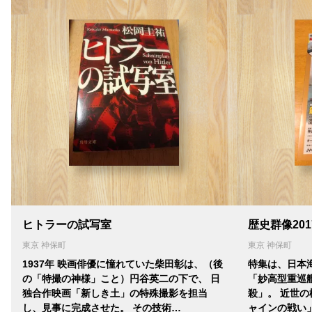
ヒトラーの試写室
歴史群像201
東京 神保町
東京 神保町
1937年 映画俳優に憧れていた柴田彰は、（後
特集は、日本
の「特撮の神様」こと）円谷英二の下で、 日
「妙高型重巡
独合作映画「新しき土」の特殊撮影を担当
殺」。 近世
し、見事に完成させた。 その技術…
ャインの戦い