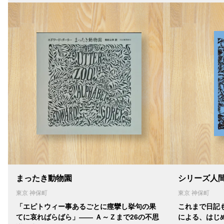
まったき動物園
シリーズ人間
東京 神保町
東京 神保町
「エピトウィー事あるごとに痙攣し挙句の果
これまで日記
てに哀ればらばら」―― Ａ～Ｚまで26の不思
による、はじ