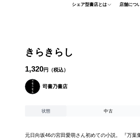
シェア型書店とは
店舗につ
シェア型書店とは
フロアマッ
個人プラン
アクセス情
きらきらし
法人プラン
よくある質
1,320
円（税込）
お申し込みはこちら
司書乃書店
【ほんまる入会説明会】 お申込みフォーム
状態
中古
元日向坂46の宮田愛萌さん初めての小説。 『万葉