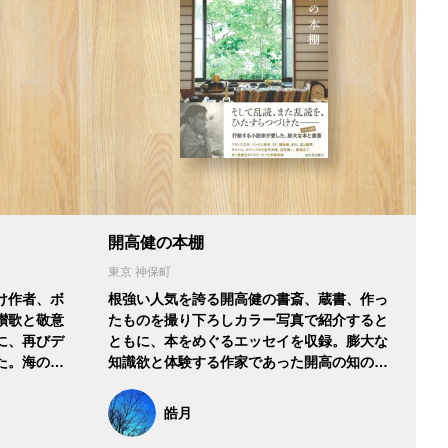
開高健の本棚
東京 神保町
け作者、ボ
根強い人気を誇る開高健の書斎、蔵書、作っ
讃歌と敬意
たものを撮り下ろしカラー写真で紹介すると
に、再びデ
ともに、本をめぐるエッセイを収録。膨大な
た。海の…
知識欲と体験する作家であった開高の知の…
皓月