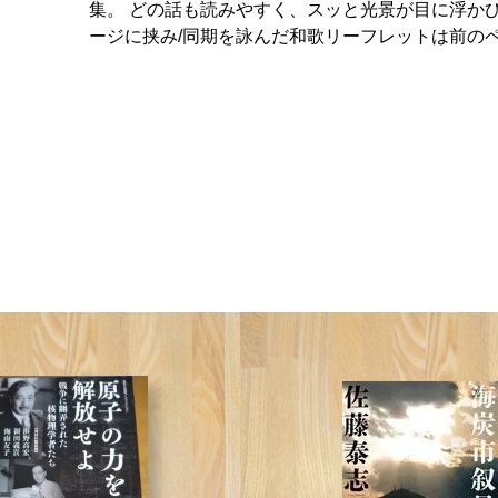
集。 どの話も読みやすく、スッと光景が目に浮か
ージに挟み/同期を詠んだ和歌リーフレットは前の