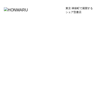
東京 神保町で展開する
シェア型書店