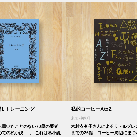
1 トレーニング
私的コーヒーAtoZ
東京 神保町
も書いたことのない70歳の著者
木村衣有子さんによるリトルプレ
めての私小説──。 これは私小説
までの26篇、コーヒー周辺にまつ