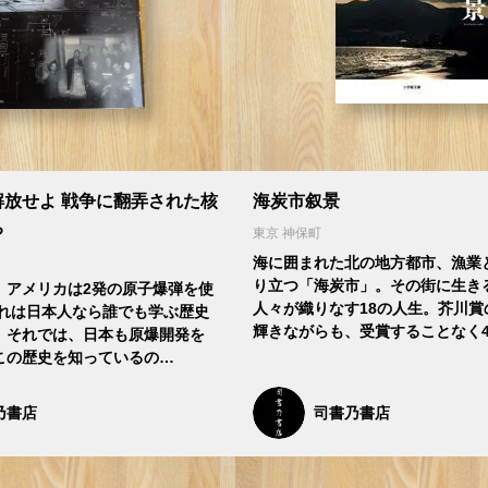
解放せよ 戦争に翻弄された核
海炭市叙景
ち
東京 神保町
海に囲まれた北の地方都市、漁業
り立つ「海炭市」。その街に生き
、アメリカは2発の原子爆弾を使
人々が織りなす18の人生。芥川賞
これは日本人なら誰でも学ぶ歴史
輝きながらも、受賞することなく4
、それでは、日本も原爆開発を
この歴史を知っているの…
乃書店
司書乃書店