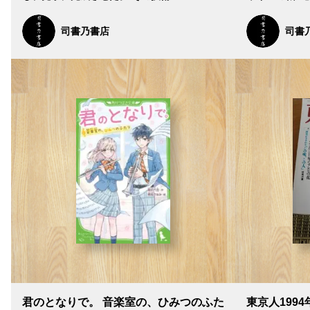
司書乃書店
司書
君のとなりで。 音楽室の、ひみつのふた
東京人1994