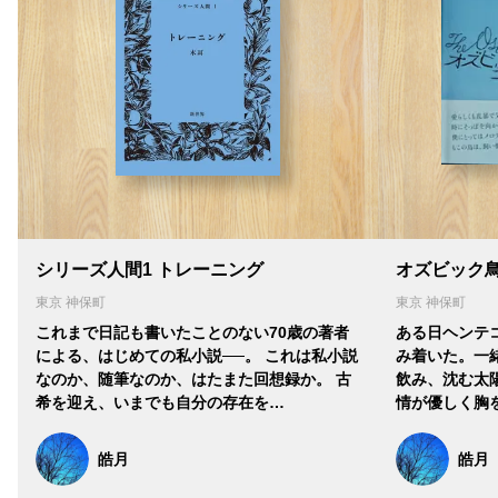
シリーズ人間1 トレーニング
オズビック
東京 神保町
東京 神保町
これまで日記も書いたことのない70歳の著者
ある日ヘンテ
による、はじめての私小説──。 これは私小説
み着いた。一
なのか、随筆なのか、はたまた回想録か。 古
飲み、沈む太
希を迎え、いまでも自分の存在を…
情が優しく胸
皓月
皓月