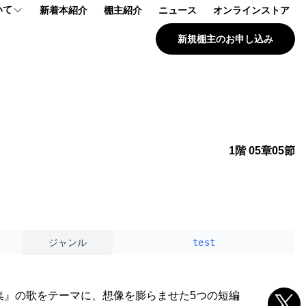
いて
新着本紹介
棚主紹介
ニュース
オンラインストア
新規棚主のお申し込み
プ
報
問
1階 05章05節
ジャンル
test
集』の歌をテーマに、想像を膨らませた5つの短編