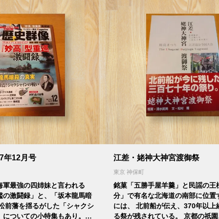
7年12月号
江差・姥神大神宮渡御祭
東京 神保町
海軍最強の四姉妹と言われる
銘菓「五勝手屋羊羹」と民謡の王
艦の激闘録」と、「坂本龍馬暗
分」で有名な北海道の南部に位置
の松前藩を揺るがした「シャクシ
には、 北前船が伝え、370年以
」についての小特集もあり。…
る祭が残されている。 京都の祇園