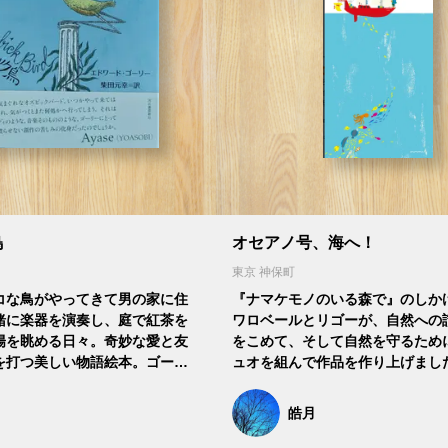
鳥
オセアノ号、海へ！
東京 神保町
コな鳥がやってきて男の家に住
『ナマケモノのいる森で』のしか
緒に楽器を演奏し、庭で紅茶を
ワロベールとリゴーが、自然への
陽を眺める日々。奇妙な愛と友
をこめて、そして自然を守るため
を打つ美しい物語絵本。ゴー…
ュオを組んで作品を作り上げまし
皓月