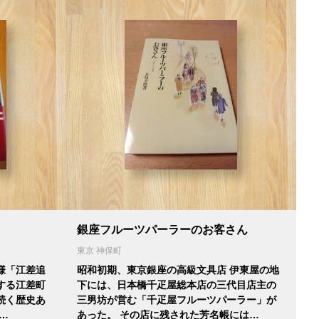
銀座フルーツパーラーのお客さん
東京 神保町
様「江差追
昭和初期、東京銀座の高級文具店 伊東屋の地
する江差町
下には、日本橋千疋屋総本店の三代目店主の
上続く歴史あ
三男坊が営む「千疋屋フルーツパーラー」が
…
あった。 その店に残された芳名帳には…