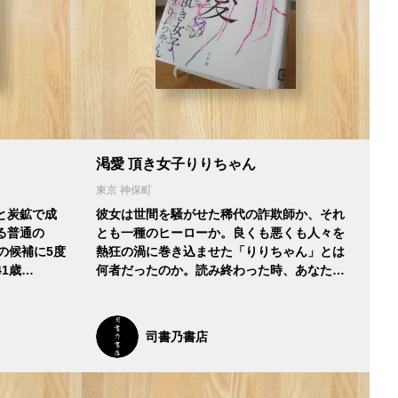
渇愛 頂き女子りりちゃん
東京 神保町
と炭鉱で成
彼女は世間を騒がせた稀代の詐欺師か、それ
る普通の
とも一種のヒーローか。良くも悪くも人々を
の候補に5度
熱狂の渦に巻き込ませた「りりちゃん」とは
1歳…
何者だったのか。読み終わった時、あなた…
司書乃書店