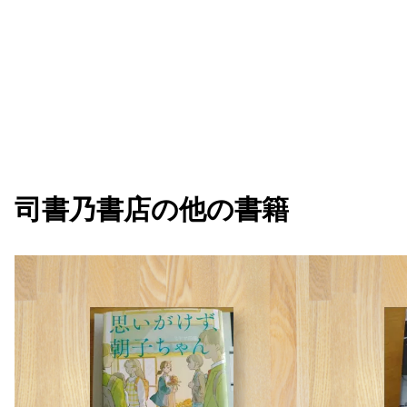
司書乃書店
の他の書籍