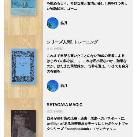
を眺める日々。奇妙な愛と友情が優しく胸を打つ美し
い物語絵本。ゴー…
皓月
シリーズ人間1 トレーニング
東京 神保町
これまで日記も書いたことのない70歳の著者による、
はじめての私小説──。 これは私小説なのか、随筆な
のか、はたまた回想録か。 古希を迎え、いまでも自分
の存在を…
皓月
SETAGAYA MAGIC
東京 神保町
自分が住む街の現在・過去・未来へのパスポートに。
twililightがある三軒茶屋をテーマにしたポケットブッ
クシリーズ「sanchapbook」（サンチャッ…