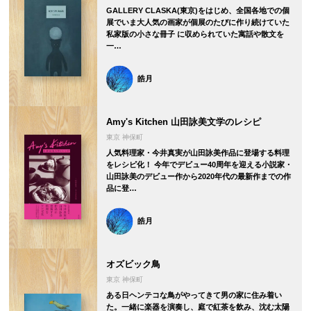
GALLERY CLASKA(東京)をはじめ、全国各地での個
展でいま大人気の画家が個展のたびに作り続けていた
私家版の小さな冊子 に収められていた寓話や散文を
一…
皓月
Amy's Kitchen 山田詠美文学のレシピ
東京 神保町
人気料理家・今井真実が山田詠美作品に登場する料理
をレシピ化！ 今年でデビュー40周年を迎える小説家・
山田詠美のデビュー作から2020年代の最新作までの作
品に登…
皓月
オズビック鳥
東京 神保町
ある日ヘンテコな鳥がやってきて男の家に住み着い
た。一緒に楽器を演奏し、庭で紅茶を飲み、沈む太陽