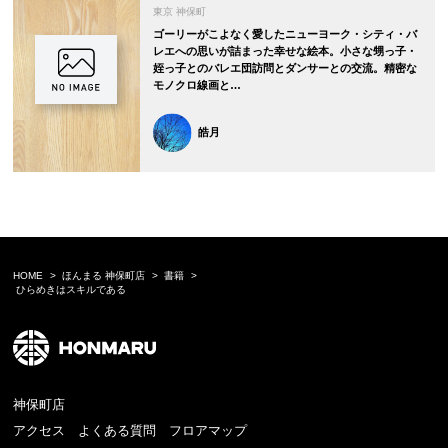
東京 神保町
ゴーリーがこよなく愛したニューヨーク・シティ・バ
レエへの思いが詰まった幸せな絵本。小さな甥っ子・
姪っ子とのバレエ団訪問とダンサーとの交流。精密な
モノクロ線画と…
皓月
HOME
ほんまる 神保町店
書籍
ひらめきはスキルである
神保町店
アクセス
よくある質問
フロアマップ