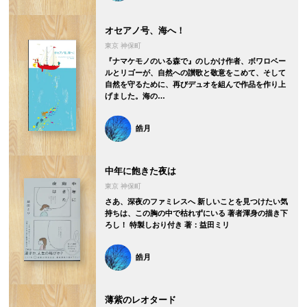
オセアノ号、海へ！
東京 神保町
『ナマケモノのいる森で』のしかけ作者、ボワロベー
ルとリゴーが、自然への讃歌と敬意をこめて、そして
自然を守るために、再びデュオを組んで作品を作り上
げました。海の…
皓月
中年に飽きた夜は
東京 神保町
さあ、深夜のファミレスへ 新しいことを見つけたい気
持ちは、この胸の中で枯れずにいる 著者渾身の描き下
ろし！ 特製しおり付き 著：益田ミリ
皓月
薄紫のレオタード