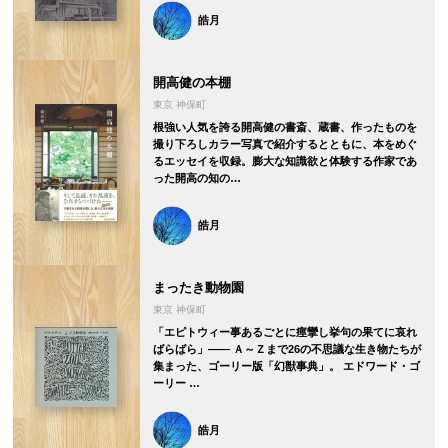
皓月
開高健の本棚
東京 神保町
根強い人気を誇る開高健の書斎、蔵書、作ったものを
撮り下ろしカラー写真で紹介するとともに、本をめぐ
るエッセイを収録。膨大な知識欲と体験する作家であ
った開高の知の…
皓月
まったき動物園
東京 神保町
「エピトウィー事あるごとに痙攣し挙句の果てに哀れ
ばらばら」―― Ａ～Ｚまで26の不思議な生き物たちが
集まった、ゴーリー版「幻獣事典」。 エドワード・ゴ
ーリー …
皓月