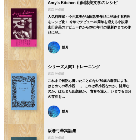
Amy's Kitchen 山田詠美文学のレシピ
東京 神保町
人気料理家・今井真実が山田詠美作品に登場する料理
をレシピ化！ 今年でデビュー40周年を迎える小説家・
山田詠美のデビュー作から2020年代の最新作までの作
品に登…
皓月
シリーズ人間1 トレーニング
東京 神保町
これまで日記も書いたことのない70歳の著者による、
はじめての私小説──。 これは私小説なのか、随筆な
のか、はたまた回想録か。 古希を迎え、いまでも自分
の存在を…
皓月
坂巻弓華寓話集
東京 神保町