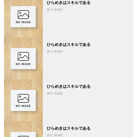
ひらめきはスキルである
東京 神保町
ひらめきはスキルである
東京 神保町
ひらめきはスキルである
東京 神保町
ひらめきはスキルである
東京 神保町