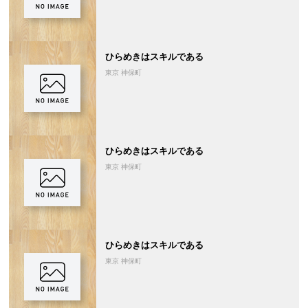
ひらめきはスキルである
東京 神保町
ひらめきはスキルである
東京 神保町
ひらめきはスキルである
東京 神保町