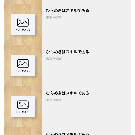
ひらめきはスキルである
東京 神保町
ひらめきはスキルである
東京 神保町
ひらめきはスキルである
東京 神保町
ひらめきはスキルである