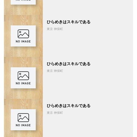
ひらめきはスキルである
東京 神保町
ひらめきはスキルである
東京 神保町
ひらめきはスキルである
東京 神保町