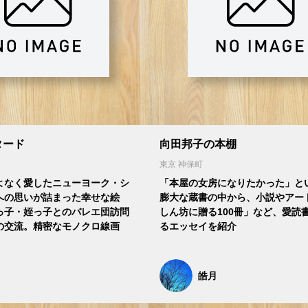
タード
向田邦子の本棚
東京 神保町
よなく愛したニューヨーク・シ
「本屋の女房になりたかった」と
への思いが詰まった幸せな絵
膨大な蔵書の中から、小説やアー
っ子・姪っ子とのバレエ団訪問
しん坊に贈る100冊」など、愛読
の交流。精密なモノクロ線画
るエッセイを紹介
皓月