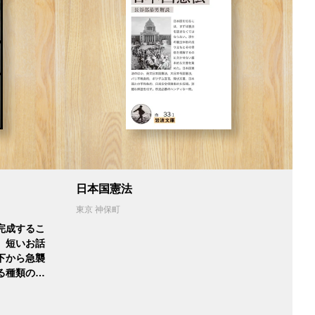
日本国憲法
東京 神保町
完成するこ
。短いお話
下から急襲
る種類の…