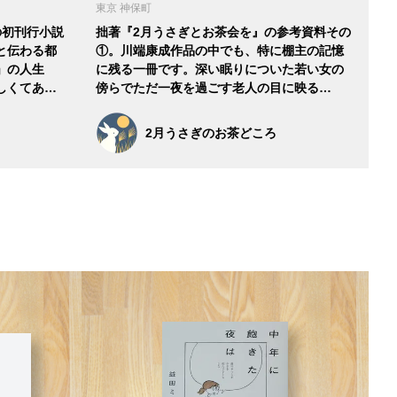
東京 神保町
の初刊行小説
拙著『2月うさぎとお茶会を』の参考資料その
と伝わる都
①。川端康成作品の中でも、特に棚主の記憶
」の人生
に残る一冊です。深い眠りについた若い女の
しくてあ…
傍らでただ一夜を過ごす老人の目に映る…
2月うさぎのお茶どころ