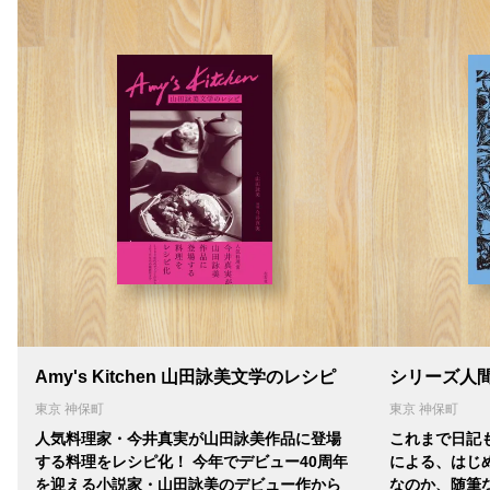
Amy's Kitchen 山田詠美文学のレシピ
シリーズ人間
東京 神保町
東京 神保町
人気料理家・今井真実が山田詠美作品に登場
これまで日記
する料理をレシピ化！ 今年でデビュー40周年
による、はじ
を迎える小説家・山田詠美のデビュー作から
なのか、随筆