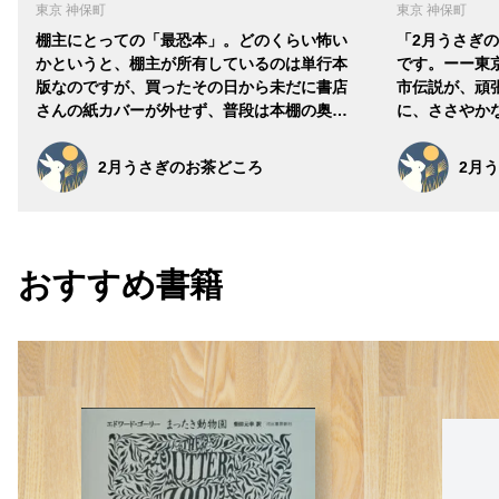
東京 神保町
東京 神保町
棚主にとっての「最恐本」。どのくらい怖い
「2月うさぎ
かというと、棚主が所有しているのは単行本
です。ーー東
版なのですが、買ったその日から未だに書店
市伝説が、頑
さんの紙カバーが外せず、普段は本棚の奥…
に、ささやか
2月うさぎのお茶どころ
2月
おすすめ書籍