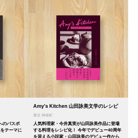
Amy's Kitchen 山田詠美文学のレシピ
東京 神保町
へのパスポ
人気料理家・今井真実が山田詠美作品に登場
茶屋をテーマに
する料理をレシピ化！ 今年でデビュー40周年
を迎える小説家・山田詠美のデビュー作から