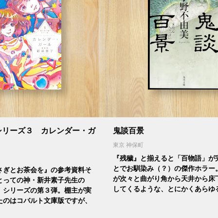
シリーズ３ カレンダー・ガ
鬼談百景
東京 神保町
『残穢』と揃えると「百物語」が
とでお馴染み（？）の傑作ホラー
さぎとお茶会を』の参考資料そ
が次々と曲がり角から天井から床
とっての神・新井素子先生の
してくるような、とにかくあらゆ
」シリーズの第３弾。棚主が実
たのはコバルト文庫版ですが、