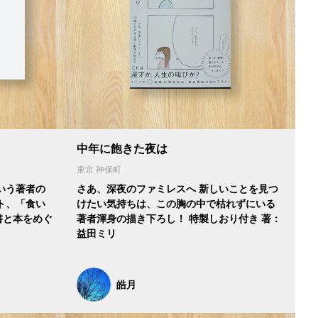
中年に飽きた夜は
東京 神保町
いう著者の
さあ、深夜のファミレスへ 新しいことを見つ
ト、「食い
けたい気持ちは、この胸の中で枯れずにいる
書と本をめぐ
著者渾身の描き下ろし！ 特製しおり付き 著：
益田ミリ
皓月