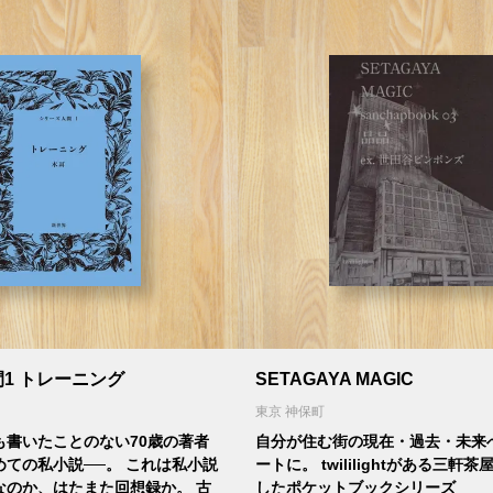
1 トレーニング
SETAGAYA MAGIC
東京 神保町
も書いたことのない70歳の著者
自分が住む街の現在・過去・未来
めての私小説──。 これは私小説
ートに。 twililightがある三軒
なのか、はたまた回想録か。 古
したポケットブックシリーズ