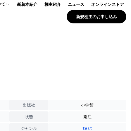
いて
新着本紹介
棚主紹介
ニュース
オンラインストア
新規棚主のお申し込み
プ
報
問
出版社
小学館
状態
発注
ジャンル
test