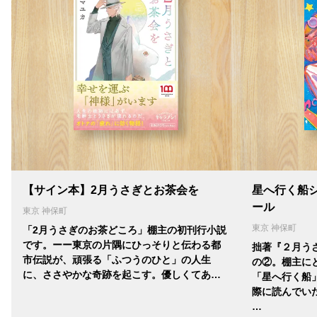
【サイン本】2月うさぎとお茶会を
星へ行く船
ール
東京 神保町
東京 神保町
「2月うさぎのお茶どころ」棚主の初刊行小説
です。ーー東京の片隅にひっそりと伝わる都
拙著『２月う
市伝説が、頑張る「ふつうのひと」の人生
の②。棚主に
に、ささやかな奇跡を起こす。優しくてあ…
「星へ行く船
際に読んでい
…