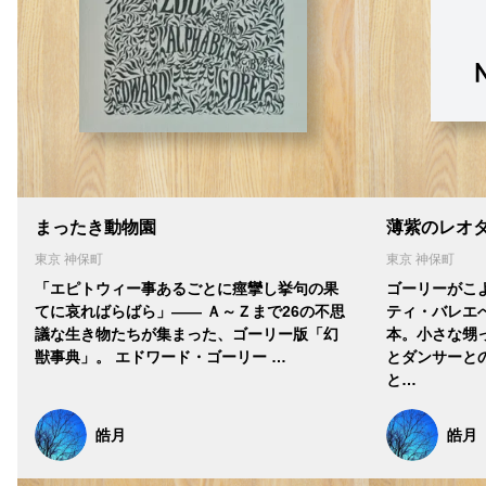
まったき動物園
薄紫のレオ
東京 神保町
東京 神保町
「エピトウィー事あるごとに痙攣し挙句の果
ゴーリーがこ
てに哀ればらばら」―― Ａ～Ｚまで26の不思
ティ・バレエ
議な生き物たちが集まった、ゴーリー版「幻
本。小さな甥
獣事典」。 エドワード・ゴーリー …
とダンサーと
と…
皓月
皓月