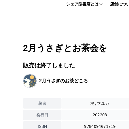
シェア型書店とは
店舗につ
シェア型書店とは
フロアマッ
個人プラン
アクセス情
2月うさぎとお茶会を
法人プラン
よくある質
販売は終了しました
お申し込みはこちら
2月うさぎのお茶どころ
【ほんまる入会説明会】 お申込みフォーム
著者
梶,マユカ
発行日
202208
ISBN
9784094071719