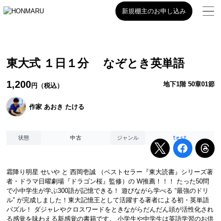
新規棚主のお申し込み
東大式 １日１分 なぞとき英単語
1,200
地下1階 50章01節
円（税込）
作家 あおき たける
中古
test
状態
ジャンル
霜降り明星 せいや と 西岡壱誠 （ベストセラー『東大読書』シリーズ著
者・ドラマ日曜劇場『ドラゴン桜』監修）の W推薦！！！ たった50問
で小中学生が学ぶ300語が記憶できる！ 遊びながら学べる “最強のドリ
ル” が完成しました！東大記憶王として活躍する著者による初・英単語
パズル！ ダジャレやクロスワードをときながらだんだん頭が活性化され
る感覚を味わえる新感覚の書籍です。 小学生や中学生は英語学習のお供