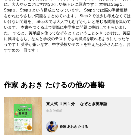
に、大人やシニアは学びなおしや脳トレに最適です！ 本書はStep１、
Step２、Step３という構成になっています。 Step１では脳の準備運動
をかねたやさしい問題をまとめています。 Step２では少し考えなくては
いけない問題を、 Step３では大人でもむずかしいと感じる問題を集めて
います。 本書をつくる上で実際に中学生に問題に挑戦してもらいまし
た。 すると、英単語を使ってなぞをとくということをきっかけに、英語
に興味をもち、なんと学校のテストでも高得点を取れるようになったそ
うです！ 英語が嫌いな方、中学受験やテストを控えたお子さんにも、お
すすめの一冊です！
作家 あおき たける
の他の書籍
東大式 １日１分 なぞとき英単語
東京 神保町
作家 あおき たける