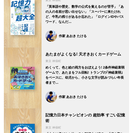
東京 神保町
「英単語や歴史、数学の公式を覚えるのが苦手」「あ
の人の名前が思い出せない」「スーパーに来たけれ
ど、牛乳の残りがあるか忘れた」「ログインIDやパス
ワード、なんだ…
作家 あおき たける
あたまがよくなる! 天才きおくカードゲーム
東京 神保町
めくって、色と絵の両方をおぼえよう! 2条件神経衰弱
ゲームで、あたまをフル回転! トランプの｢神経衰弱｣
をベースに、幼児から、小さな文字が読みづらい年長
者まで…
作家 あおき たける
記憶力日本チャンピオンの 超効率 すごい記憶
術
東京 神保町