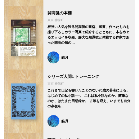
開高健の本棚
東京 神保町
根強い人気を誇る開高健の書斎、蔵書、作ったものを
撮り下ろしカラー写真で紹介するとともに、本をめぐ
るエッセイを収録。膨大な知識欲と体験する作家であ
った開高の知の…
皓月
シリーズ人間1 トレーニング
東京 神保町
これまで日記も書いたことのない70歳の著者による、
はじめての私小説──。 これは私小説なのか、随筆な
のか、はたまた回想録か。 古希を迎え、いまでも自分
の存在を…
皓月