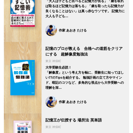
「大人は子どもと比べると記憶力が劣る」「歳を取れ
ば取るほど記憶力は落ちる」「歳を取ったら記憶力が
良くなることはない」は真っ赤なウソです。 記憶力に
大人も子ども…
作家 あおき たける
記憶のプロが教える 合格への道筋をクリア
にする 超解像度勉強法
東京 神保町
大学受験生必読！
「解像度」という考え方を軸に、受験生に知ってほし
い77のTipsを紹介する。 勉強計画の立て方やマイン
ド、暗記のコツなど、多角的な視点から大学受験への
理解を深…
作家 あおき たける
記憶王が伝授する 場所法 英単語
東京 神保町