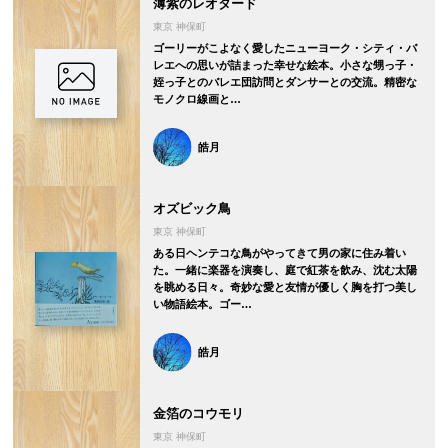
薄紫のレオタード
東京 神保町
ゴーリーがこよなく愛したニューヨーク・シティ・バ
レエへの思いが詰まった幸せな絵本。小さな甥っ子・
姪っ子とのバレエ団訪問とダンサーとの交流。精密な
モノクロ線画と…
皓月
オズビック鳥
東京 神保町
ある日ヘンテコな鳥がやってきて男の家に住み着い
た。一緒に楽器を演奏し、庭で紅茶を飲み、沈む太陽
を眺める日々。奇妙な愛と友情が優しく胸を打つ美し
い物語絵本。ゴー…
皓月
金箔のコウモリ
東京 神保町