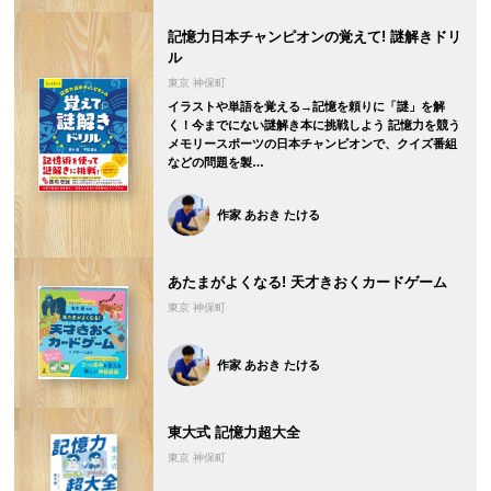
記憶力日本チャンピオンの覚えて! 謎解きドリ
ル
東京 神保町
イラストや単語を覚える→記憶を頼りに「謎」を解
く！今までにない謎解き本に挑戦しよう 記憶力を競う
メモリースポーツの日本チャンピオンで、クイズ番組
などの問題を製…
作家 あおき たける
あたまがよくなる! 天才きおくカードゲーム
東京 神保町
作家 あおき たける
東大式 記憶力超大全
東京 神保町