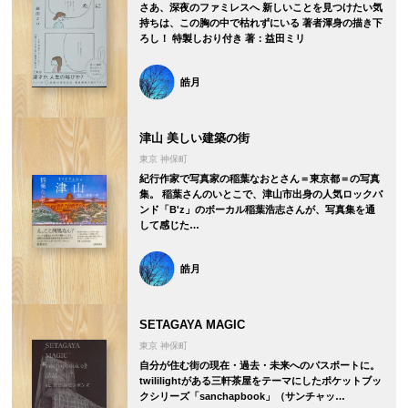
さあ、深夜のファミレスへ 新しいことを見つけたい気
持ちは、この胸の中で枯れずにいる 著者渾身の描き下
ろし！ 特製しおり付き 著：益田ミリ
皓月
津山 美しい建築の街
東京 神保町
紀行作家で写真家の稲葉なおとさん＝東京都＝の写真
集。 稲葉さんのいとこで、津山市出身の人気ロックバ
ンド「B'z」のボーカル稲葉浩志さんが、写真集を通
して感じた…
皓月
SETAGAYA MAGIC
東京 神保町
自分が住む街の現在・過去・未来へのパスポートに。
twililightがある三軒茶屋をテーマにしたポケットブッ
クシリーズ「sanchapbook」（サンチャッ…