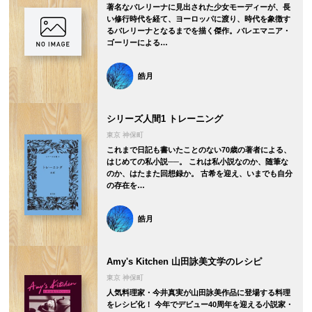
著名なバレリーナに見出された少女モーディーが、長
い修行時代を経て、ヨーロッパに渡り、時代を象徴す
るバレリーナとなるまでを描く傑作。バレエマニア・
ゴーリーによる…
皓月
シリーズ人間1 トレーニング
東京 神保町
これまで日記も書いたことのない70歳の著者による、
はじめての私小説──。 これは私小説なのか、随筆な
のか、はたまた回想録か。 古希を迎え、いまでも自分
の存在を…
皓月
Amy's Kitchen 山田詠美文学のレシピ
東京 神保町
人気料理家・今井真実が山田詠美作品に登場する料理
をレシピ化！ 今年でデビュー40周年を迎える小説家・