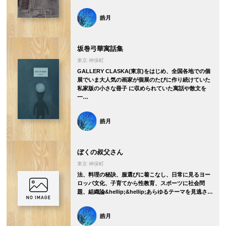
皓月
坂巻弓華寓話集
東京 神保町
GALLERY CLASKA(東京)をはじめ、全国各地での個
展でいま大人気の画家が個展のたびに作り続けていた
私家版の小さな冊子 に収められていた寓話や散文を
一…
皓月
ぼくの叔父さん
東京 神保町
法、料理の秘訣、服選びに着こなし、日常に見るヨー
ロッパ文化、子育てから性教育、スポーツに社会問
題、組織論&hellip;&hellip;あらゆるテーマを見逃さ…
皓月