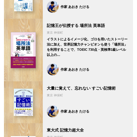
作家 あおき たける
記憶王が伝授する 場所法 英単語
東京 神保町
イラストによるイメージ化、ゴロを用いたストーリー
法に加え、世界記憶力チャンピオンも使う「場所法」
を利用することで、TOEIC 730点・英検準1級レベル
以上の…
作家 あおき たける
大量に覚えて、忘れない すごい記憶術
東京 神保町
作家 あおき たける
東大式 記憶力超大全