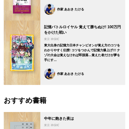
作家 あおき たける
記憶バトルロイヤル 覚えて勝ちぬけ! 100万円
をかけた戦い
東京 神保町
東大出身の記憶力日本チャンピオンが覚え方のコツを
わかりやすく伝授! コツをつかんで記憶力爆上げ!!! ナ
ゾの大会は覚えなければ即脱落…覚えた者だけが夢を
手にす…
作家 あおき たける
おすすめ書籍
中年に飽きた夜は
東京 神保町