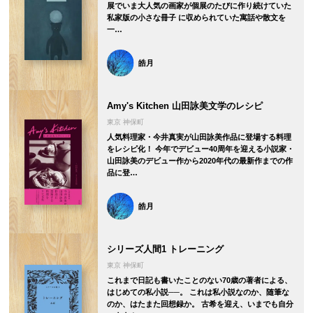
展でいま大人気の画家が個展のたびに作り続けていた
私家版の小さな冊子 に収められていた寓話や散文を
一…
皓月
Amy's Kitchen 山田詠美文学のレシピ
東京 神保町
人気料理家・今井真実が山田詠美作品に登場する料理
をレシピ化！ 今年でデビュー40周年を迎える小説家・
山田詠美のデビュー作から2020年代の最新作までの作
品に登…
皓月
シリーズ人間1 トレーニング
東京 神保町
これまで日記も書いたことのない70歳の著者による、
はじめての私小説──。 これは私小説なのか、随筆な
のか、はたまた回想録か。 古希を迎え、いまでも自分