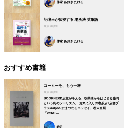
作家 あおき たける
記憶王が伝授する 場所法 英単語
東京 神保町
作家 あおき たける
おすすめ書籍
コーヒーを、もう一杯
東京 神保町
BOOKNERD店主が考える、喫茶店からはじまる盛岡
という街のツーリズム。 お気に入りの喫茶店7店舗プ
ラス&alpha;にまつわるエッセイ、巻末企画
「WHAT…
皓月