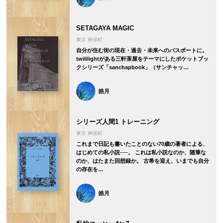
SETAGAYA MAGIC
東京 神保町
自分が住む街の現在・過去・未来へのパスポートに。
twililightがある三軒茶屋をテーマにしたポケットブッ
クシリーズ「sanchapbook」（サンチャッ…
皓月
シリーズ人間1 トレーニング
東京 神保町
これまで日記も書いたことのない70歳の著者による、
はじめての私小説──。 これは私小説なのか、随筆な
のか、はたまた回想録か。 古希を迎え、いまでも自分
の存在を…
皓月