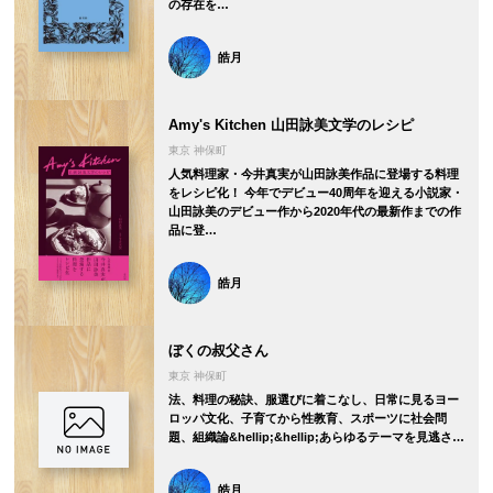
の存在を…
皓月
Amy's Kitchen 山田詠美文学のレシピ
東京 神保町
人気料理家・今井真実が山田詠美作品に登場する料理
をレシピ化！ 今年でデビュー40周年を迎える小説家・
山田詠美のデビュー作から2020年代の最新作までの作
品に登…
皓月
ぼくの叔父さん
東京 神保町
法、料理の秘訣、服選びに着こなし、日常に見るヨー
ロッパ文化、子育てから性教育、スポーツに社会問
題、組織論&hellip;&hellip;あらゆるテーマを見逃さ…
皓月