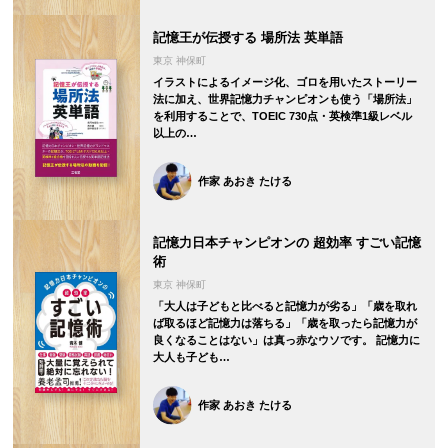
記憶王が伝授する 場所法 英単語
東京 神保町
イラストによるイメージ化、ゴロを用いたストーリー
法に加え、世界記憶力チャンピオンも使う「場所法」
を利用することで、TOEIC 730点・英検準1級レベル
以上の…
作家 あおき たける
記憶力日本チャンピオンの 超効率 すごい記憶
術
東京 神保町
「大人は子どもと比べると記憶力が劣る」「歳を取れ
ば取るほど記憶力は落ちる」「歳を取ったら記憶力が
良くなることはない」は真っ赤なウソです。 記憶力に
大人も子ども…
作家 あおき たける