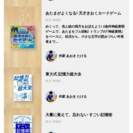
あたまがよくなる! 天才きおくカードゲーム
東京 神保町
めくって、色と絵の両方をおぼえよう! 2条件神経衰弱
ゲームで、あたまをフル回転! トランプの｢神経衰弱｣
をベースに、幼児から、小さな文字が読みづらい年長
者まで…
作家 あおき たける
東大式 記憶力超大全
東京 神保町
作家 あおき たける
大量に覚えて、忘れない すごい記憶術
東京 神保町