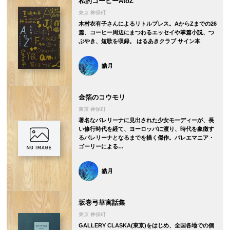
私的コーヒーAtoZ
東京 神保町
木村衣有子さんによるリトルプレス。AからZまでの26
篇、コーヒー周辺にまつわるエッセイや掌篇小説、つ
ぶやき、短歌を収録。 はるあきクラブ サイン本
皓月
金箔のコウモリ
東京 神保町
著名なバレリーナに見出された少女モーディーが、長
い修行時代を経て、ヨーロッパに渡り、時代を象徴す
るバレリーナとなるまでを描く傑作。バレエマニア・
ゴーリーによる…
皓月
坂巻弓華寓話集
東京 神保町
GALLERY CLASKA(東京)をはじめ、全国各地での個