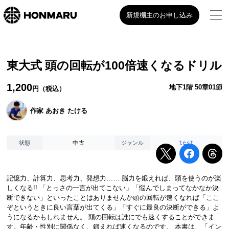
新規棚主のお申し込み
東大式 頭の回転が100倍速くなるドリル
1,200
地下1階 50章01節
円（税込）
作家 あおき たける
中古
test
状態
ジャンル
記憶力、計算力、思考力、発想力…… 脳力を鍛えれば、頭を使うのが楽
しくなる!! 「とっさの一言が出てこない」「悩んでしまってなかなか決
断できない」といったことはありませんか頭の回転が速くなれば「ここ
ぞというときに良い言葉が出てくる」「すぐに最良の決断ができる」よ
うになるかもしれません。 頭の回転は誰にでも速くすることができま
す。年齢・性別に関係なく、鍛えれば速くなるのです。 本書は、「イン