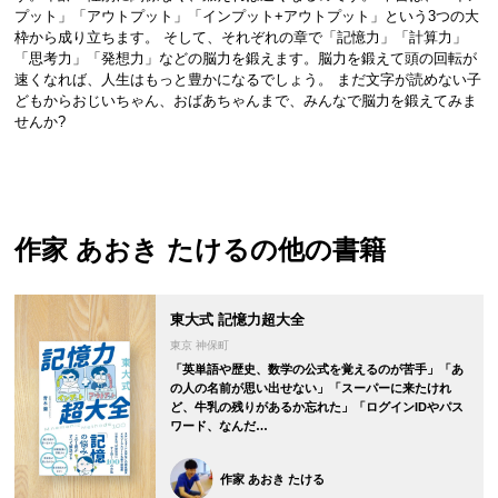
プット」「アウトプット」「インプット+アウトプット」という3つの大
枠から成り立ちます。 そして、それぞれの章で「記憶力」「計算力」
「思考力」「発想力」などの脳力を鍛えます。脳力を鍛えて頭の回転が
速くなれば、人生はもっと豊かになるでしょう。 まだ文字が読めない子
どもからおじいちゃん、おばあちゃんまで、みんなで脳力を鍛えてみま
せんか?
作家 あおき たける
の他の書籍
東大式 記憶力超大全
東京 神保町
「英単語や歴史、数学の公式を覚えるのが苦手」「あ
の人の名前が思い出せない」「スーパーに来たけれ
ど、牛乳の残りがあるか忘れた」「ログインIDやパス
ワード、なんだ…
作家 あおき たける