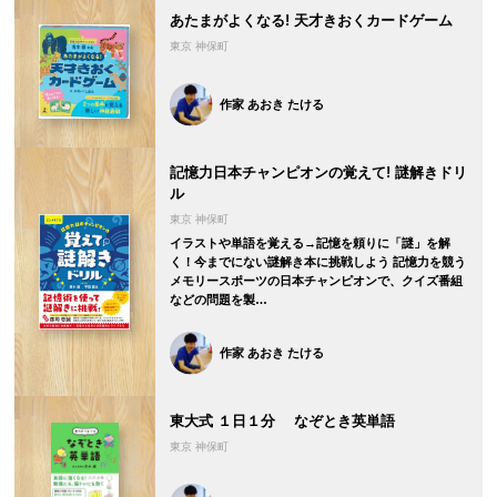
あたまがよくなる! 天才きおくカードゲーム
東京 神保町
作家 あおき たける
記憶力日本チャンピオンの覚えて! 謎解きドリ
ル
東京 神保町
イラストや単語を覚える→記憶を頼りに「謎」を解
く！今までにない謎解き本に挑戦しよう 記憶力を競う
メモリースポーツの日本チャンピオンで、クイズ番組
などの問題を製…
作家 あおき たける
東大式 １日１分 なぞとき英単語
東京 神保町