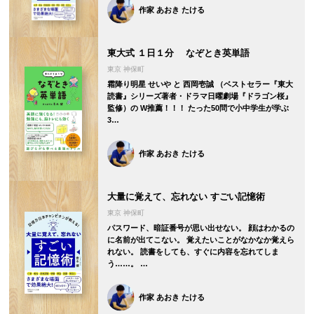
作家 あおき たける
東大式 １日１分 なぞとき英単語
東京 神保町
霜降り明星 せいや と 西岡壱誠 （ベストセラー『東大
読書』シリーズ著者・ドラマ日曜劇場『ドラゴン桜』
監修）の W推薦！！！ たった50問で小中学生が学ぶ
3…
作家 あおき たける
大量に覚えて、忘れない すごい記憶術
東京 神保町
パスワード、暗証番号が思い出せない。 顔はわかるの
に名前が出てこない。 覚えたいことがなかなか覚えら
れない。 読書をしても、すぐに内容を忘れてしま
う……。 …
作家 あおき たける