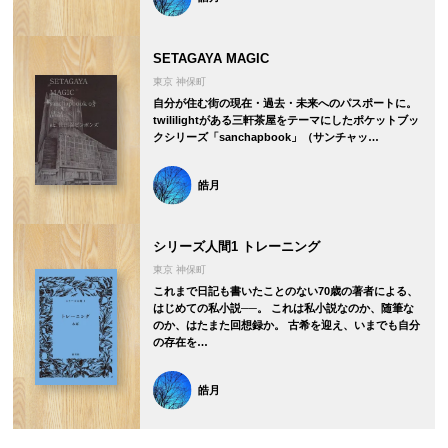
SETAGAYA MAGIC
東京 神保町
自分が住む街の現在・過去・未来へのパスポートに。
twililightがある三軒茶屋をテーマにしたポケットブッ
クシリーズ「sanchapbook」（サンチャッ…
皓月
シリーズ人間1 トレーニング
東京 神保町
これまで日記も書いたことのない70歳の著者による、
はじめての私小説──。 これは私小説なのか、随筆な
のか、はたまた回想録か。 古希を迎え、いまでも自分
の存在を…
皓月