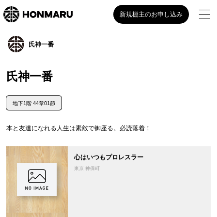
新規棚主のお申し込み
氏神一番
氏神一番
地下1階 44章01節
本と友達になれる人生は素敵で御座る。必読落着！
心はいつもプロレスラー
東京 神保町