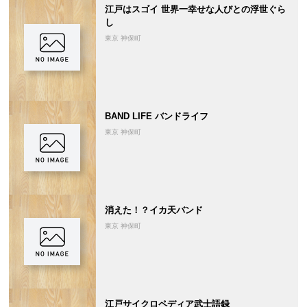
江戸はスゴイ 世界一幸せな人びとの浮世ぐら
し
東京 神保町
BAND LIFE バンドライフ
東京 神保町
消えた！？イカ天バンド
東京 神保町
江戸サイクロペディア武士語録