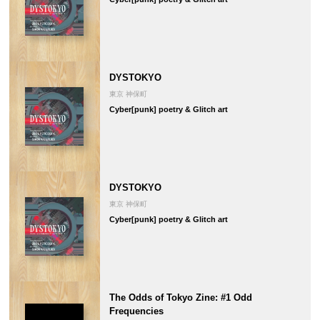
DYSTOKYO
東京 神保町
Cyber[punk] poetry & Glitch art
DYSTOKYO
東京 神保町
Cyber[punk] poetry & Glitch art
The Odds of Tokyo Zine: #1 Odd
Frequencies