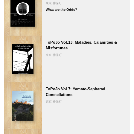
東京 神保町
What are the Odds?
ToPoJo Vol.13: Maladies, Calamities &
Misfortunes
東京 神保町
ToPoJo Vol.7: Yamato-Sepharad
Constellations
東京 神保町