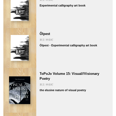
Experimental calligraphy art book
Ölpest
東京 神保町
Ölpest - Experimental calligraphy art book
ToPoJo Volume 15: Visual//Visionary
Poetry
東京 神保町
the elusive nature of visual poetry