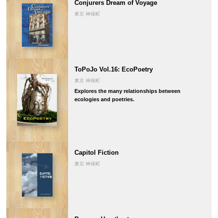
Conjurers Dream of Voyage
東京 神保町
ToPoJo Vol.16: EcoPoetry
東京 神保町
Explores the many relationships between
ecologies and poetries.
Capitol Fiction
東京 神保町