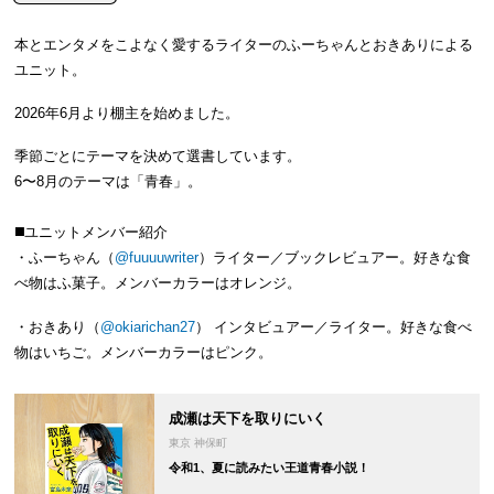
本とエンタメをこよなく愛するライターのふーちゃんとおきありによる
ユニット。
2026年6月より棚主を始めました。
季節ごとにテーマを決めて選書しています。
6〜8月のテーマは「青春」。
◼️ユニットメンバー紹介
・ふーちゃん（
@fuuuuwriter
）ライター／ブックレビュアー。好きな食
べ物はふ菓子。メンバーカラーはオレンジ。
・おきあり（
@okiarichan27
） インタビュアー／ライター。好きな食べ
物はいちご。メンバーカラーはピンク。
成瀬は天下を取りにいく
東京 神保町
令和1、夏に読みたい王道青春小説！