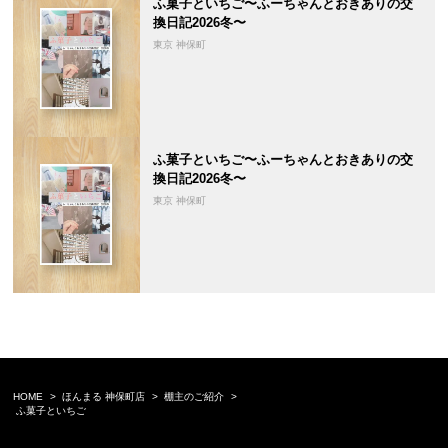
ふ菓子といちご〜ふーちゃんとおきありの交
換日記2026冬〜
東京 神保町
ふ菓子といちご〜ふーちゃんとおきありの交
換日記2026冬〜
東京 神保町
HOME
ほんまる 神保町店
棚主のご紹介
ふ菓子といちご