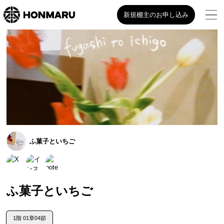
新規棚主のお申し込み
ふ菓子といちご
ふ菓子といちご
1階 01章04節