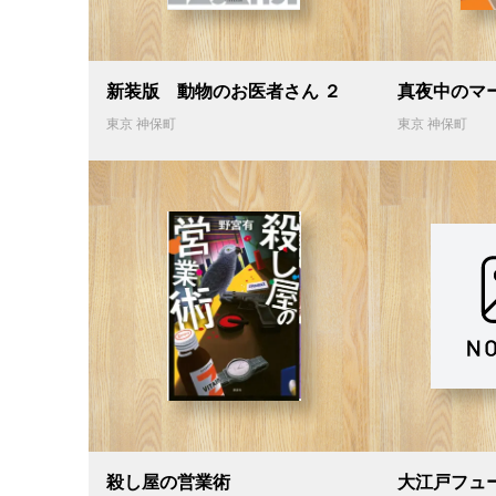
新装版 動物のお医者さん ２
真夜中のマ
東京 神保町
東京 神保町
殺し屋の営業術
大江戸フュ