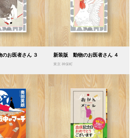
物のお医者さん ３
新装版 動物のお医者さん ４
東京 神保町