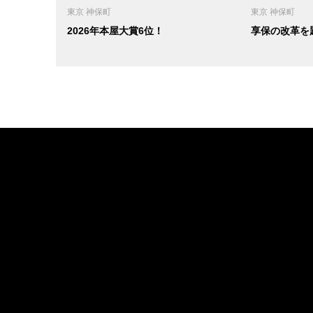
東京 神保町
東京 神保町
2026年本屋大賞6位！
享保の改革を