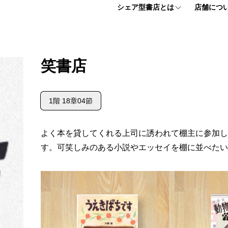
シェア型書店とは
店舗につ
シェア型書店とは
フロアマッ
笑書店
個人プラン
アクセス情
1階 18章04節
法人プラン
よくある質
お申し込みはこちら
よく本を貸してくれる上司に誘われて棚主に参加し
す。可笑しみのある小説やエッセイを棚に並べたい
【ほんまる入会説明会】 お申込みフォーム