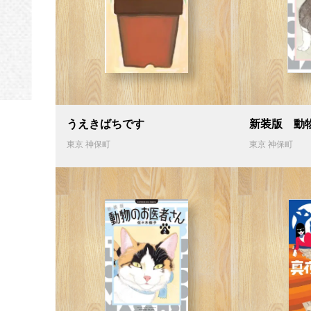
うえきばちです
新装版 動
東京 神保町
東京 神保町