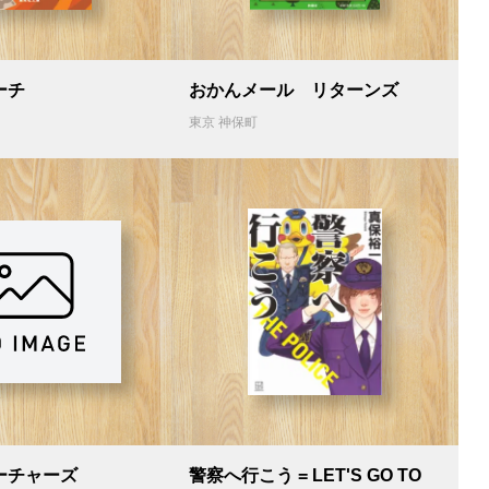
ーチ
おかんメール リターンズ
東京 神保町
ーチャーズ
警察へ行こう = LET'S GO TO