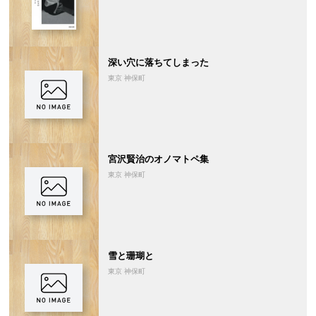
深い穴に落ちてしまった
東京 神保町
宮沢賢治のオノマトペ集
東京 神保町
雪と珊瑚と
東京 神保町