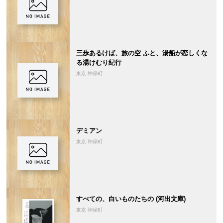
三歩あるけば、旅の空 ふと、湯船が恋しくな
る湯けむり紀行
東京 神保町
デミアン
東京 神保町
すべての、白いものたちの (河出文庫)
東京 神保町