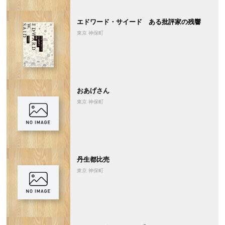
エドワード・サイード ある批評家の残響
東京 神保町
おあげさん
東京 神保町
丹生都比売
東京 神保町