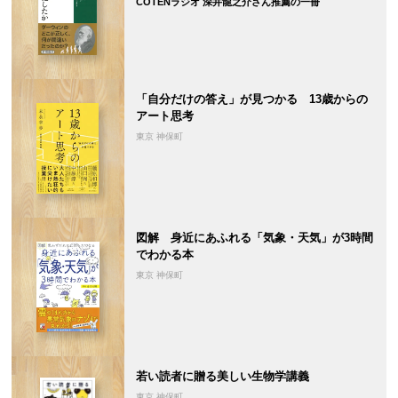
COTENラジオ 深井龍之介さん推薦の一冊
「自分だけの答え」が見つかる 13歳からの
アート思考
東京 神保町
図解 身近にあふれる「気象・天気」が3時間
でわかる本
東京 神保町
若い読者に贈る美しい生物学講義
東京 神保町