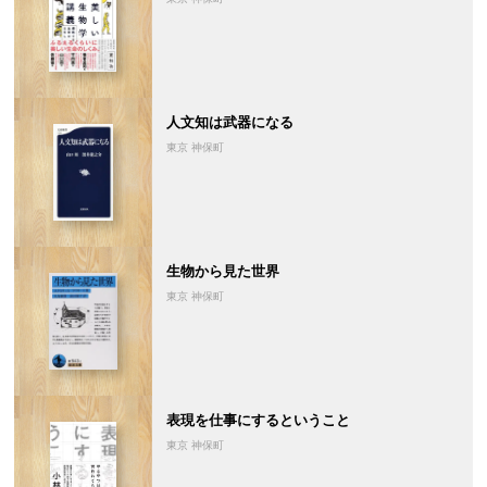
人文知は武器になる
東京 神保町
生物から見た世界
東京 神保町
表現を仕事にするということ
東京 神保町