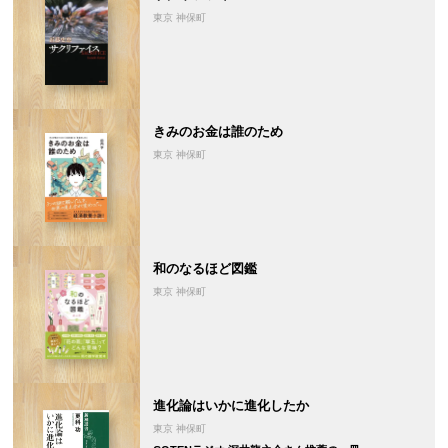
東京 神保町
きみのお金は誰のため
東京 神保町
和のなるほど図鑑
東京 神保町
進化論はいかに進化したか
東京 神保町