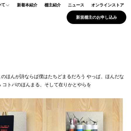
いて
新着本紹介
棚主紹介
ニュース
オンラインストア
新規棚主のお申し込み
プ
報
問
このほんが詩ならば僕はたちどまるだろう やっぱ、ほんだな
る コトバのほんまる、そして在りかとやらを