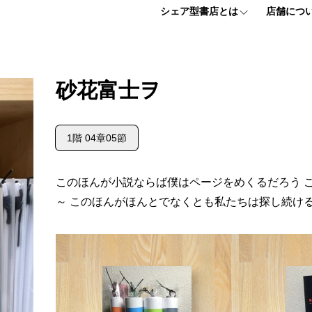
シェア型書店とは
店舗につ
シェア型書店とは
フロアマッ
砂花富士ヲ
個人プラン
アクセス情
1階 04章05節
法人プラン
よくある質
このほんが小説ならば僕はページをめくるだろう 
お申し込みはこちら
～ このほんがほんとでなくとも私たちは探し続け
【ほんまる入会説明会】 お申込みフォーム