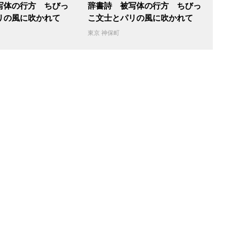
写体の行方 ちびっ
辞書詩 被写体の行方 ちびっ
リの風に吹かれて
こ文士とパリの風に吹かれて
東京 神保町