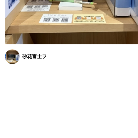
砂花富士ヲ