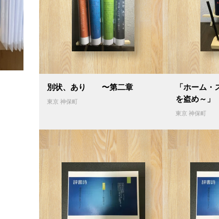
別状、あり 〜第二章
「ホーム・
を盗め～」
東京 神保町
東京 神保町