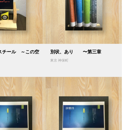
スチール ～この空
別状、あり 〜第三章
東京 神保町