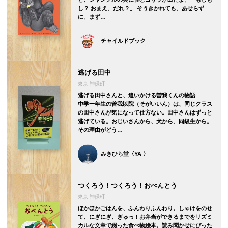
し？ おまえ、だれ？」 そうきかれても、あせらず
に。まず…
チャイルドブック
逃げる田中
東京 神保町
逃げる田中さんと、追いかける曽我くんの物語
中学一年生の曽我以院（そがいいん）は、同じクラス
の田中さんが気になって仕方ない。田中さんはずっと
逃げている。おじいさんから、犬から、同級生から。
その理由がどう…
みきひら堂〈YA 〉
つくろう！つくろう！おべんとう
東京 神保町
ほかほかごはんを、ふんわりふんわり。しゃけをのせ
て、にぎにぎ、ぎゅっ！お弁当ができるまでをリズミ
カルな文章で綴った食べ物絵本。読み聞かせにぴった