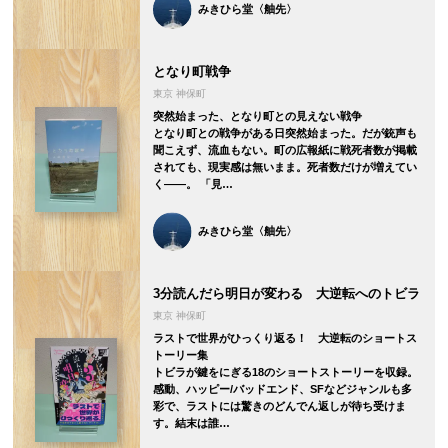
みきひら堂〈舳先〉
となり町戦争
東京 神保町
突然始まった、となり町との見えない戦争
となり町との戦争がある日突然始まった。だが銃声も
聞こえず、流血もない。町の広報紙に戦死者数が掲載
されても、現実感は無いまま。死者数だけが増えてい
く――。 「見…
みきひら堂〈舳先〉
3分読んだら明日が変わる 大逆転へのトビラ
東京 神保町
ラストで世界がひっくり返る！ 大逆転のショートス
トーリー集
トビラが鍵をにぎる18のショートストーリーを収録。
感動、ハッピー/バッドエンド、SFなどジャンルも多
彩で、ラストには驚きのどんでん返しが待ち受けま
す。結末は誰…