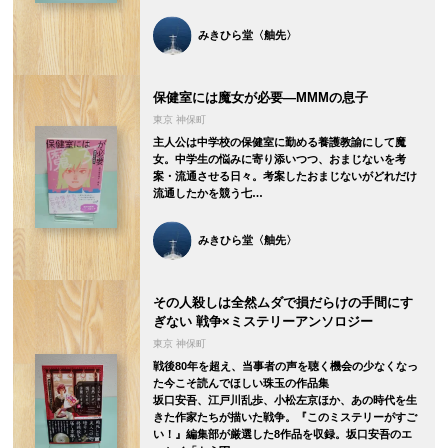
みきひら堂〈舳先〉
保健室には魔女が必要―MMMの息子
東京 神保町
主人公は中学校の保健室に勤める養護教諭にして魔
女。中学生の悩みに寄り添いつつ、おまじないを考
案・流通させる日々。考案したおまじないがどれだけ
流通したかを競う七…
みきひら堂〈舳先〉
その人殺しは全然ムダで損だらけの手間にす
ぎない 戦争×ミステリーアンソロジー
東京 神保町
戦後80年を超え、当事者の声を聴く機会の少なくなっ
た今こそ読んでほしい珠玉の作品集
坂口安吾、江戸川乱歩、小松左京ほか、あの時代を生
きた作家たちが描いた戦争。『このミステリーがすご
い！』編集部が厳選した8作品を収録。坂口安吾のエ