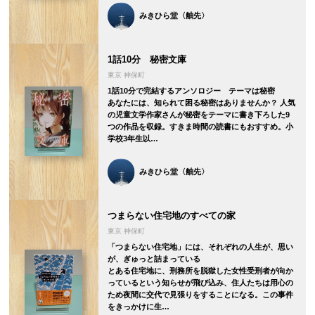
みきひら堂〈舳先〉
1話10分 秘密文庫
東京 神保町
1話10分で完結するアンソロジー テーマは秘密
あなたには、知られて困る秘密はありませんか？ 人気
の児童文学作家さんが秘密をテーマに書き下ろした9
つの作品を収録。すきま時間の読書にもおすすめ。小
学校3年生以…
みきひら堂〈舳先〉
つまらない住宅地のすべての家
東京 神保町
「つまらない住宅地」には、それぞれの人生が、思い
が、ぎゅっと詰まっている
とある住宅地に、刑務所を脱獄した女性受刑者が向か
っているという知らせが飛び込み、住人たちは用心の
ため夜間に交代で見張りをすることになる。この事件
をきっかけに生…