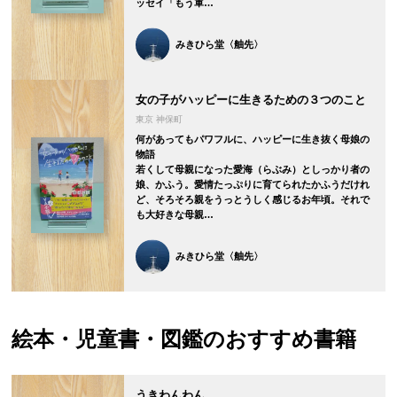
ッセイ「もう軍…
みきひら堂〈舳先〉
女の子がハッピーに生きるための３つのこと
東京 神保町
何があってもパワフルに、ハッピーに生き抜く母娘の
物語
若くして母親になった愛海（らぶみ）としっかり者の
娘、かふう。愛情たっぷりに育てられたかふうだけれ
ど、そろそろ親をうっとうしく感じるお年頃。それで
も大好きな母親…
みきひら堂〈舳先〉
絵本・児童書・図鑑の
おすすめ書籍
うきわんわん