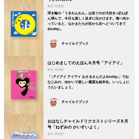
東京 神保町
浮き輪の「うきわんわん」は泳ぐのが大好き♪ぽんぽ
ん弾んで、今日も楽しく泳ぎに出かけます。海へ向か
っていると、なかまたちが次から次へとついてきて
&hellip;。
チャイルドブック
はじめましてのえほん８月号「アイアイ」
東京 神保町
「♪アイアイ アイアイ おさるさんだよ&hellip;」でお
なじみの、ゆかいで楽しい童謡を絵本化。いっしょに
うたいましょう。
チャイルドブック
おはなしチャイルドリクエストシリーズ８月
号「ねずみの かいすいよく」
東京 神保町