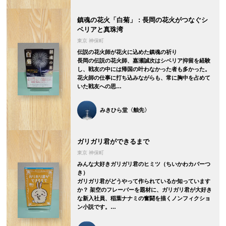
鎮魂の花火「白菊」 : 長岡の花火がつなぐシ
ベリアと真珠湾
東京 神保町
伝説の花火師が花火に込めた鎮魂の祈り
長岡の伝説の花火師、嘉瀬誠次はシベリア抑留を経験
し、戦友の中には帰国の叶わなかった者も多かった。
花火師の仕事に打ち込みながらも、常に胸中を占めて
いた戦友への思…
みきひら堂〈舳先〉
ガリガリ君ができるまで
東京 神保町
みんな大好きガリガリ君のヒミツ（ちいかわカバーつ
き）
ガリガリ君がどうやって作られているか知っています
か？ 架空のフレーバーを題材に、ガリガリ君が大好き
な新入社員、稲葉ナナミの奮闘を描くノンフィクショ
ン小説です。…