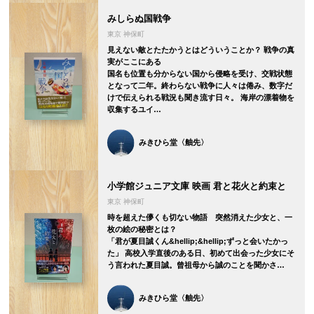
みしらぬ国戦争
東京 神保町
見えない敵とたたかうとはどういうことか？ 戦争の真
実がここにある
国名も位置も分からない国から侵略を受け、交戦状態
となって二年。終わらない戦争に人々は倦み、数字だ
けで伝えられる戦況も聞き流す日々。 海岸の漂着物を
収集するユイ…
みきひら堂〈舳先〉
小学館ジュニア文庫 映画 君と花火と約束と
東京 神保町
時を超えた儚くも切ない物語 突然消えた少女と、一
枚の絵の秘密とは？
「君が夏目誠くん&hellip;&hellip;ずっと会いたかっ
た」 高校入学直後のある日、初めて出会った少女にそ
う言われた夏目誠。曾祖母から誠のことを聞かさ…
みきひら堂〈舳先〉