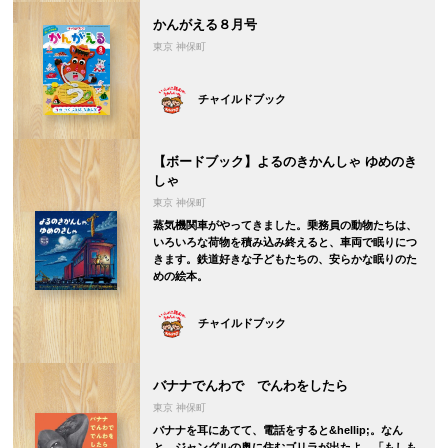
かんがえる８月号
東京 神保町
チャイルドブック
【ボードブック】よるのきかんしゃ ゆめのき
しゃ
東京 神保町
蒸気機関車がやってきました。乗務員の動物たちは、
いろいろな荷物を積み込み終えると、車両で眠りにつ
きます。鉄道好きな子どもたちの、安らかな眠りのた
めの絵本。
チャイルドブック
バナナでんわで でんわをしたら
東京 神保町
バナナを耳にあてて、電話をすると&hellip;。なん
と、ジャングルの奥に住むゴリラが出たよ。「もしも