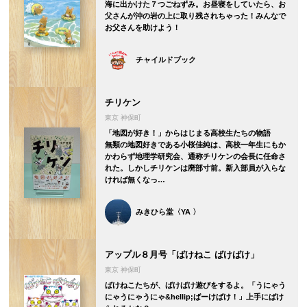
海に出かけた７つごねずみ。お昼寝をしていたら、お
父さんが沖の岩の上に取り残されちゃった！みんなで
お父さんを助けよう！
チャイルドブック
チリケン
東京 神保町
「地図が好き！」からはじまる高校生たちの物語
無類の地図好きである小桜佳純は、高校一年生にもか
かわらず地理学研究会、通称チリケンの会長に任命さ
れた。しかしチリケンは廃部寸前。新入部員が入らな
ければ無くなっ…
みきひら堂〈YA 〉
アップル８月号「ばけねこ ばけばけ」
東京 神保町
ばけねこたちが、ばけばけ遊びをするよ。「うにゃう
にゃうにゃうにゃ&hellip;ばーけばけ！」上手にばけ