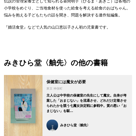
伝説の管理栄養士として知られる昼間明子（ひるま・あきこ）は各地の
小学校をめぐり、ご当地食材を使った給食を考える給食のおばちゃん。
悩みを抱える子どもたちの話を聞き、問題を解決する連作短編集。
『婚活食堂』などで人気の山口恵以子さん初の児童書です。
みきひら堂〈舳先〉
の他の書籍
保健室には魔女が必要
東京 神保町
主人公は中学校の保健室の先生にして魔女。自身が考
案した「おまじない」を流通させ、どれだけ定着させ
られたかを競う七魔女決定戦に参戦中。質の悪い「お
まじない」を駆…
みきひら堂〈舳先〉