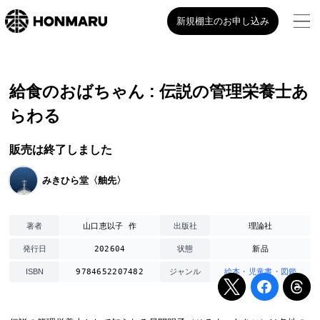
新規棚主のお申し込み
給食のおばちゃん : 伝説の管理栄養士あ
らわる
販売は終了しました
みきひら堂〈舳先〉
山口恵以子 作
理論社
著者
出版社
202604
新品
発行日
状態
9784652207482
絵本・児童書・図鑑
ISBN
ジャンル