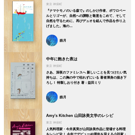
東京 神保町
『ナマケモノのいる森で』のしかけ作者、ボワロベー
ルとリゴーが、自然への讃歌と敬意をこめて、そして
自然を守るために、再びデュオを組んで作品を作り上
げました。海の…
皓月
中年に飽きた夜は
東京 神保町
さあ、深夜のファミレスへ 新しいことを見つけたい気
持ちは、この胸の中で枯れずにいる 著者渾身の描き下
ろし！ 特製しおり付き 著：益田ミリ
皓月
Amy's Kitchen 山田詠美文学のレシピ
東京 神保町
人気料理家・今井真実が山田詠美作品に登場する料理
をレシピ化！ 今年でデビュー40周年を迎える小説家・