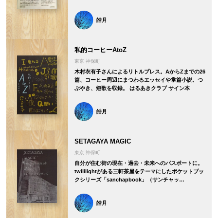
皓月
私的コーヒーAtoZ
東京 神保町
木村衣有子さんによるリトルプレス。AからZまでの26
篇、コーヒー周辺にまつわるエッセイや掌篇小説、つ
ぶやき、短歌を収録。 はるあきクラブ サイン本
皓月
SETAGAYA MAGIC
東京 神保町
自分が住む街の現在・過去・未来へのパスポートに。
twililightがある三軒茶屋をテーマにしたポケットブッ
クシリーズ「sanchapbook」（サンチャッ…
皓月