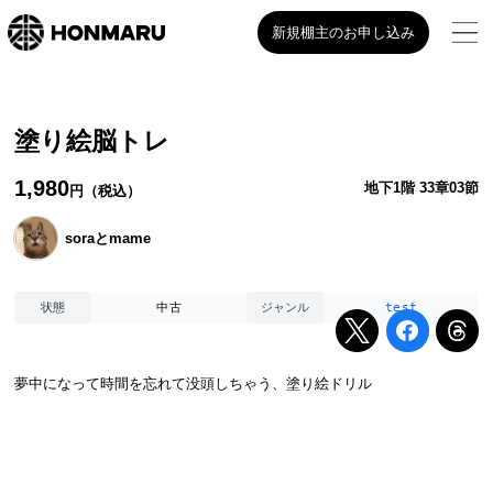
新規棚主のお申し込み
塗り絵脳トレ
1,980
地下1階 33章03節
円（税込）
soraとmame
中古
test
状態
ジャンル
夢中になって時間を忘れて没頭しちゃう、塗り絵ドリル