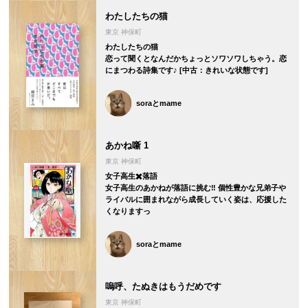
わたしたちの猫
東京 神保町
わたしたちの猫
恋って聞くとなんだかちょっとソワソワしちゃう。恋
にまつわる詩集です♪ [中古：きれいな状態です]
soraとmame
あかね噺 1
東京 神保町
女子高生✖️落語
女子高生のあかねが落語に挑む‼️ 個性豊かな兄弟子や
ライバルに囲まれながら成長していく姿は、応援した
くなりますっ
soraとmame
嗚呼、たぬきはもうだめです
東京 神保町