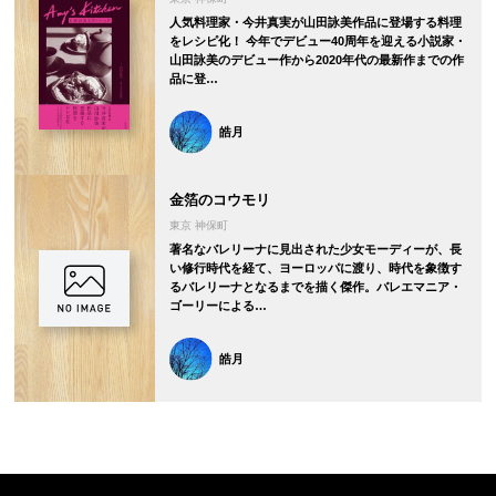
人気料理家・今井真実が山田詠美作品に登場する料理
をレシピ化！ 今年でデビュー40周年を迎える小説家・
山田詠美のデビュー作から2020年代の最新作までの作
品に登…
皓月
金箔のコウモリ
東京 神保町
著名なバレリーナに見出された少女モーディーが、長
い修行時代を経て、ヨーロッパに渡り、時代を象徴す
るバレリーナとなるまでを描く傑作。バレエマニア・
ゴーリーによる…
皓月