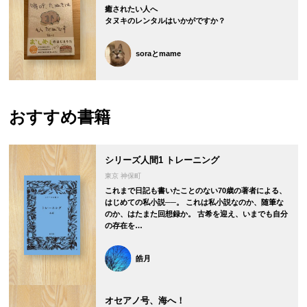
癒されたい人へ
タヌキのレンタルはいかがですか？
soraとmame
おすすめ書籍
シリーズ人間1 トレーニング
東京 神保町
これまで日記も書いたことのない70歳の著者による、
はじめての私小説──。 これは私小説なのか、随筆な
のか、はたまた回想録か。 古希を迎え、いまでも自分
の存在を…
皓月
オセアノ号、海へ！