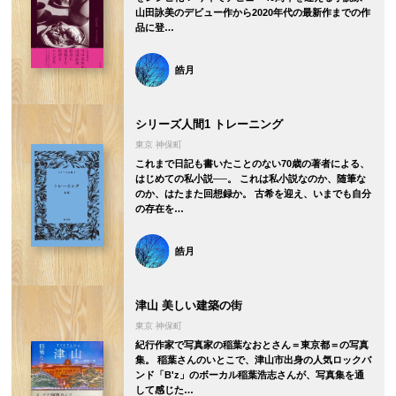
山田詠美のデビュー作から2020年代の最新作までの作
品に登…
皓月
シリーズ人間1 トレーニング
東京 神保町
これまで日記も書いたことのない70歳の著者による、
はじめての私小説──。 これは私小説なのか、随筆な
のか、はたまた回想録か。 古希を迎え、いまでも自分
の存在を…
皓月
津山 美しい建築の街
東京 神保町
紀行作家で写真家の稲葉なおとさん＝東京都＝の写真
集。 稲葉さんのいとこで、津山市出身の人気ロックバ
ンド「B'z」のボーカル稲葉浩志さんが、写真集を通
して感じた…