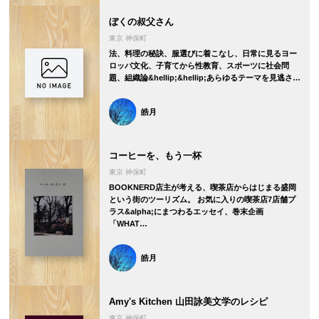
ぼくの叔父さん
東京 神保町
法、料理の秘訣、服選びに着こなし、日常に見るヨー
ロッパ文化、子育てから性教育、スポーツに社会問
題、組織論&hellip;&hellip;あらゆるテーマを見逃さ…
皓月
コーヒーを、もう一杯
東京 神保町
BOOKNERD店主が考える、喫茶店からはじまる盛岡
という街のツーリズム。 お気に入りの喫茶店7店舗プ
ラス&alpha;にまつわるエッセイ、巻末企画
「WHAT…
皓月
Amy's Kitchen 山田詠美文学のレシピ
東京 神保町