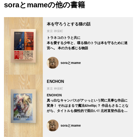
soraとmame
の他の書籍
本を守ろうとする猫の話
東京 神保町
トラネコのトラと共に
本を愛する少年と、喋る猫のトラは本を守るために迷
宮へ。 本の力を感じる物語
soraとmame
ENOHON
東京 神保町
ENOHON
真っ白なキャンバスがアッっという間に見事な作品に
変身！ それはまるで魔法&hellip;？ 作品もさることな
がら、タイトルも個性的で面白い!! 北村直登作品を…
soraとmame