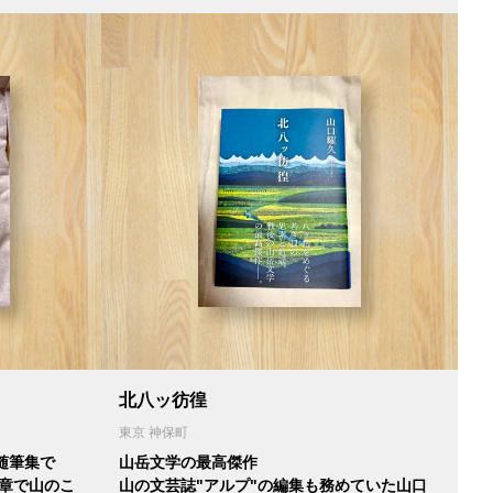
北八ッ彷徨
東京 神保町
随筆集で
山岳文学の最高傑作
文章で山のこ
山の文芸誌"アルプ"の編集も務めていた山口