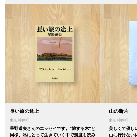
長い旅の途上
山の断片
東京 神保町
東京 神保町
星野道夫さんのエッセイです。"旅する木"と
美しくて優し
同様、私にとって生きていく中で幾度も読み
山に行けない