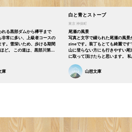
白と青とストーブ
東京 神保町
われる黒部ダムから欅平まで
尾瀬の風景
も非常に多い、上級者コースの
写真と文字で綴られた尾瀬の風景
ます。雪深いため、歩ける期間
zineです。装丁もとても綺麗で
月ほど。 この道は、黒部川第…
山に登らない方にも行きやすい尾
に取って頂けたらと思います。 私
文庫
山想文庫