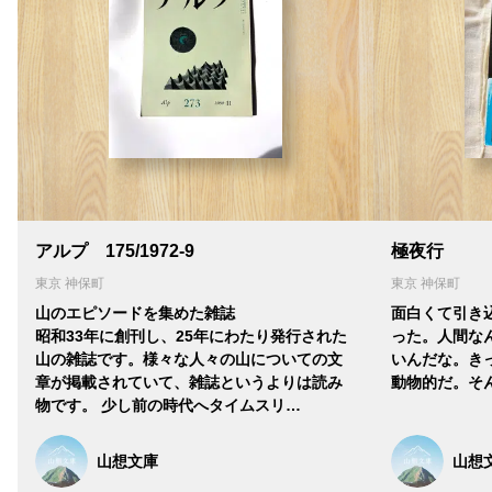
アルプ 175/1972-9
極夜行
東京 神保町
東京 神保町
山のエピソードを集めた雑誌
面白くて引き
昭和33年に創刊し、25年にわたり発行された
った。人間な
山の雑誌です。様々な人々の山についての文
いんだな。き
章が掲載されていて、雑誌というよりは読み
動物的だ。そ
物です。 少し前の時代へタイムスリ…
山想文庫
山想