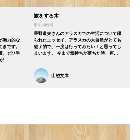
旅をする木
東京 神保町
星野道夫さんのアラスカでの生活について綴
が魅力的な
られたエッセイ。アラスカの大自然がとても
すてきです。
魅了的で、一度は行ってみたい！と思ってし
瀬。ぜひ手
まいます。 今まで気持ちが落ちた時、何…
が…
山想文庫