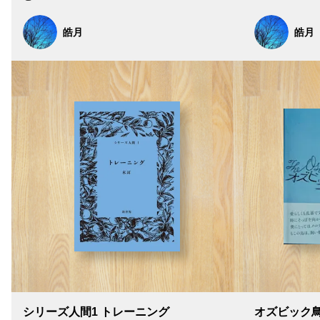
皓月
皓月
シリーズ人間1 トレーニング
オズビック