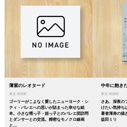
薄紫のレオタード
中年に飽き
東京 神保町
東京 神保町
ゴーリーがこよなく愛したニューヨーク・シ
さあ、深夜の
ティ・バレエへの思いが詰まった幸せな絵
けたい気持ち
本。小さな甥っ子・姪っ子とのバレエ団訪問
著者渾身の描き
とダンサーとの交流。精密なモノクロ線画
益田ミリ
と…