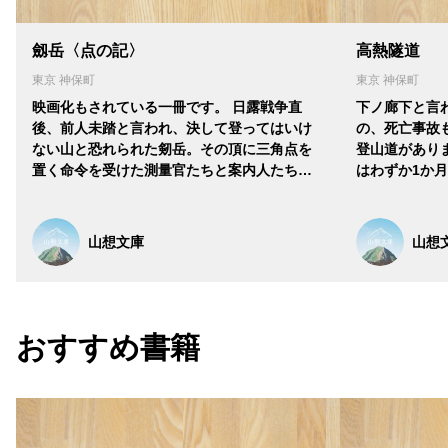
劔岳〈点の記〉
高熱隧道
東京 神保町
東京 神保町
映画化もされている一冊です。 日露戦争直
下ノ廊下と言
後、前人未踏と言われ、決して登ってはいけ
の、死亡事故
ない山と恐れられた剱岳。その頂に三角点を
登山道があり
置く命令を受けた測量官たちと案内人たち…
はわずか1か
山想文庫
山想
おすすめ書籍