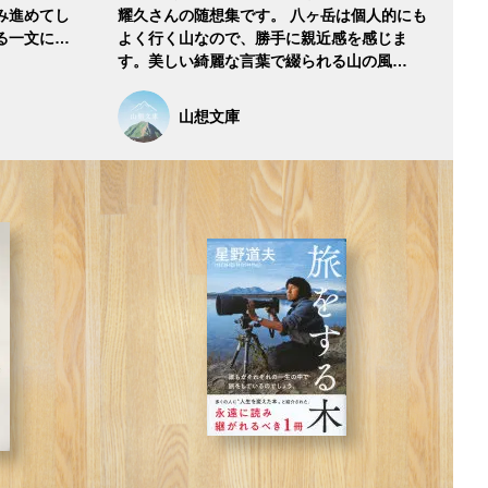
み進めてし
耀久さんの随想集です。 八ヶ岳は個人的にも
る一文に…
よく行く山なので、勝手に親近感を感じま
す。美しい綺麗な言葉で綴られる山の風…
山想文庫