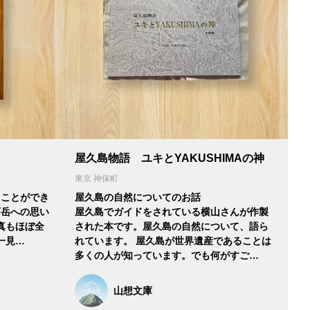
屋久島物語 ユキとYAKUSHIMAの神
東京 神保町
ることができ
屋久島の自然についてのお話
石岳への思い
屋久島でガイドをされている横山さんが作製
真もほぼ全
された本です。屋久島の自然について、語ら
一見…
れています。 屋久島が世界遺産であることは
多くの人が知っています。でも何がすご…
山想文庫