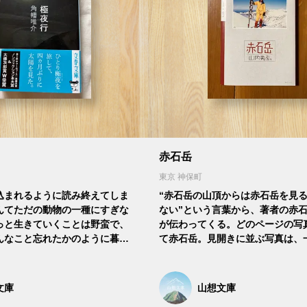
赤石岳
東京 神保町
込まれるように読み終えてしま
“赤石岳の山頂からは赤石岳を見
んてただの動物の一種にすぎな
ない”という言葉から、著者の赤
っと生きていくことは野蛮で、
が伝わってくる。どのページの写
んなこと忘れたかのように暮…
て赤石岳。見開きに並ぶ写真は、
文庫
山想文庫