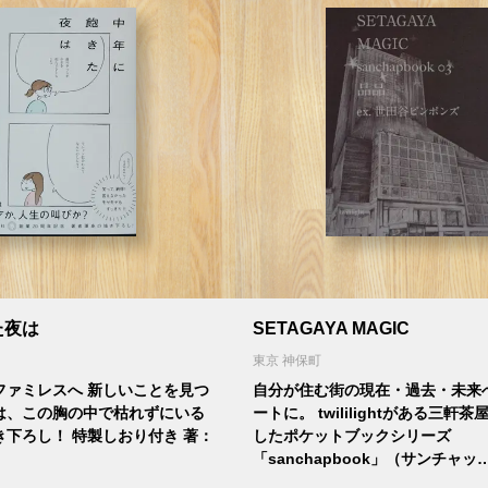
た夜は
SETAGAYA MAGIC
東京 神保町
ファミレスへ 新しいことを見つ
自分が住む街の現在・過去・未来
は、この胸の中で枯れずにいる
ートに。 twililightがある三軒
下ろし！ 特製しおり付き 著：
したポケットブックシリーズ
「sanchapbook」（サンチャッ