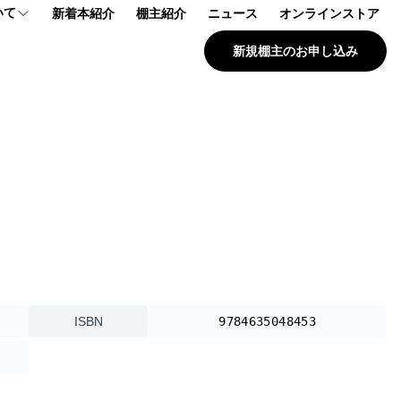
いて
新着本紹介
棚主紹介
ニュース
オンラインストア
新規棚主のお申し込み
プ
報
問
ISBN
9784635048453