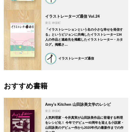
イラストレーターズ通信 Vol.24
東京 神保町
「イラストレーションという名の小さな幸せを発信す
る」というビジョンに共鳴したイラストレーター134
人の作品と連絡先を掲載したイラストレーター・カタ
ログ。掲載さ…
イラストレーターズ通信
おすすめ書籍
Amy's Kitchen 山田詠美文学のレシピ
東京 神保町
人気料理家・今井真実が山田詠美作品に登場する料理
をレシピ化！ 今年でデビュー40周年を迎える小説家・
山田詠美のデビュー作から2020年代の最新作までの作