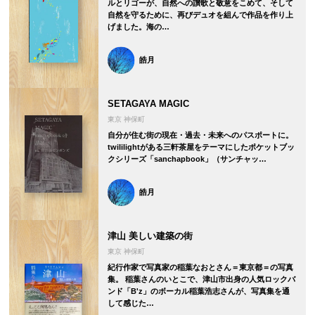
ルとリゴーが、自然への讃歌と敬意をこめて、そして
自然を守るために、再びデュオを組んで作品を作り上
げました。海の…
皓月
SETAGAYA MAGIC
東京 神保町
自分が住む街の現在・過去・未来へのパスポートに。
twililightがある三軒茶屋をテーマにしたポケットブッ
クシリーズ「sanchapbook」（サンチャッ…
皓月
津山 美しい建築の街
東京 神保町
紀行作家で写真家の稲葉なおとさん＝東京都＝の写真
集。 稲葉さんのいとこで、津山市出身の人気ロックバ
ンド「B'z」のボーカル稲葉浩志さんが、写真集を通
して感じた…