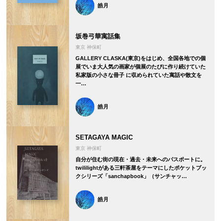
皓月
坂巻弓華寓話集
東京 神保町
GALLERY CLASKA(東京)をはじめ、全国各地での個
展でいま大人気の画家が個展のたびに作り続けていた
私家版の小さな冊子 に収められていた寓話や散文を
一…
皓月
SETAGAYA MAGIC
東京 神保町
自分が住む街の現在・過去・未来へのパスポートに。
twililightがある三軒茶屋をテーマにしたポケットブッ
クシリーズ「sanchapbook」（サンチャッ…
皓月