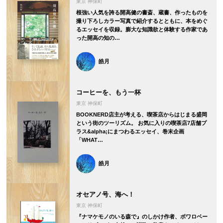
東京 神保町
根強い人気を誇る開高健の書斎、蔵書、作ったものを
撮り下ろしカラー写真で紹介するとともに、本をめぐ
るエッセイを収録。膨大な知識欲と体験する作家であ
った開高の知の…
皓月
コーヒーを、もう一杯
東京 神保町
BOOKNERD店主が考える、喫茶店からはじまる盛岡
という街のツーリズム。 お気に入りの喫茶店7店舗プ
ラス&alpha;にまつわるエッセイ、巻末企画
「WHAT…
皓月
オセアノ号、海へ！
東京 神保町
『ナマケモノのいる森で』のしかけ作者、ボワロベー