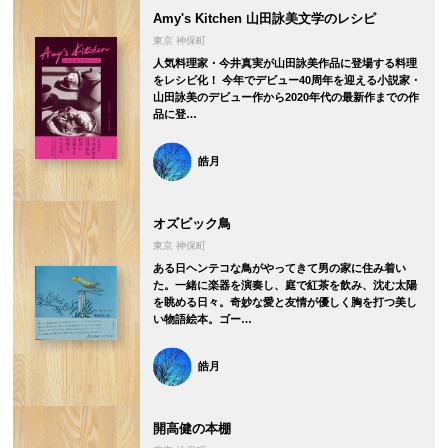
Amy's Kitchen 山田詠美文学のレシピ
東京 神保町
人気料理家・今井真実が山田詠美作品に登場する料理
をレシピ化！ 今年でデビュー40周年を迎える小説家・
山田詠美のデビュー作から2020年代の最新作までの作
品に登…
皓月
オズビック鳥
東京 神保町
ある日ヘンテコな鳥がやってきて男の家に住み着い
た。一緒に楽器を演奏し、庭で紅茶を飲み、沈む太陽
を眺める日々。奇妙な愛と友情が優しく胸を打つ美し
い物語絵本。ゴー…
皓月
開高健の本棚