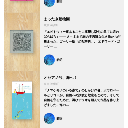
皓月
まったき動物園
東京 神保町
「エピトウィー事あるごとに痙攣し挙句の果てに哀れ
ばらばら」―― Ａ～Ｚまで26の不思議な生き物たちが
集まった、ゴーリー版「幻獣事典」。 エドワード・ゴ
ーリー …
皓月
オセアノ号、海へ！
東京 神保町
『ナマケモノのいる森で』のしかけ作者、ボワロベー
ルとリゴーが、自然への讃歌と敬意をこめて、そして
自然を守るために、再びデュオを組んで作品を作り上
げました。海の…
皓月