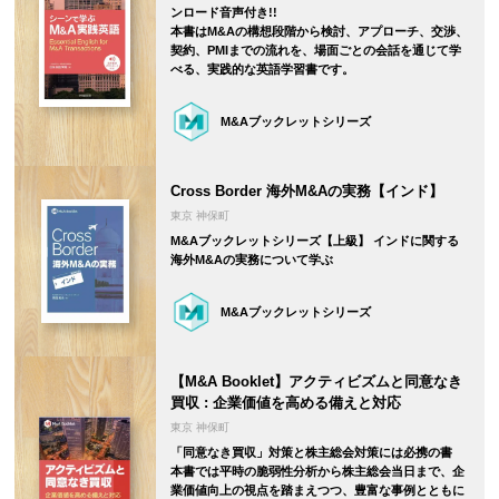
ンロード音声付き!!
本書はM&Aの構想段階から検討、アプローチ、交渉、
契約、PMIまでの流れを、場面ごとの会話を通じて学
べる、実践的な英語学習書です。
M&Aブックレットシリーズ
Cross Border 海外M&Aの実務【インド】
東京 神保町
M&Aブックレットシリーズ【上級】 インドに関する
海外M&Aの実務について学ぶ
M&Aブックレットシリーズ
【M&A Booklet】アクティビズムと同意なき
買収 : 企業価値を高める備えと対応
東京 神保町
「同意なき買収」対策と株主総会対策には必携の書
本書では平時の脆弱性分析から株主総会当日まで、企
業価値向上の視点を踏まえつつ、豊富な事例とともに