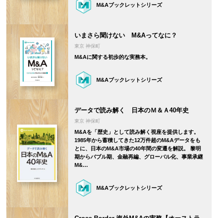
M&Aブックレットシリーズ
いまさら聞けない M&Aってなに？
東京 神保町
M&Aに関する初歩的な実務本。
M&Aブックレットシリーズ
データで読み解く 日本のＭ＆Ａ40年史
東京 神保町
M&Aを「歴史」として読み解く視座を提供します。
1985年から蓄積してきた12万件超のM&Aデータをも
とに、日本のM&A市場の40年間の変遷を解説。 黎明
期からバブル期、金融再編、グローバル化、事業承継
M&…
M&Aブックレットシリーズ