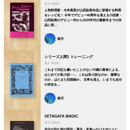
東京 神保町
人気料理家・今井真実が山田詠美作品に登場する料理
をレシピ化！ 今年でデビュー40周年を迎える小説家・
山田詠美のデビュー作から2020年代の最新作までの作
品に登…
皓月
シリーズ人間1 トレーニング
東京 神保町
これまで日記も書いたことのない70歳の著者による、
はじめての私小説──。 これは私小説なのか、随筆な
のか、はたまた回想録か。 古希を迎え、いまでも自分
の存在を…
皓月
SETAGAYA MAGIC
東京 神保町
自分が住む街の現在・過去・未来へのパスポートに。