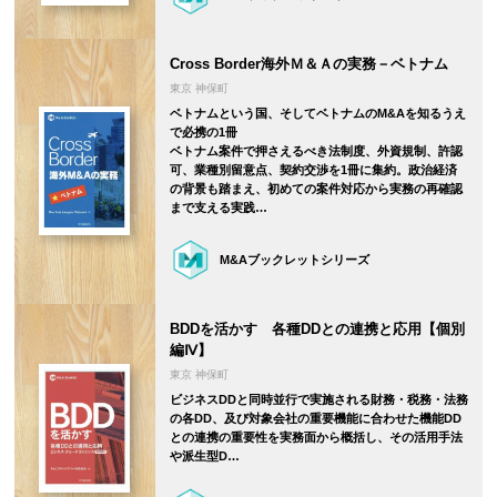
Cross Border海外Ｍ＆Ａの実務－ベトナム
東京 神保町
ベトナムという国、そしてベトナムのM&Aを知るうえ
で必携の1冊
ベトナム案件で押さえるべき法制度、外資規制、許認
可、業種別留意点、契約交渉を1冊に集約。政治経済
の背景も踏まえ、初めての案件対応から実務の再確認
まで支える実践…
M&Aブックレットシリーズ
BDDを活かす 各種DDとの連携と応用【個別
編Ⅳ】
東京 神保町
ビジネスDDと同時並行で実施される財務・税務・法務
の各DD、及び対象会社の重要機能に合わせた機能DD
との連携の重要性を実務面から概括し、その活用手法
や派生型D…