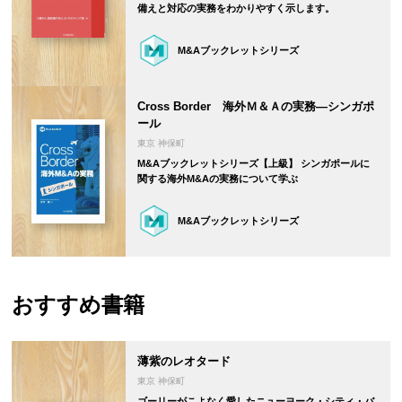
備えと対応の実務をわかりやすく示します。
M&Aブックレットシリーズ
Cross Border 海外Ｍ＆Ａの実務―シンガポ
ール
東京 神保町
M&Aブックレットシリーズ【上級】 シンガポールに
関する海外M&Aの実務について学ぶ
M&Aブックレットシリーズ
おすすめ書籍
薄紫のレオタード
東京 神保町
ゴーリーがこよなく愛したニューヨーク・シティ・バ