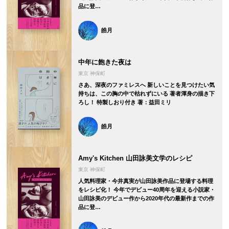
品に登…
皓月
中年に飽きた夜は
東京 神保町
さあ、深夜のファミレスへ 新しいことを見つけたい気
持ちは、この胸の中で枯れずにいる 著者渾身の描き下
ろし！ 特製しおり付き 著：益田ミリ
皓月
Amy's Kitchen 山田詠美文学のレシピ
東京 神保町
人気料理家・今井真実が山田詠美作品に登場する料理
をレシピ化！ 今年でデビュー40周年を迎える小説家・
山田詠美のデビュー作から2020年代の最新作までの作
品に登…