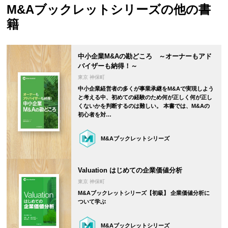
M&Aブックレットシリーズ
の他の書
籍
中小企業M&Aの勘どころ ～オーナーもアド
バイザーも納得！～
東京 神保町
中小企業経営者の多くが事業承継をM&Aで実現しよう
と考える中、初めての経験のため何が正しく何が正し
くないかを判断するのは難しい。 本書では、M&Aの
初心者を対…
M&Aブックレットシリーズ
Valuation はじめての企業価値分析
東京 神保町
M&Aブックレットシリーズ【初級】 企業価値分析に
ついて学ぶ
M&Aブックレットシリーズ