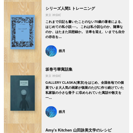
シリーズ人間1 トレーニング
東京 神保町
これまで日記も書いたことのない70歳の著者による、
はじめての私小説──。 これは私小説なのか、随筆な
のか、はたまた回想録か。 古希を迎え、いまでも自分
の存在を…
皓月
坂巻弓華寓話集
東京 神保町
GALLERY CLASKA(東京)をはじめ、全国各地での個
展でいま大人気の画家が個展のたびに作り続けていた
私家版の小さな冊子 に収められていた寓話や散文を
一…
皓月
Amy's Kitchen 山田詠美文学のレシピ