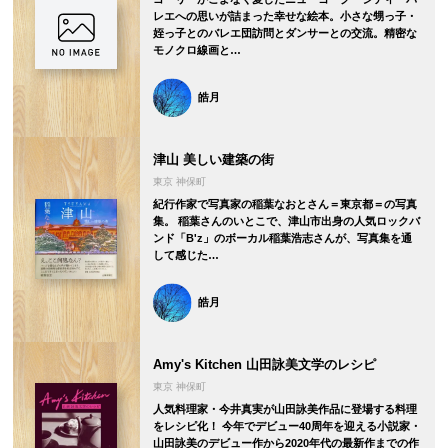
レエへの思いが詰まった幸せな絵本。小さな甥っ子・
姪っ子とのバレエ団訪問とダンサーとの交流。精密な
モノクロ線画と…
皓月
津山 美しい建築の街
東京 神保町
紀行作家で写真家の稲葉なおとさん＝東京都＝の写真
集。 稲葉さんのいとこで、津山市出身の人気ロックバ
ンド「B'z」のボーカル稲葉浩志さんが、写真集を通
して感じた…
皓月
Amy's Kitchen 山田詠美文学のレシピ
東京 神保町
人気料理家・今井真実が山田詠美作品に登場する料理
をレシピ化！ 今年でデビュー40周年を迎える小説家・
山田詠美のデビュー作から2020年代の最新作までの作