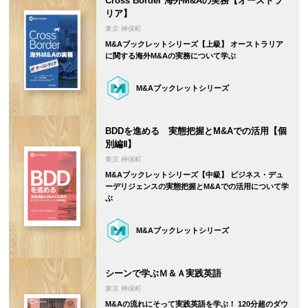
Cross Border 海外M&Aの実務【オーストラ
リア】
東京 神保町
M&Aブックレットシリーズ【上級】 オーストラリア
に関する海外M&Aの実務について学ぶ
M&Aブックレットシリーズ
BDDを進める 実態把握とM&Aでの活用【個
別編Ⅱ】
東京 神保町
M&Aブックレットシリーズ【中級】 ビジネス・デュ
ーデリジェンスの実態把握とM&Aでの活用について学
ぶ
M&Aブックレットシリーズ
シーンで学ぶＭ＆Ａ実践英語
東京 神保町
M&Aの流れにそって実践英語を学ぶ！ 120分超のダウ