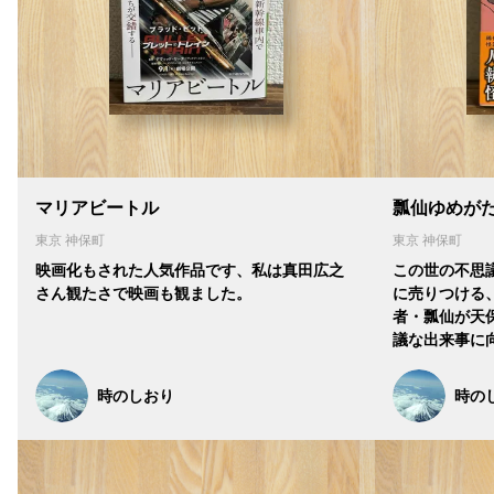
マリアビートル
瓢仙ゆめが
東京 神保町
東京 神保町
映画化もされた人気作品です、私は真田広之
この世の不思
さん観たさで映画も観ました。
に売りつける
者・瓢仙が天
議な出来事に
時のしおり
時の