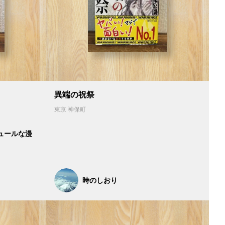
異端の祝祭
東京 神保町
ュールな漫
時のしおり