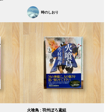
時のしおり
火喰鳥 : 羽州ぼろ鳶組