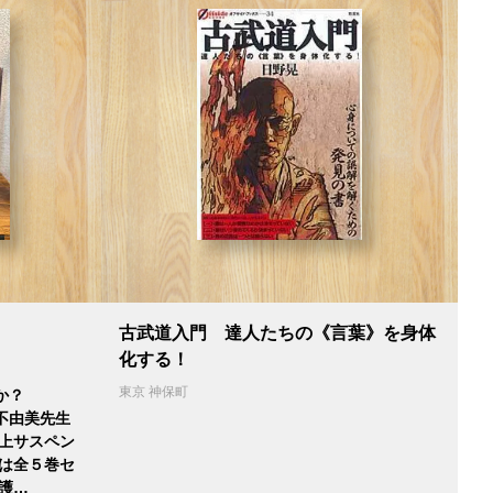
古武道入門 達人たちの《言葉》を身体
化する！
東京 神保町
か？
不由美先生
極上サスペン
らは全５巻セ
護…