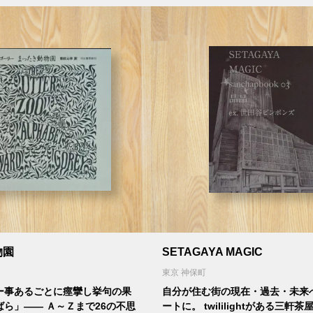
物園
SETAGAYA MAGIC
東京 神保町
ー事あるごとに痙攣し挙句の果
自分が住む街の現在・過去・未来
ら」―― Ａ～Ｚまで26の不思
ートに。 twililightがある三軒