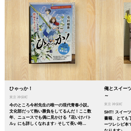
ひゃっか！
俺とスイー
～
東京 神保町
東京 神保町
今のところ今村先生の唯一の現代青春小説。
文化部だって熱い勝負をしてるんだ！ここ数
SHT! スイー
年、ニュースでも偶に見かける『花いけバト
書籍、とても
ル』にも詳しくなれます♪ そして長い時…
ーツレシピ本
なります♪