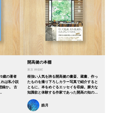
開高健の本棚
東京 神保町
0歳の著者
根強い人気を誇る開高健の書斎、蔵書、作っ
これは私小説
たものを撮り下ろしカラー写真で紹介すると
想録か。 古
ともに、本をめぐるエッセイを収録。膨大な
…
知識欲と体験する作家であった開高の知の…
皓月