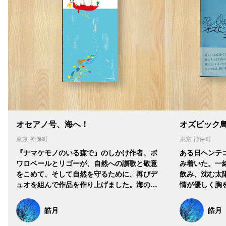
オセアノ号、海へ！
オズビック
東京 神保町
東京 神保町
『ナマケモノのいる森で』のしかけ作者、ボ
ある日ヘンテ
ワロベールとリゴーが、自然への讃歌と敬意
み着いた。一
をこめて、そして自然を守るために、再びデ
飲み、沈む太
ュオを組んで作品を作り上げました。海の…
情が優しく胸
皓月
皓月