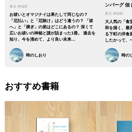
ンバーグ 佃
東京 神保町
東京 神保町
お祓いとオマジナイは果たして同じなの？
「厄払い」と「厄除け」はどう違うの？ 「祓
大人気の「食
へ」と「禊ぎ」の差はどこにあるの？ 深くて
和を描く、最
広いお祓いの神秘と謎が詰まった1冊。 過去を
る下町の洋食
知り、今を清めて、より良い未来…
したかって、
時のしおり
時の
おすすめ書籍