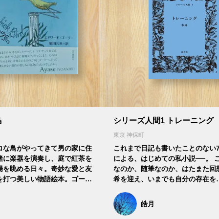
鳥
シリーズ人間1 トレーニング
東京 神保町
コな鳥がやってきて男の家に住
これまで日記も書いたことのない7
緒に楽器を演奏し、庭で紅茶を
による、はじめての私小説──。 
陽を眺める日々。奇妙な愛と友
なのか、随筆なのか、はたまた回
を打つ美しい物語絵本。ゴー…
希を迎え、いまでも自分の存在を
皓月