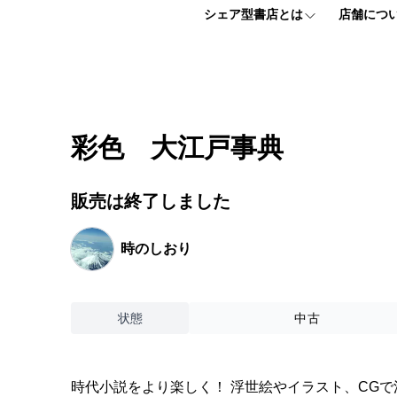
シェア型書店とは
店舗につ
シェア型書店とは
フロアマッ
個人プラン
アクセス情
彩色 大江戸事典
法人プラン
よくある質
販売は終了しました
お申し込みはこちら
時のしおり
【ほんまる入会説明会】 お申込みフォーム
状態
中古
時代小説をより楽しく！ 浮世絵やイラスト、CG