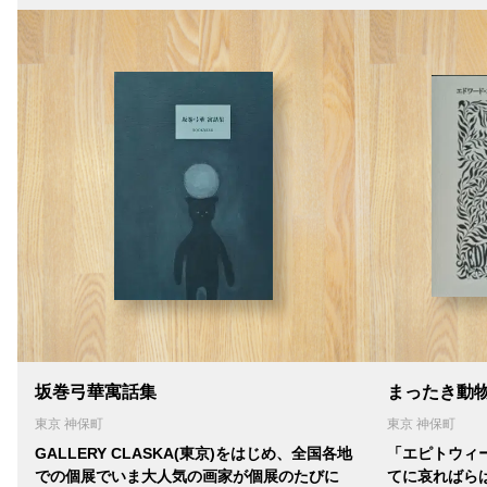
坂巻弓華寓話集
まったき動
東京 神保町
東京 神保町
GALLERY CLASKA(東京)をはじめ、全国各地
「エピトウィ
での個展でいま大人気の画家が個展のたびに
てに哀ればらば