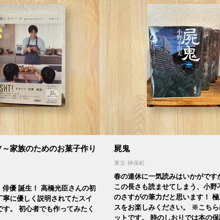
ツ～家族のためのお菓子作り
屍鬼
東京 神保町
春の連休に一気読みはいかがです
この長さも読ませてしまう、小野
ツ 俳優 誕生！ 高橋光臣さんの初
のさすがの筆力だと思います！ 
丁寧に優しく説明されてたスイ
スをお楽しみください。 ※こち
です。 初心者でも作ってみたく
ットです。 時のしおりでは本の保