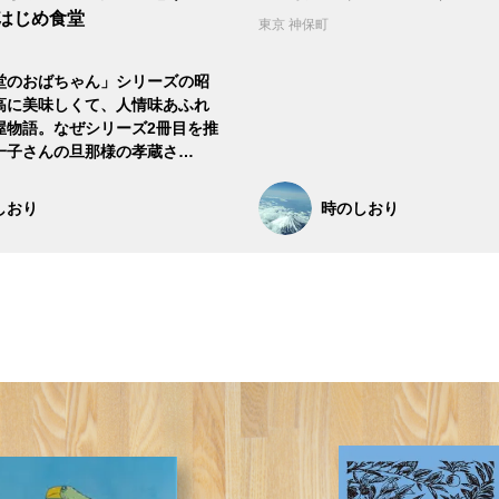
 はじめ食堂
東京 神保町
堂のおばちゃん」シリーズの昭
高に美味しくて、人情味あふれ
屋物語。なぜシリーズ2冊目を推
一子さんの旦那様の孝蔵さ…
しおり
時のしおり