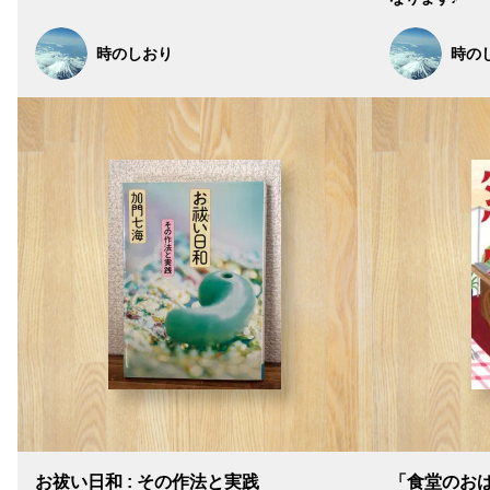
時のしおり
時の
お祓い日和 : その作法と実践
「食堂のお