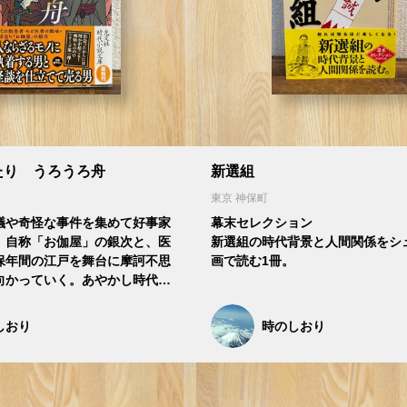
たり うろうろ舟
新選組
東京 神保町
議や奇怪な事件を集めて好事家
幕末セレクション
、自称「お伽屋」の銀次と、医
新選組の時代背景と人間関係をシ
保年間の江戸を舞台に摩訶不思
画で読む1冊。
向かっていく。あやかし時代…
しおり
時のしおり