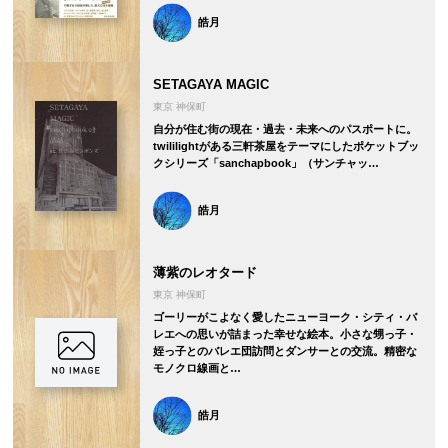
皓月
SETAGAYA MAGIC
東京 神保町
自分が住む街の現在・過去・未来へのパスポートに。
twililightがある三軒茶屋をテーマにしたポケットブッ
クシリーズ「sanchapbook」（サンチャッ…
皓月
薄紫のレオタード
東京 神保町
ゴーリーがこよなく愛したニューヨーク・シティ・バ
レエへの思いが詰まった幸せな絵本。小さな甥っ子・
姪っ子とのバレエ団訪問とダンサーとの交流。精密な
モノクロ線画と…
皓月