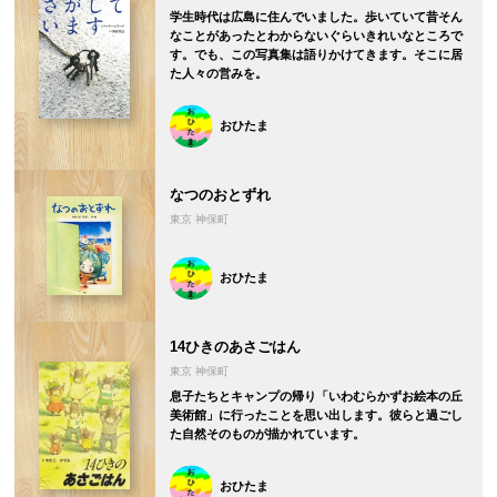
学生時代は広島に住んでいました。歩いていて昔そん
なことがあったとわからないぐらいきれいなところで
す。でも、この写真集は語りかけてきます。そこに居
た人々の営みを。
おひたま
なつのおとずれ
東京 神保町
おひたま
14ひきのあさごはん
東京 神保町
息子たちとキャンプの帰り「いわむらかずお絵本の丘
美術館」に行ったことを思い出します。彼らと過ごし
た自然そのものが描かれています。
おひたま