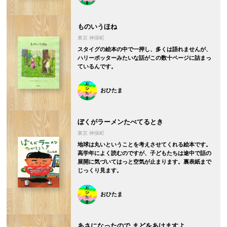
ものいうほね
東京 神保町
スタイグの絵本の中で一押し、多くは語れませんが、
ハリーポッターみたいな話がこの数十ページに詰まっ
ているんです。
おひたま
ぼくがラーメンたべてるとき
東京 神保町
地球は丸いということを考えさせてくれる絵本です。
高学年によく読むのですが、子どもたちは途中で話の
展開に気づいてはっと空気が止まります。裏表紙まで
じっくり見ます。
おひたま
あさになったので まどをあけますよ