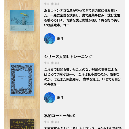
東京 神保町
ある日ヘンテコな鳥がやってきて男の家に住み着い
た。一緒に楽器を演奏し、庭で紅茶を飲み、沈む太陽
を眺める日々。奇妙な愛と友情が優しく胸を打つ美し
い物語絵本。ゴー…
皓月
シリーズ人間1 トレーニング
東京 神保町
これまで日記も書いたことのない70歳の著者による、
はじめての私小説──。 これは私小説なのか、随筆な
のか、はたまた回想録か。 古希を迎え、いまでも自分
の存在を…
皓月
私的コーヒーAtoZ
東京 神保町
木村衣有子さんによるリトルプレス。AからZまでの26