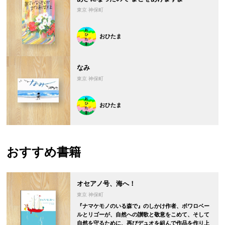
東京 神保町
おひたま
なみ
東京 神保町
おひたま
おすすめ書籍
オセアノ号、海へ！
東京 神保町
『ナマケモノのいる森で』のしかけ作者、ボワロベー
ルとリゴーが、自然への讃歌と敬意をこめて、そして
自然を守るために、再びデュオを組んで作品を作り上