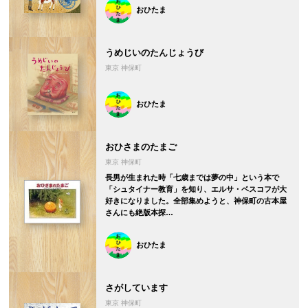
おひたま
うめじいのたんじょうび
東京 神保町
おひたま
おひさまのたまご
東京 神保町
長男が生まれた時「七歳までは夢の中」という本で
「シュタイナー教育」を知り、エルサ・ベスコフが大
好きになりました。全部集めようと、神保町の古本屋
さんにも絶版本探…
おひたま
さがしています
東京 神保町