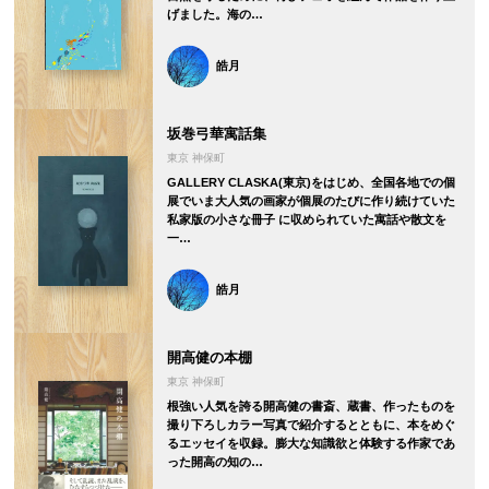
げました。海の…
皓月
坂巻弓華寓話集
東京 神保町
GALLERY CLASKA(東京)をはじめ、全国各地での個
展でいま大人気の画家が個展のたびに作り続けていた
私家版の小さな冊子 に収められていた寓話や散文を
一…
皓月
開高健の本棚
東京 神保町
根強い人気を誇る開高健の書斎、蔵書、作ったものを
撮り下ろしカラー写真で紹介するとともに、本をめぐ
るエッセイを収録。膨大な知識欲と体験する作家であ
った開高の知の…