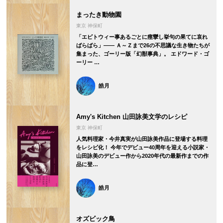
まったき動物園
東京 神保町
「エピトウィー事あるごとに痙攣し挙句の果てに哀れ
ばらばら」―― Ａ～Ｚまで26の不思議な生き物たちが
集まった、ゴーリー版「幻獣事典」。 エドワード・ゴ
ーリー …
皓月
Amy's Kitchen 山田詠美文学のレシピ
東京 神保町
人気料理家・今井真実が山田詠美作品に登場する料理
をレシピ化！ 今年でデビュー40周年を迎える小説家・
山田詠美のデビュー作から2020年代の最新作までの作
品に登…
皓月
オズビック鳥