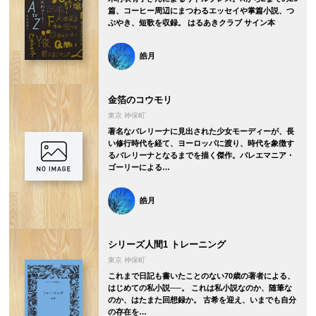
篇、コーヒー周辺にまつわるエッセイや掌篇小説、つ
ぶやき、短歌を収録。 はるあきクラブ サイン本
皓月
金箔のコウモリ
東京 神保町
著名なバレリーナに見出された少女モーディーが、長
い修行時代を経て、ヨーロッパに渡り、時代を象徴す
るバレリーナとなるまでを描く傑作。バレエマニア・
ゴーリーによる…
皓月
シリーズ人間1 トレーニング
東京 神保町
これまで日記も書いたことのない70歳の著者による、
はじめての私小説──。 これは私小説なのか、随筆な
のか、はたまた回想録か。 古希を迎え、いまでも自分
の存在を…