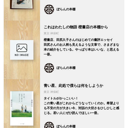
ぽらんの本棚
これはわたしの物語 橙書店の本棚から
東京 神保町
橙書店、田尻久子さんのはじめての書評エッセイ
田尻さんのお人柄も見えるような文章で、さまざまな
本の紹介をしている。やっぱり本はいいな、と思える
一冊。
ぽらんの本棚
青い星、此処で僕らは何をしようか
東京 神保町
タイトルがかっこいい！
この青い星がこれからどうなっていくのか。希望より
も不安の方が大きい今、対話の大切さをひしひしと感
じる。若い人にぜひ読んでほしい一冊。
ぽらんの本棚