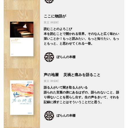
ここに物語が
東京 神保町
読むことのよろこび
本を読むことで開かれる世界。そのなんと広く味わい
深いことか！もっと読みたい、もっと知りたい、もっ
ともっと、と思わせてくれる一冊。
ぽらんの本棚
声の地層 災禍と痛みを語ること
東京 神保町
語る人がいて聞き取る人がいる
語られた言葉の傍にあるはずの、語られないこと、語
り得ないことを照らし出す。生の声をきいて、それを
記録に残すことはそういうことだと思う。
ぽらんの本棚