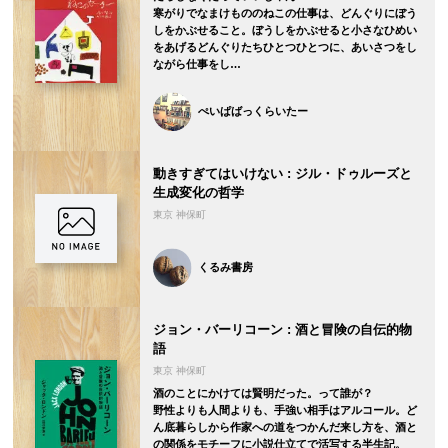
寒がりでなまけもののねこの仕事は、どんぐりにぼう
しをかぶせること。ぼうしをかぶせると小さなひめい
をあげるどんぐりたちひとつひとつに、あいさつをし
ながら仕事をし…
ぺいぱばっくらいたー
動きすぎてはいけない : ジル・ドゥルーズと
生成変化の哲学
東京 神保町
くるみ書房
ジョン・バーリコーン : 酒と冒険の自伝的物
語
東京 神保町
酒のことにかけては賢明だった。って誰が？
野性よりも人間よりも、手強い相手はアルコール。ど
ん底暮らしから作家への道をつかんだ来し方を、酒と
の関係をモチーフに小説仕立てで活写する半生記。