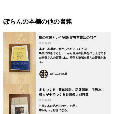
ぽらんの本棚
の他の書籍
町の本屋という物語 定有堂書店の43年
東京 神保町
本は、本屋はこれからもだいじょうぶ
鳥取に根を下ろし、一から自分の仕事を作り上げてき
た奈良さんの言葉には、時代と地域を超えた普遍があ
る。
ぽらんの本棚
本をつくる : 書体設計、活版印刷、手製本 :
職人が手でつくる谷川俊太郎詩集
東京 神保町
一冊の本に込められたこの熱！
本がもっと好きになる。