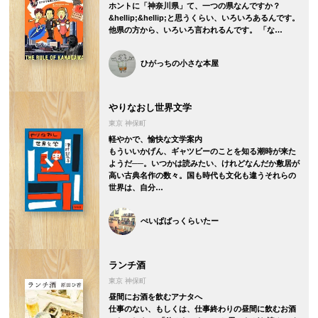
ホントに「神奈川県」て、一つの県なんですか？
&hellip;&hellip;と思うくらい、いろいろあるんです。
他県の方から、いろいろ言われるんです。 「な…
ひがっちの小さな本屋
やりなおし世界文学
東京 神保町
軽やかで、愉快な文学案内
もういいかげん、ギャツビーのことを知る潮時が来た
ようだ──。いつかは読みたい、けれどなんだか敷居が
高い古典名作の数々。国も時代も文化も違うそれらの
世界は、自分…
ぺいぱばっくらいたー
ランチ酒
東京 神保町
昼間にお酒を飲むアナタへ
仕事のない、もしくは、仕事終わりの昼間に飲むお酒