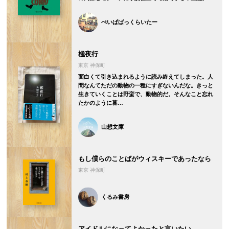
ぺいぱばっくらいたー
極夜行
東京 神保町
面白くて引き込まれるように読み終えてしまった。人
間なんてただの動物の一種にすぎないんだな。きっと
生きていくことは野蛮で、動物的だ。そんなこと忘れ
たかのように暮…
山想文庫
もし僕らのことばがウィスキーであったなら
東京 神保町
くるみ書房
アイドルになってよかったと言いたい