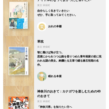
東京 神保町
自分らしく生きていきたい
ぜひ、手に取ってみてください。
おれの本棚
草枕
東京 神保町
智に働けば角が立つ。
思索にかられつつ山路を登りつめた青年画家の前に現
われる謎の美女。絢爛たる文章で綴る漱石初期の名
作。
眠れる本屋
神奈川のおきて : カナガワを楽しむための49
のおきて
東京 神保町
「神奈川県」を知りたい方へ