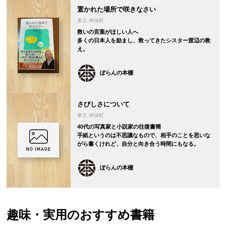
置かれた場所で咲きなさい
東京 神保町
救いの言葉がほしい人へ
多くの日本人を励まし、救ってきたシスター渡辺の教
え。
ぽらんの本棚
さびしさについて
東京 神保町
40代の写真家と小説家の往復書簡
手紙というのは不思議なもので、相手のことを思いな
がら書くけれど、自分と向き合う時間にもなる。
ぽらんの本棚
趣味・実用の
おすすめ書籍