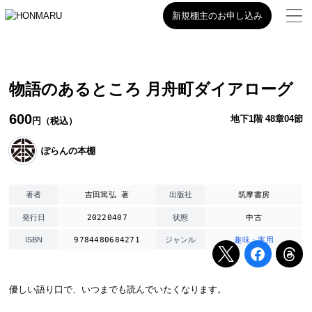
新規棚主のお申し込み
物語のあるところ 月舟町ダイアローグ
600
地下1階 48章04節
円（税込）
ぽらんの本棚
吉田篤弘 著
筑摩書房
著者
出版社
20220407
中古
発行日
状態
9784480684271
趣味・実用
ISBN
ジャンル
優しい語り口で、いつまでも読んでいたくなります。