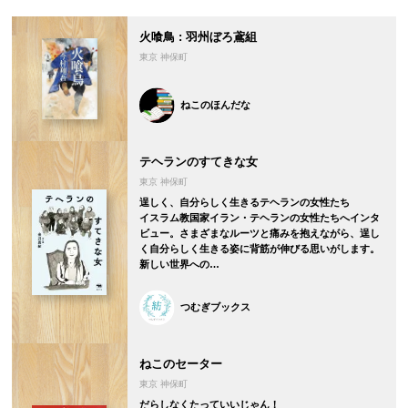
火喰鳥 : 羽州ぼろ鳶組
東京 神保町
ねこのほんだな
テヘランのすてきな女
東京 神保町
逞しく、自分らしく生きるテヘランの女性たち
イスラム教国家イラン・テヘランの女性たちへインタ
ビュー。さまざまなルーツと痛みを抱えながら、逞し
く自分らしく生きる姿に背筋が伸びる思いがします。
新しい世界への…
つむぎブックス
ねこのセーター
東京 神保町
だらしなくたっていいじゃん！