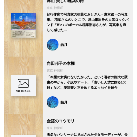
津山 美しい建築の街
東京 神保町
紀行作家で写真家の稲葉なおとさん＝東京都＝の写真
集。 稲葉さんのいとこで、津山市出身の人気ロックバ
ンド「B'z」のボーカル稲葉浩志さんが、写真集を通
して感じた…
皓月
向田邦子の本棚
東京 神保町
「本屋の女房になりたかった」という著者の膨大な蔵
書の中から、小説やアート、「食いしん坊に贈る100
冊」など、愛読書と本をめぐるエッセイを紹介
皓月
金箔のコウモリ
東京 神保町
著名なバレリーナに見出された少女モーディーが、長