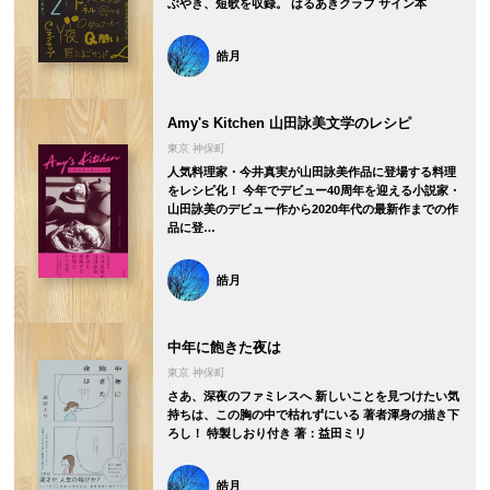
ぶやき、短歌を収録。 はるあきクラブ サイン本
皓月
Amy's Kitchen 山田詠美文学のレシピ
東京 神保町
人気料理家・今井真実が山田詠美作品に登場する料理
をレシピ化！ 今年でデビュー40周年を迎える小説家・
山田詠美のデビュー作から2020年代の最新作までの作
品に登…
皓月
中年に飽きた夜は
東京 神保町
さあ、深夜のファミレスへ 新しいことを見つけたい気
持ちは、この胸の中で枯れずにいる 著者渾身の描き下
ろし！ 特製しおり付き 著：益田ミリ
皓月