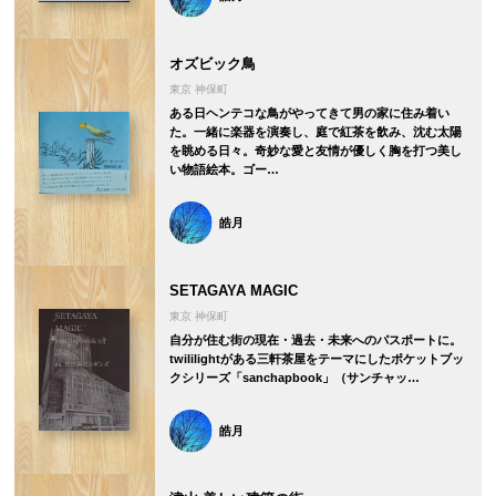
オズビック鳥
東京 神保町
ある日ヘンテコな鳥がやってきて男の家に住み着い
た。一緒に楽器を演奏し、庭で紅茶を飲み、沈む太陽
を眺める日々。奇妙な愛と友情が優しく胸を打つ美し
い物語絵本。ゴー…
皓月
SETAGAYA MAGIC
東京 神保町
自分が住む街の現在・過去・未来へのパスポートに。
twililightがある三軒茶屋をテーマにしたポケットブッ
クシリーズ「sanchapbook」（サンチャッ…
皓月