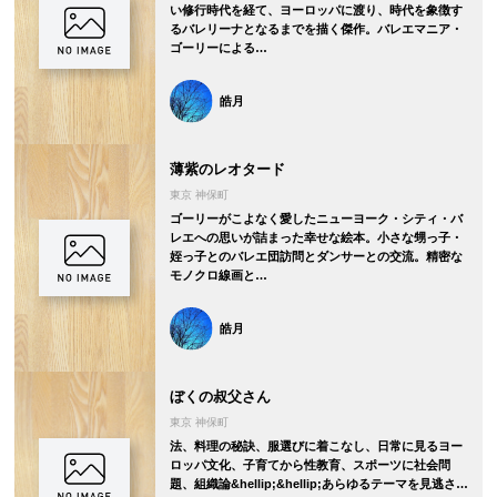
い修行時代を経て、ヨーロッパに渡り、時代を象徴す
るバレリーナとなるまでを描く傑作。バレエマニア・
ゴーリーによる…
皓月
薄紫のレオタード
東京 神保町
ゴーリーがこよなく愛したニューヨーク・シティ・バ
レエへの思いが詰まった幸せな絵本。小さな甥っ子・
姪っ子とのバレエ団訪問とダンサーとの交流。精密な
モノクロ線画と…
皓月
ぼくの叔父さん
東京 神保町
法、料理の秘訣、服選びに着こなし、日常に見るヨー
ロッパ文化、子育てから性教育、スポーツに社会問
題、組織論&hellip;&hellip;あらゆるテーマを見逃さ…