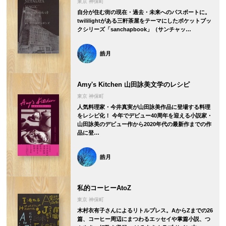
東京 神保町
自分が住む街の現在・過去・未来へのパスポートに。
twililightがある三軒茶屋をテーマにしたポケットブッ
クシリーズ「sanchapbook」（サンチャッ…
皓月
Amy's Kitchen 山田詠美文学のレシピ
東京 神保町
人気料理家・今井真実が山田詠美作品に登場する料理
をレシピ化！ 今年でデビュー40周年を迎える小説家・
山田詠美のデビュー作から2020年代の最新作までの作
品に登…
皓月
私的コーヒーAtoZ
東京 神保町
木村衣有子さんによるリトルプレス。AからZまでの26
篇、コーヒー周辺にまつわるエッセイや掌篇小説、つ