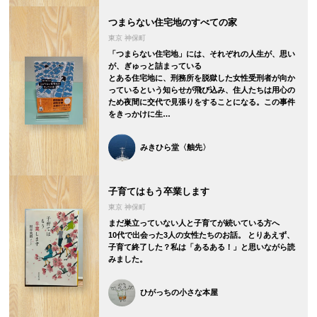
つまらない住宅地のすべての家
東京 神保町
「つまらない住宅地」には、それぞれの人生が、思い
が、ぎゅっと詰まっている
とある住宅地に、刑務所を脱獄した女性受刑者が向か
っているという知らせが飛び込み、住人たちは用心の
ため夜間に交代で見張りをすることになる。この事件
をきっかけに生…
みきひら堂〈舳先〉
子育てはもう卒業します
東京 神保町
まだ巣立っていない人と子育てが続いている方へ
10代で出会った3人の女性たちのお話。 とりあえず、
子育て終了した？私は「あるある！」と思いながら読
みました。
ひがっちの小さな本屋