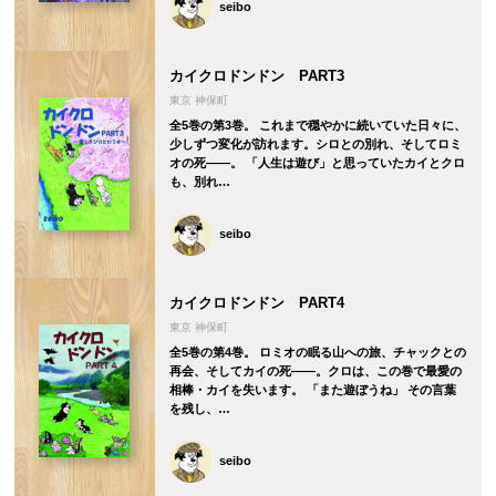
seibo
カイクロドンドン PART3
東京 神保町
全5巻の第3巻。 これまで穏やかに続いていた日々に、
少しずつ変化が訪れます。シロとの別れ、そしてロミ
オの死――。 「人生は遊び」と思っていたカイとクロ
も、別れ…
seibo
カイクロドンドン PART4
東京 神保町
全5巻の第4巻。 ロミオの眠る山への旅、チャックとの
再会、そしてカイの死――。クロは、この巻で最愛の
相棒・カイを失います。 「また遊ぼうね」 その言葉
を残し、…
seibo