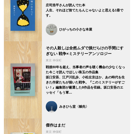
庄司浩平さんが読んでた本
人生、それほど捨てたもんじゃないよと思える1冊で
す。
ひがっちの小さな本屋
その人殺しは全然ムダで損だらけの手間にす
ぎない 戦争×ミステリーアンソロジー
東京 神保町
戦後80年を超え、当事者の声を聴く機会の少なくなっ
た今こそ読んでほしい珠玉の作品集
坂口安吾、江戸川乱歩、小松左京ほか、あの時代を生
きた作家たちが描いた戦争。『このミステリーがすご
い！』編集部が厳選した8作品を収録。坂口安吾のエ
ッセイ「もう軍…
みきひら堂〈舳先〉
傑作はまだ
東京 神保町