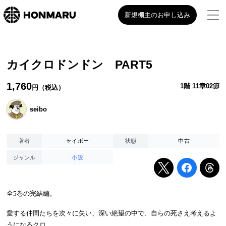
新規棚主のお申し込み
カイクロドンドン PART5
1,760
1階 11章02節
円（税込）
seibo
セイボー
中古
著者
状態
小説
ジャンル
全
5
巻の完結編。
愛する仲間たちを次々に失い、深い絶望の中で、自らの死さえ考えるよ
うになるクロ。