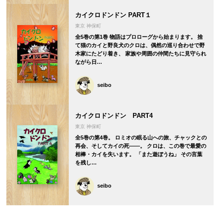
カイクロドンドン PART１
東京 神保町
全5巻の第1巻 物語はプロローグから始まります。 捨
て猫のカイと野良犬のクロは、偶然の巡り合わせで野
木家にたどり着き、 家族や周囲の仲間たちに見守られ
ながら日…
seibo
カイクロドンドン PART4
東京 神保町
全5巻の第4巻。 ロミオの眠る山への旅、チャックとの
再会、そしてカイの死――。 クロは、この巻で最愛の
相棒・カイを失います。 「また遊ぼうね」 その言葉
を残し…
seibo