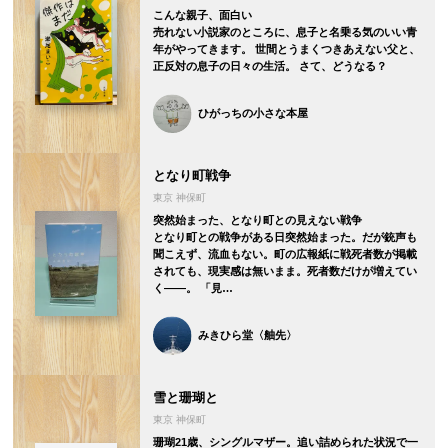
こんな親子、面白い
売れない小説家のところに、息子と名乗る気のいい青
年がやってきます。 世間とうまくつきあえない父と、
正反対の息子の日々の生活。 さて、どうなる？
ひがっちの小さな本屋
となり町戦争
東京 神保町
突然始まった、となり町との見えない戦争
となり町との戦争がある日突然始まった。だが銃声も
聞こえず、流血もない。町の広報紙に戦死者数が掲載
されても、現実感は無いまま。死者数だけが増えてい
く――。 「見…
みきひら堂〈舳先〉
雪と珊瑚と
東京 神保町
珊瑚21歳、シングルマザー。追い詰められた状況で一