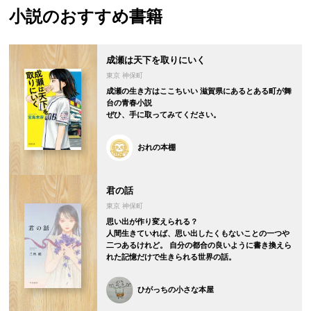
小説の
おすすめ書籍
成瀬は天下を取りにいく
東京 神保町
成瀬の生き方はここちいい 滋賀県にあるとある町が舞
台の青春小説
ぜひ、手に取ってみてください。
おれの本棚
君の話
東京 神保町
思い出が作り変えられる？
人間生きていれば、思い出したくもないことの一つや
二つあるけれど。 自分の都合の良いように書き換えら
れた記憶だけで生きられる世界の話。
ひがっちの小さな本屋