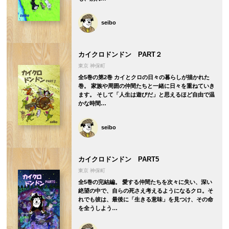
seibo
カイクロドンドン PART２
東京 神保町
全5巻の第2巻 カイとクロの日々の暮らしが描かれた
巻。 家族や周囲の仲間たちと一緒に日々を重ねていき
ます。 そして「人生は遊びだ」と思えるほど自由で温
かな時間…
seibo
カイクロドンドン PART5
東京 神保町
全5巻の完結編。 愛する仲間たちを次々に失い、深い
絶望の中で、自らの死さえ考えるようになるクロ。そ
れでも彼は、最後に「生きる意味」を見つけ、その命
を全うしよう…