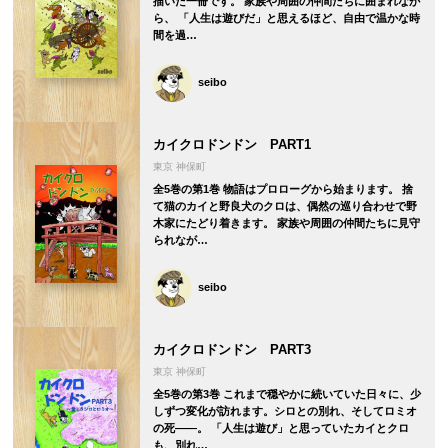
描いた一冊です。 家族や周囲の仲間たちに囲まれなが
ら、 「人生は遊びだ」と思えるほど、自由で温かな時
間を過…
seibo
カイクロドンドン PART1
東京 神保町
全5巻の第1巻 物語はプロローグから始まります。 捨
て猫のカイと野良犬のクロは、偶然の巡り合わせで野
木家にたどり着きます。 家族や周囲の仲間たちに見守
られなが…
seibo
カイクロドンドン PART3
東京 神保町
全5巻の第3巻 これまで穏やかに続いていた日々に、少
しずつ変化が訪れます。シロとの別れ、そしてロミオ
の死――。 「人生は遊び」と思っていたカイとクロ
も、別れ…