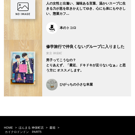
人の女性と出逢い、滋味ある言葉、温かいスープに生
きる力が息を吹きかえしてゆき、心にも体にもやさし
い、惣菜カフ…
本のトコロ
修学旅行で仲良くないグループに入りました
東京 神保町
男子ってこうなの？
とりあえず、「最近、ドキドキが足りないなぁ」と思
う方に オススメします。
ひがっちの小さな本屋
HOME
ほんまる 神保町店
書籍
カイクロドンドン PART5