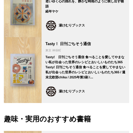
老いゆく心の揺れを、静かな時雨のように映し出す物
語
経年ヤケ
湯けむりブックス
Tasty！ 日刊ごちそう通信
東京 神保町
Tasty! 日刊ごちそう通信 食べることを愛してやまな
い私が出会った世界のレシピとおいしいものたち365
Tasty! 日刊ごちそう通信 食べることを愛してやまない
私が出会った世界のレシピとおいしいものたち365 / 週
末北欧部chika / 2025年第3刷 /…
湯けむりブックス
趣味・実用の
おすすめ書籍