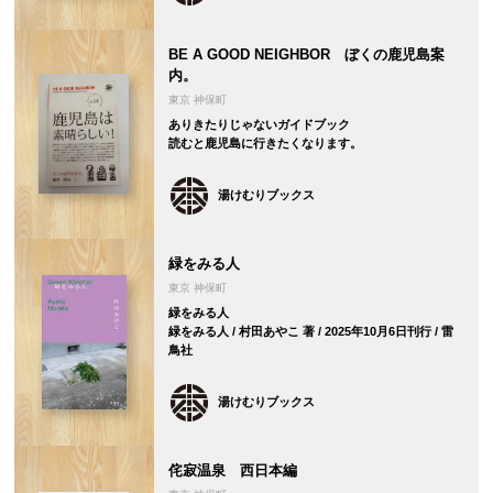
BE A GOOD NEIGHBOR ぼくの鹿児島案
内。
東京 神保町
ありきたりじゃないガイドブック
読むと鹿児島に行きたくなります。
湯けむりブックス
緑をみる人
東京 神保町
緑をみる人
緑をみる人 / 村田あやこ 著 / 2025年10月6日刊行 / 雷
鳥社
湯けむりブックス
侘寂温泉 西日本編