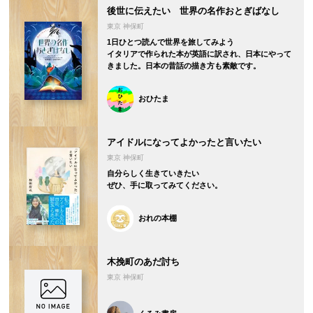
後世に伝えたい 世界の名作おとぎばなし
東京 神保町
1日ひとつ読んで世界を旅してみよう
イタリアで作られた本が英語に訳され、日本にやって
きました。日本の昔話の描き方も素敵です。
おひたま
アイドルになってよかったと言いたい
東京 神保町
自分らしく生きていきたい
ぜひ、手に取ってみてください。
おれの本棚
木挽町のあだ討ち
東京 神保町