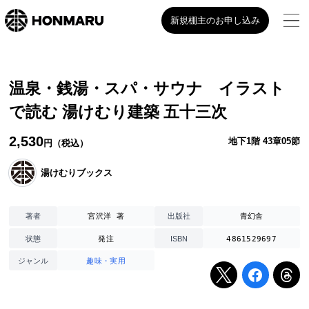
新規棚主のお申し込み
温泉・銭湯・スパ・サウナ イラスト
で読む 湯けむり建築 五十三次
2,530
地下1階 43章05節
円（税込）
湯けむりブックス
宮沢洋 著
青幻舎
著者
出版社
発注
4861529697
状態
ISBN
趣味・実用
ジャンル