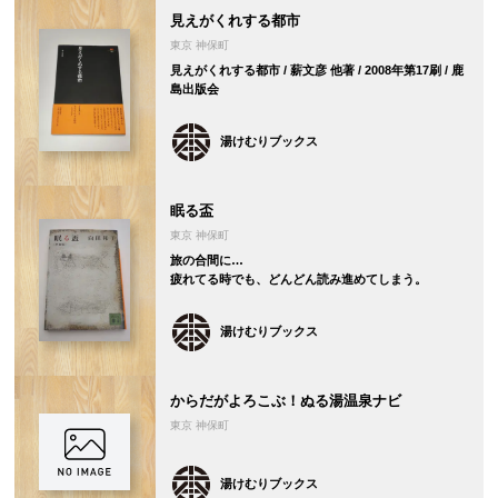
見えがくれする都市
東京 神保町
見えがくれする都市 / 薪文彦 他著 / 2008年第17刷 / 鹿
島出版会
湯けむりブックス
眠る盃
東京 神保町
旅の合間に…
疲れてる時でも、どんどん読み進めてしまう。
湯けむりブックス
からだがよろこぶ！ぬる湯温泉ナビ
東京 神保町
湯けむりブックス