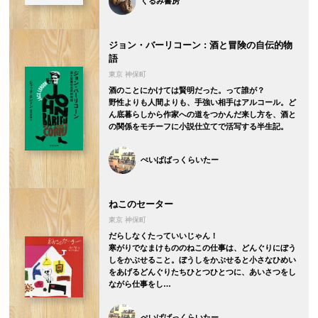
くるみ書房
ジョン・バーリコーン : 酒と冒険の自伝的物
語
東京 神保町
酒のことにかけては賢明だった。って誰が？
野性よりも人間よりも、手強い相手はアルコール。ど
ん底暮らしから作家への道をつかんだ来し方を、酒と
の関係をモチーフに小説仕立てで活写する半生記。
ぺいぱばっくらいたー
ねこのセーター
東京 神保町
だらしなくたっていいじゃん！
寒がりでなまけもののねこの仕事は、どんぐりにぼう
しをかぶせること。ぼうしをかぶせると小さなひめい
をあげるどんぐりたちひとつひとつに、あいさつをし
ながら仕事をし…
ぺいぱばっくらいたー