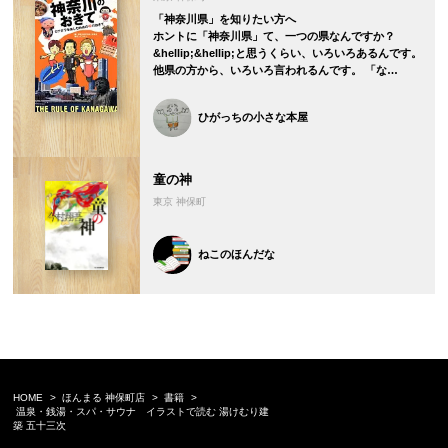
「神奈川県」を知りたい方へ
ホントに「神奈川県」て、一つの県なんですか？
&hellip;&hellip;と思うくらい、いろいろあるんです。
他県の方から、いろいろ言われるんです。 「な…
ひがっちの小さな本屋
童の神
東京 神保町
ねこのほんだな
HOME
ほんまる 神保町店
書籍
温泉・銭湯・スパ・サウナ イラストで読む 湯けむり建
築 五十三次