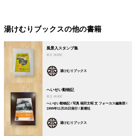
湯けむりブックス
の他の書籍
風景入スタンプ集
東京 神保町
湯けむりブックス
へいせい動物記
東京 神保町
へいせい動物記 / 写真 福田文昭 文 フォーカス編集部 /
1999年11月25日発行 / 新潮社
湯けむりブックス