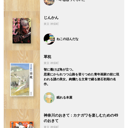
じんかん
東京 神保町
ねこのほんだな
草枕
東京 神保町
智に働けば角が立つ。
思索にかられつつ山路を登りつめた青年画家の前に現
われる謎の美女。絢爛たる文章で綴る漱石初期の名
作。
眠れる本屋
神奈川のおきて : カナガワを楽しむための49
のおきて
東京 神保町