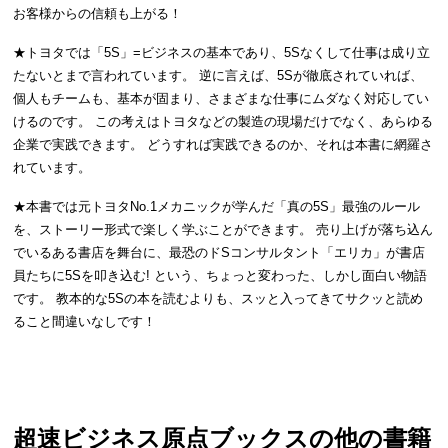
お客様からの信頼も上がる！
★トヨタでは「5S」=ビジネスの基本であり、5Sなくして仕事は成り立
たないとまで言われています。 逆に言えば、5Sが徹底されていれば、
個人もチームも、基本が固まり、さまざまな仕事にムダなく対応してい
けるのです。 この考えはトヨタなどの製造の現場だけでなく、あらゆる
企業で実践できます。 どうすれば実践できるのか、それは本書に網羅さ
れています。 
★本書では元トヨタNo.1メカニックが学んだ「真の5S」最強のルール
を、ストーリー形式で楽しく学ぶことができます。 売り上げが落ち込ん
でいるある書店を舞台に、最恐のドSコンサルタント「エリカ」が書店
員たちに5Sを叩き込む! という、ちょっと変わった、しかし面白い物語
です。 教本的な5Sの本を読むよりも、スッと入ってきてサクッと読め
ること間違いなしです！
超速ビジネス原点ブックス
の他の書籍