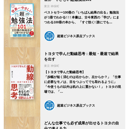
東京 神保町
ベストセラー100冊の「いちばん結果の出る」勉強法
が 1冊でわかる! ! ! 本書は、古今東西の「学び」にま
つわる100冊の本から、 「すぐ効く! 誰にでも…
超速ビジネス原点ブックス
トヨタで学んだ動線思考 : 最短・最速で結果
を出す
東京 神保町
【トヨタで学んだ動線思考】
「歩幅が短く済むのは右からか、左からか？」 「仕事
に必要なモノは、目をつぶってでも取れるように」
「今使うもの以外は机の上に置かない！」 トヨタの現
場では、「…
超速ビジネス原点ブックス
どんな仕事でも必ず成果が出せるトヨタの自
分で考える力