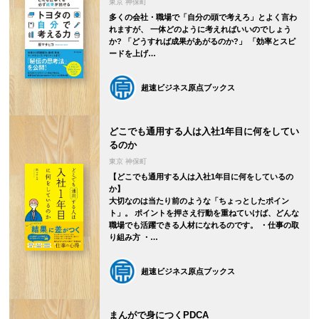
東京 神保町
多くの会社・職場で「自分の頭で考えろ」とよく言わ
れますが、 一体どのように考えればいいのでしょう
か? 「どうすれば成果があがるのか?」 「効率とスピ
ードを上げ…
超速ビジネス原点ブックス
どこでも通用する人は入社1年目に何をしてい
るのか
東京 神保町
【どこでも通用する人は入社1年目に何をしているの
か】
大切なのは当たり前のような「ちょっとしたポイン
ト」。 ポイントを押さえ行動を重ねていけば、どんな
職場でも活躍できる人材になれるのです。 ・仕事の取
り組み方 ・…
超速ビジネス原点ブックス
まんがで身につくPDCA