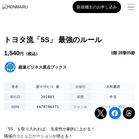
新規棚主のお申し込み
トヨタ流「5S」 最強のルール
1,540
1階 28章05節
円（税込）
超速ビジネス原点ブックス
原マサヒコ 著
大和書房
著者
出版社
201803
中古
発行日
状態
4479796371
ビジネス・経済
ISBN
ジャンル
「5S」を取り入れれば、 生産性が劇的に上がる！
職場のコミュニケーションが増える！