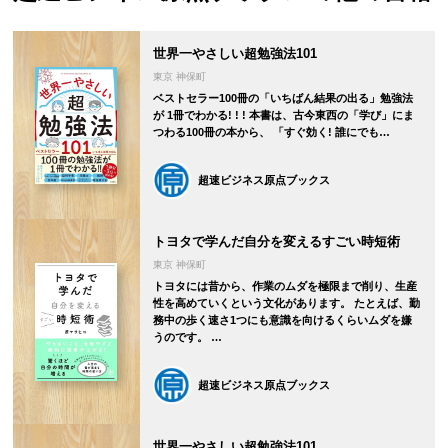
世界一やさしい超勉強法101
東京 神保町
ベストセラー100冊の「いちばん結果の出る」勉強法
が 1冊でわかる! ! ! 本書は、古今東西の「学び」にま
つわる100冊の本から、 「すぐ効く! 誰にでも…
超速ビジネス原点ブックス
トヨタで学んだ自分を変えるすごい時短術
東京 神保町
トヨタには昔から、作業のムダを極限まで削り、生産
性を高めていくという文化があります。 たとえば、勤
務中の歩く速さ1つにも意識を向けるくらいムダを嫌
うのです。 …
超速ビジネス原点ブックス
世界一やさしい超勉強法101