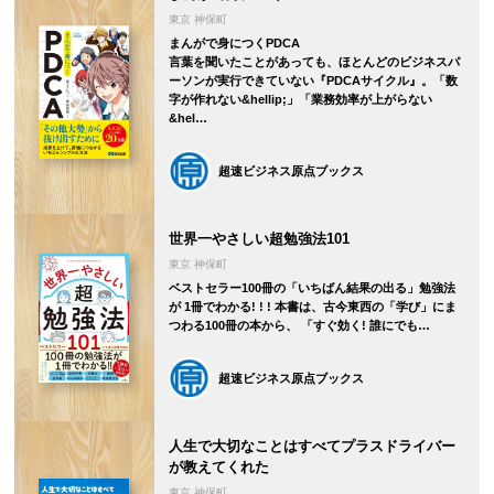
東京 神保町
まんがで身につくPDCA
言葉を聞いたことがあっても、ほとんどのビジネスパ
ーソンが実行できていない『PDCAサイクル』。「数
字が作れない&hellip;」「業務効率が上がらない
&hel…
超速ビジネス原点ブックス
世界一やさしい超勉強法101
東京 神保町
ベストセラー100冊の「いちばん結果の出る」勉強法
が 1冊でわかる! ! ! 本書は、古今東西の「学び」にま
つわる100冊の本から、 「すぐ効く! 誰にでも…
超速ビジネス原点ブックス
人生で大切なことはすべてプラスドライバー
が教えてくれた
東京 神保町