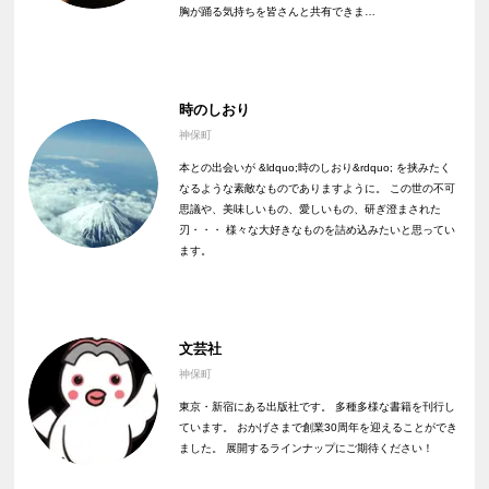
胸が踊る気持ちを皆さんと共有できま…
時のしおり
神保町
本との出会いが &ldquo;時のしおり&rdquo; を挟みたく
なるような素敵なものでありますように。 この世の不可
思議や、美味しいもの、愛しいもの、研ぎ澄まされた
刃・・・ 様々な大好きなものを詰め込みたいと思ってい
ます。
文芸社
神保町
東京・新宿にある出版社です。 多種多様な書籍を刊行し
ています。 おかげさまで創業30周年を迎えることができ
ました。 展開するラインナップにご期待ください！