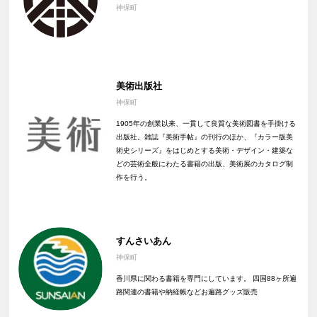
神保町
美術出版社
神保町
1905年の創業以来、一貫して良質な美術図書を手掛ける
出版社。雑誌『美術手帖』の刊行のほか、『カラー版美
術史シリーズ』をはじめとする美術・デザイン・建築な
どの芸術全般にわたる書籍の出版、美術展のカタログ制
作を行う。
すんさいあん
神保町
香川県に関わる書籍を専門にしています。 四国88ヶ所遍
路関連の書籍や納経帳などお遍路グッズ販売