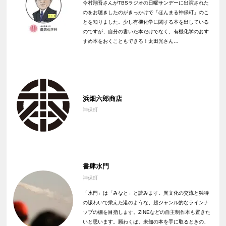
今村翔吾さんがTBSラジオの日曜サンデーに出演された
のをお聴きしたのがきっかけで「ほんまる神保町」のこ
とを知りました。少し有機化学に関する本を出している
のですが、自分の書いた本だけでなく、有機化学のおす
すめ本をおくこともできる！太田光さん…
浜畑六郎商店
神保町
書肆水門
神保町
「水門」は「みなと」と読みます。異文化の交流と独特
の賑わいで栄えた港のような、超ジャンル的なラインナ
ップの棚を目指します。ZINEなどの自主制作本も置きた
いと思います。願わくば、未知の本を手に取るときの、