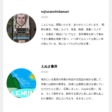
rojiuranohidamari
神保町
こんにちは。閲覧いただき、ありがとうございます。 昭
和の東京、写真／カメラ、音楽、映画、喜劇／コメデ
ィ、出版社／雑誌についてなど、長年興味を持って集め
てきた書物を安価で並べ、いつ来てもらっても新しい本
が並んでいる、気になってたびたび足を運…
えぬま書房
神保町
地方にいる孤高の作家の作品や文芸誌の紹介を通して、
作家には創作の希望を、読者には新鮮な喜びを感じてい
ただけたらと思い、応募しました。人はみな想い、悩
み、そして創作する。創作する喜びと哀しみに満ちあふ
れた書籍が、読む人に与える、生きることの…