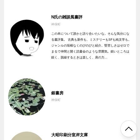
N氏の雑談風書評
神保町
この本について誰かと語り合いたいな。そんな気分にな
る書評集。 古典も新作も、ミステリーもSFも純文学も。
ジャンルの垣根なくのびのびと紹介。堅苦しさはゼロで
まるで仲間と開く読書会のような雰囲気。鋭いところは
鋭く、脱線するときは楽しく、肩の力…
銀書房
神保町
大昭印刷分室岸文庫