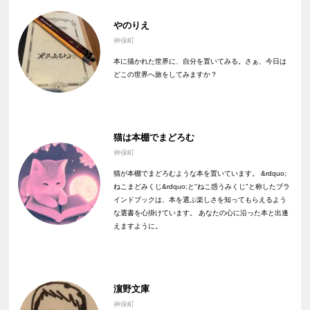
やのりえ
神保町
本に描かれた世界に、自分を置いてみる。さぁ、今日は
どこの世界へ旅をしてみますか？
猫は本棚でまどろむ
神保町
猫が本棚でまどろむような本を置いています。 &rdquo;
ねこまどみくじ&rdquo;と"ねこ惑うみくじ"と称したブラ
インドブックは、本を選ぶ楽しさを知ってもらえるよう
な選書を心掛けています。 あなたの心に沿った本と出逢
えますように。
濵野文庫
神保町