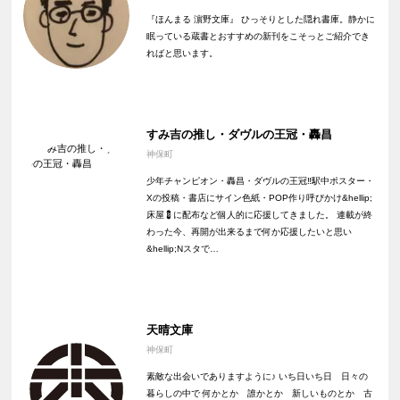
『ほんまる 濵野文庫』 ひっそりとした隠れ書庫。静かに
眠っている蔵書とおすすめの新刊をこそっとご紹介でき
ればと思います。
すみ吉の推し・ダヴルの王冠・轟昌
神保町
少年チャンピオン・轟昌・ダヴルの王冠‼️駅中ポスター・
Xの投稿・書店にサイン色紙・POP作り呼びかけ&hellip;
床屋💈に配布など個人的に応援してきました。 連載が終
わった今、再開が出来るまで何か応援したいと思い
&hellip;Nスタで…
天晴文庫
神保町
素敵な出会いでありますように♪ いち日いち日 日々の
暮らしの中で 何かとか 誰かとか 新しいものとか 古