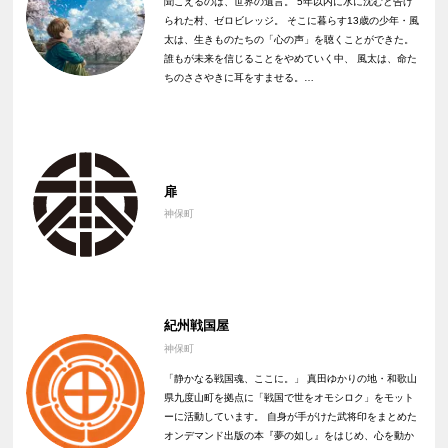
聞こえるのは、世界の遺言。 5年以内に水に沈むと告げ
られた村、ゼロビレッジ。 そこに暮らす13歳の少年・風
太は、生きものたちの「心の声」を聴くことができた。
誰もが未来を信じることをやめていく中、 風太は、命た
ちのささやきに耳をすませる。…
扉
神保町
紀州戦国屋
神保町
「静かなる戦国魂、ここに。」 真田ゆかりの地・和歌山
県九度山町を拠点に「戦国で世をオモシロク」をモット
ーに活動しています。 自身が手がけた武将印をまとめた
オンデマンド出版の本『夢の如し』をはじめ、心を動か