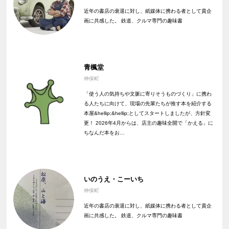
近年の書店の衰退に対し、紙媒体に携わる者として貴企
画に共感した。 鉄道、クルマ専門の趣味書
青楓堂
神保町
「使う人の気持ちや文脈に寄りそうものづくり」に携わ
る人たちに向けて、現場の先輩たちが推す本を紹介する
本屋&hellip;&hellip;としてスタートしましたが、方針変
更！ 2026年4月からは、店主の趣味全開で「かえる」に
ちなんだ本をお…
いのうえ・こーいち
神保町
近年の書店の衰退に対し、紙媒体に携わる者として貴企
画に共感した。 鉄道、クルマ専門の趣味書