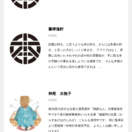
書肆逸軒
神保町
読書が好き。と言うよりも本が好き、さらには本屋が好
き。と言った方がしっくり来ます。 アプリではなく、実
際に出向いたそれぞれの店や街の雰囲気や、手に取る本
の手触りや重みを楽しんでいる感覚です。 そんな本屋さ
んという営みに自分も参加できれば、…
神尾 水無子
神保町
第36回小説すばる新人賞受賞作『我拶もん』文庫版発売
中です!! 角川春樹事務所/ハルキ文庫『鴉揚羽の仕業（か
らすあげはのしわざ） こちらも発売中です。 秋に集英社
より受賞第一作単行本発売予定。 よろしくお願い申し上
げます!!