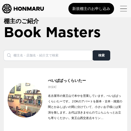
新規棚主のお申し込み
棚主のご紹介
Book Masters
検索
ぺいぱばっくらいたー
神保町
名古屋市の覚王山で本やを営業しています。ぺいぱばっ
くらいたーです。２DKのアパートを新本・古本・雑貨の
間とかみしばいの間に分けていて、小さいお子様には実
演を致します。お代は頂きませんのでふらふらっとお立
ち寄りください。覚王山西交差点キリン…