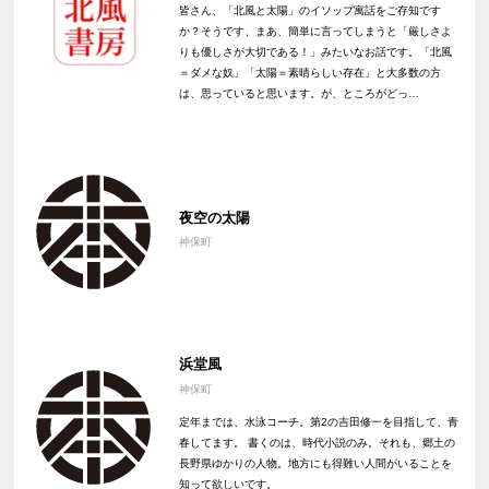
皆さん、「北風と太陽」のイソップ寓話をご存知です
か？そうです、まあ、簡単に言ってしまうと「厳しさよ
りも優しさが大切である！」みたいなお話です。「北風
＝ダメな奴」「太陽＝素晴らしい存在」と大多数の方
は、思っていると思います。が、ところがどっ…
夜空の太陽
神保町
浜堂風
神保町
定年までは、水泳コーチ。第2の吉田修一を目指して、青
春してます。 書くのは、時代小説のみ。それも、郷土の
長野県ゆかりの人物。地方にも得難い人間がいることを
知って欲しいです。