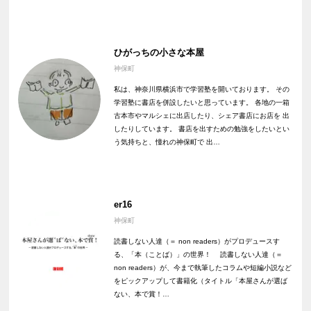
ひがっちの小さな本屋
神保町
私は、神奈川県横浜市で学習塾を開いております。 その
学習塾に書店を併設したいと思っています。 各地の一箱
古本市やマルシェに出店したり、シェア書店にお店を 出
したりしています。 書店を出すための勉強をしたいとい
う気持ちと、憧れの神保町で 出…
er16
神保町
読書しない人達（＝ non readers）がプロデュースす
る、「本（ことば）」の世界！ 読書しない人達（＝
non readers）が、今まで執筆したコラムや短編小説など
をピックアップして書籍化（タイトル「本屋さんが選ば
ない、本で賞！…