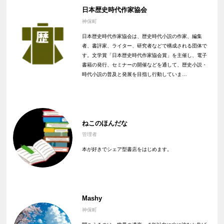
日本歴史時代作家協会
神保町
日本歴史時代作家協会は、歴史時代小説の作家、編集
者、書評家、ライター、研究者などで構成される団体で
す。文学賞「日本歴史時代作家協会賞」を主催し、電子
書籍の発行、セミナーの開催などを通して、歴史小説・
時代小説の普及と発展を目指し行動していま…
ねこのほんだな
管理者
本が好きでシェア型書店をはじめます。
Mashy
神保町