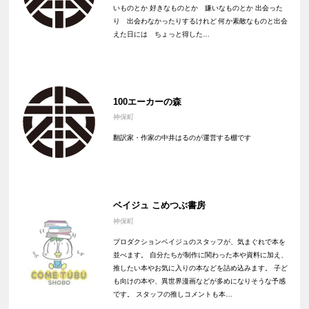
いものとか 好きなものとか 嫌いなものとか 出会った
り 出会わなかったりするけれど 何か素敵なものと出会
えた日には ちょっと得した…
100エーカーの森
神保町
翻訳家・作家の中井はるのが運営する棚です
ベイジュ こめつぶ書房
神保町
プロダクションベイジュのスタッフが、気まぐれで本を
並べます。 自分たちが制作に関わった本や資料に加え、
推したい本やお気に入りの本などを詰め込みます。 子ど
も向けの本や、異世界漫画などが多めになりそうな予感
です。 スタッフの推しコメントも本…