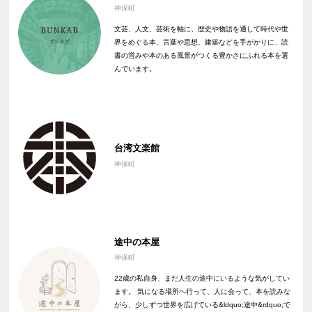
神保町
文芸、人文、芸術を軸に、歴史や物語を通して時代や世
界をめぐる本、言葉や思想、建築などを手がかりに、読
書の営みや本のある風景がつくる豊かさにふれる本を選
んでいます。
台湾文楽館
神保町
途中の本屋
神保町
22歳の私自身、まだ人生の途中にいるような気がしてい
ます。 気になる場所へ行って、人に会って、本を読みな
がら、少しずつ世界を広げている&ldquo;途中&rdquo;で