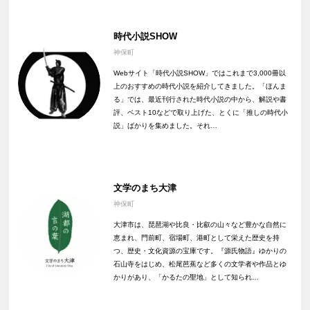
時代小説SHOW
神保町
Webサイト「時代小説SHOW」ではこれまで3,000冊以
上のおすすめの時代小説を紹介してきました。「ほんま
る」では、最近刊行された時代小説の中から、解説や書
評、ベスト10などで取り上げた、とくに「推しの時代小
説」ばかりを集めました。それ…
文学のまち大津
神保町
大津市は、琵琶湖や比良・比叡の山々など豊かな自然に
恵まれ、門前町、宿場町、港町として栄えた歴史を持
つ、歴史・文化資源の宝庫です。『源氏物語』ゆかりの
石山寺をはじめ、松尾芭蕉など多くの文学者や作品とゆ
かりがあり、「かるたの聖地」として知られ…