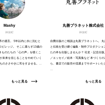
Mashy
丸善プラネット株式会社
神保町
神保町
界の遺言。 5年以内に水に沈むと
自費出版のご相談は丸善プラネットへ。 丸
ロビレッジ。 そこに暮らす13歳の
と伝統を受け継ぐ編集・制作プロダクショ
きものたちの「心の声」を聴くこ
たの本を出版しませんか？ 社史・記念出版
もが未来を信じることをやめていく
／エッセイ／絵本・写真集など 本づくりの
たちのささやきに耳をすませる。…
ら、書店での販売や流通までサポートいた
…
もっと見る
もっと見る