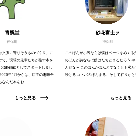
青楓堂
砂花富士ヲ
神保町
神保町
や文脈に寄りそうものづくり」に
このほんが小説ならば僕はページをめくるだ
けて、現場の先輩たちが推す本を
のほんが詩ならば僕はたちどまるだろう や
ip;&hellip;としてスタートしまし
んだな～ このほんがほんとでなくとも私た
2026年4月からは、店主の趣味全
続ける コトバのほんまる、そして在りかと
ちなんだ本をお…
もっと見る
もっと見る