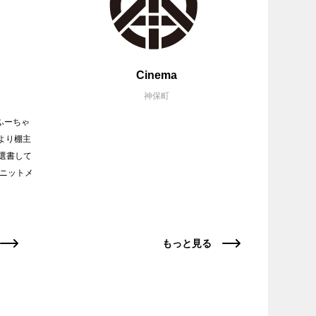
Cinema
神保町
ふーちゃ
月より棚主
選書して
ユニットメ
もっと見る