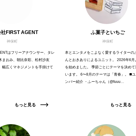
社FIRST AGENT
ふ菓子といちご
神保町
神保町
AGENTはフリーアナウンサー、タレ
本とエンタメをこよなく愛するライターの
木まおみ、朝比奈彩、松村沙友
んとおきありによるユニット。 2026年6
、幅広くマネジメントを手掛けて
を始めました。 季節ごとにテーマを決めて
います。 6〜8月のテーマは「青春」。 ◼️
ンバー紹介 ・ふーちゃん（@fuuu…
もっと見る
もっと見る