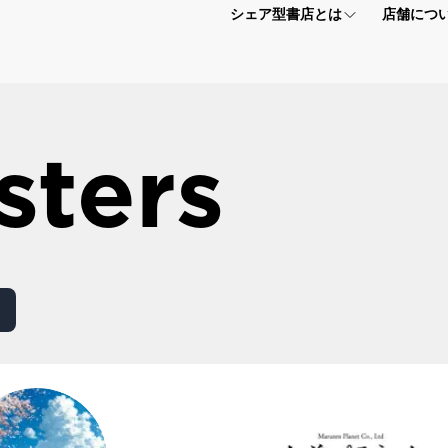
シェア型書店とは
店舗につ
シェア型書店とは
フロアマッ
sters
個人プラン
アクセス情
法人プラン
よくある質
お申し込みはこちら
【ほんまる入会説明会】 お申込みフォーム