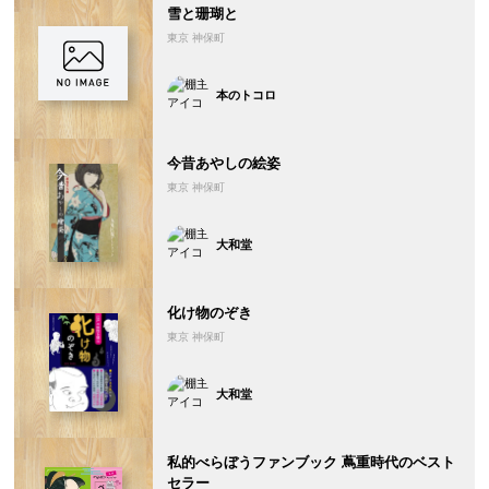
雪と珊瑚と
東京 神保町
本のトコロ
今昔あやしの絵姿
東京 神保町
大和堂
化け物のぞき
東京 神保町
大和堂
私的べらぼうファンブック 蔦重時代のベスト
セラー