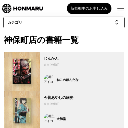
新規棚主のお申し込み
カテゴリ
神保町店の書籍一覧
じんかん
東京 神保町
ねこのほんだな
今昔あやしの繪姿
東京 神保町
大和堂