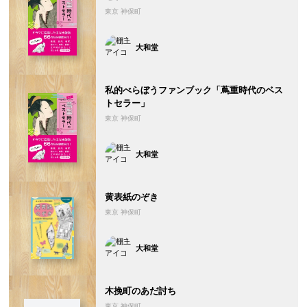
東京 神保町
大和堂
私的べらぼうファンブック「蔦重時代のベス
トセラー」
東京 神保町
大和堂
黄表紙のぞき
東京 神保町
大和堂
木挽町のあだ討ち
東京 神保町