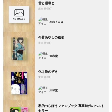
雪と珊瑚と
東京 神保町
本のトコロ
今昔あやしの絵姿
東京 神保町
大和堂
化け物のぞき
東京 神保町
大和堂
私的べらぼうファンブック 蔦重時代のベスト
セラー