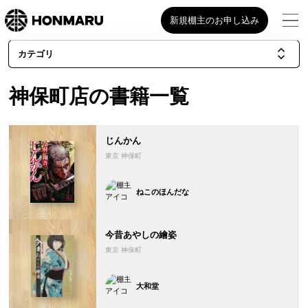
新規棚主のお申し込み
カテゴリ
神保町店の書籍一覧
じんかん
東京 神保町
ねこのほんだな
今昔あやしの繪姿
東京 神保町
大和堂