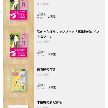
東京 神保町
大和堂
私的べらぼうファンブック「蔦重時代のベス
トセラー」
東京 神保町
大和堂
黄表紙のぞき
東京 神保町
大和堂
木挽町のあだ討ち
東京 神保町