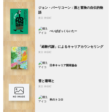
ジョン・バーリコーン : 酒と冒険の自伝的物
語
東京 神保町
ぺいぱばっくらいたー
「経験代謝」によるキャリアカウンセリング
東京 神保町
日本キャリア開発協会
雪と珊瑚と
東京 神保町
本のトコロ