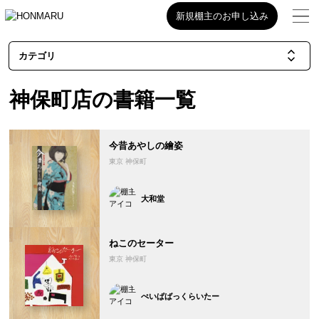
新規棚主のお申し込み
カテゴリ
神保町店の書籍一覧
今昔あやしの繪姿
東京 神保町
大和堂
ねこのセーター
東京 神保町
ぺいぱばっくらいたー