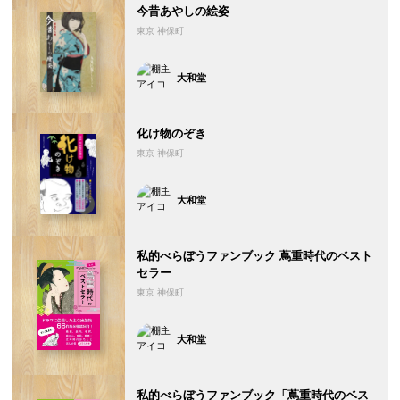
今昔あやしの絵姿
東京 神保町
大和堂
化け物のぞき
東京 神保町
大和堂
私的べらぼうファンブック 蔦重時代のベスト
セラー
東京 神保町
大和堂
私的べらぼうファンブック「蔦重時代のベス