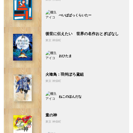
ぺいぱばっくらいたー
後世に伝えたい 世界の名作おとぎばなし
東京 神保町
おひたま
火喰鳥 : 羽州ぼろ鳶組
東京 神保町
ねこのほんだな
童の神
東京 神保町