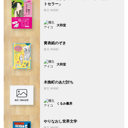
トセラー」
東京 神保町
大和堂
黄表紙のぞき
東京 神保町
大和堂
木挽町のあだ討ち
東京 神保町
くるみ書房
やりなおし世界文学
東京 神保町