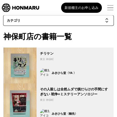
新規棚主のお申し込み
カテゴリ
神保町店の書籍一覧
チリケン
東京 神保町
みきひら堂〈YA 〉
その人殺しは全然ムダで損だらけの手間にす
ぎない 戦争×ミステリーアンソロジー
東京 神保町
みきひら堂〈舳先〉