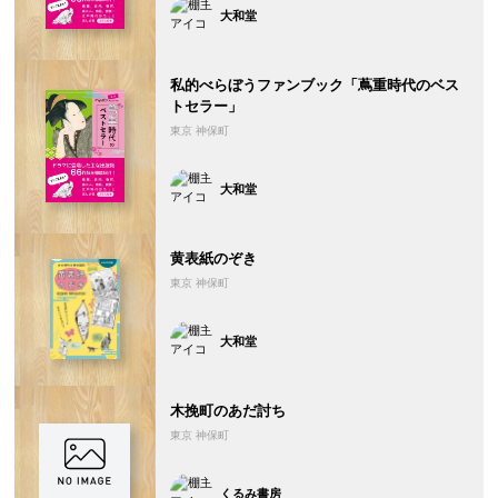
大和堂
私的べらぼうファンブック「蔦重時代のベス
トセラー」
東京 神保町
大和堂
黄表紙のぞき
東京 神保町
大和堂
木挽町のあだ討ち
東京 神保町
くるみ書房