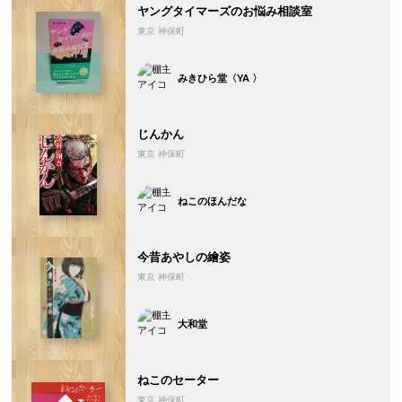
ヤングタイマーズのお悩み相談室
東京 神保町
みきひら堂〈YA 〉
じんかん
東京 神保町
ねこのほんだな
今昔あやしの繪姿
東京 神保町
大和堂
ねこのセーター
東京 神保町