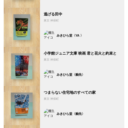
逃げる田中
東京 神保町
みきひら堂〈YA 〉
小学館ジュニア文庫 映画 君と花火と約束と
東京 神保町
みきひら堂〈舳先〉
つまらない住宅地のすべての家
東京 神保町
みきひら堂〈舳先〉