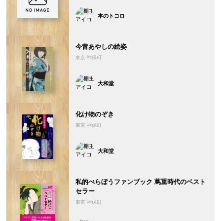
本のトコロ
今昔あやしの絵姿
東京 神保町
大和堂
化け物のぞき
東京 神保町
大和堂
私的べらぼうファンブック 蔦重時代のベスト
セラー
東京 神保町