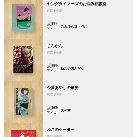
ヤングタイマーズのお悩み相談室
東京 神保町
みきひら堂〈YA 〉
じんかん
東京 神保町
ねこのほんだな
今昔あやしの繪姿
東京 神保町
大和堂
ねこのセーター
東京 神保町