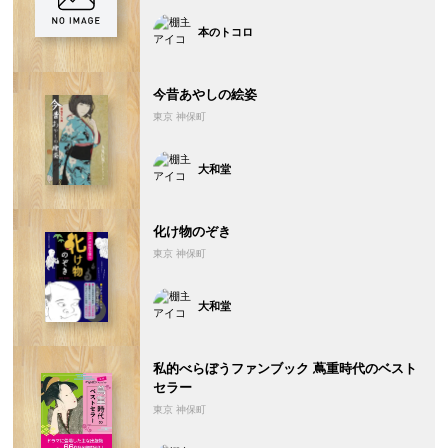
本のトコロ
今昔あやしの絵姿
東京 神保町
大和堂
化け物のぞき
東京 神保町
大和堂
私的べらぼうファンブック 蔦重時代のベスト
セラー
東京 神保町