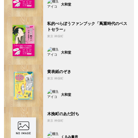
大和堂
私的べらぼうファンブック「蔦重時代のベス
トセラー」
東京 神保町
大和堂
黄表紙のぞき
東京 神保町
大和堂
木挽町のあだ討ち
東京 神保町
くるみ書房