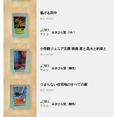
逃げる田中
東京 神保町
みきひら堂〈YA 〉
小学館ジュニア文庫 映画 君と花火と約束と
東京 神保町
みきひら堂〈舳先〉
つまらない住宅地のすべての家
東京 神保町
みきひら堂〈舳先〉