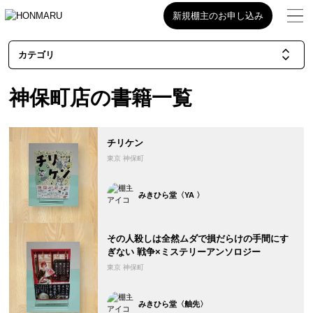
新規棚主のお申し込み
カテゴリ
神保町店の書籍一覧
チリケン
東京 神保町
みきひら堂〈YA 〉
その人殺しは全然ムダで損だらけの手間にす
ぎない 戦争×ミステリーアンソロジー
東京 神保町
みきひら堂〈舳先〉