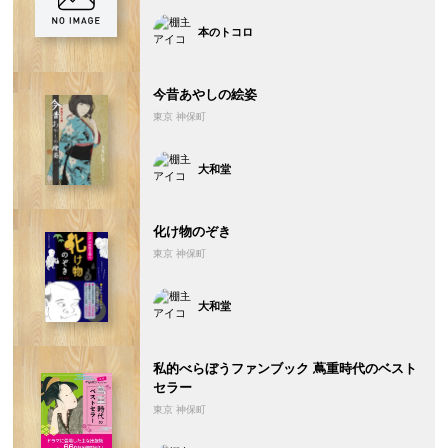
本のトコロ
今昔あやしの絵姿
東京 神保町
大和堂
化け物のぞき
東京 神保町
大和堂
私的べらぼうファンブック 蔦重時代のベスト
セラー
東京 神保町