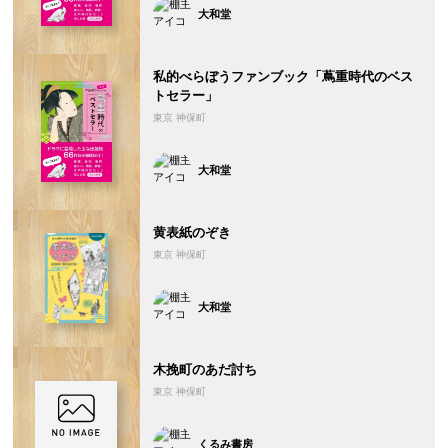
大和堂
私的べらぼうファンブック「蔦重時代のベス
トセラー」
東京 神保町
大和堂
黄表紙のぞき
東京 神保町
大和堂
木挽町のあだ討ち
東京 神保町
くるみ書房