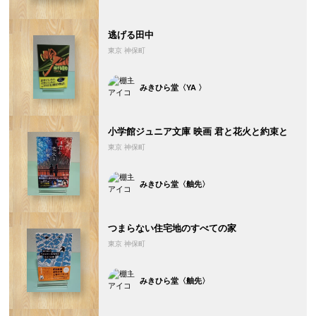
逃げる田中
東京 神保町
みきひら堂〈YA 〉
小学館ジュニア文庫 映画 君と花火と約束と
東京 神保町
みきひら堂〈舳先〉
つまらない住宅地のすべての家
東京 神保町
みきひら堂〈舳先〉