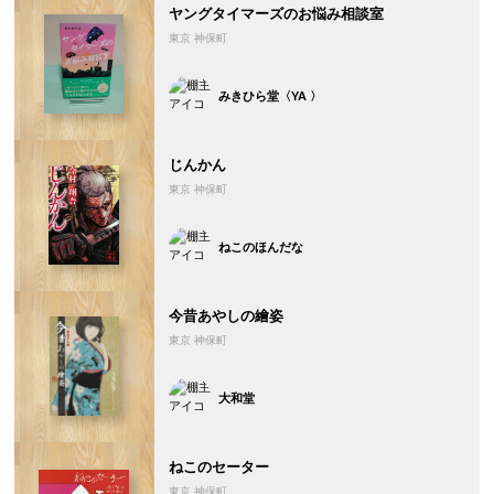
ヤングタイマーズのお悩み相談室
東京 神保町
みきひら堂〈YA 〉
じんかん
東京 神保町
ねこのほんだな
今昔あやしの繪姿
東京 神保町
大和堂
ねこのセーター
東京 神保町