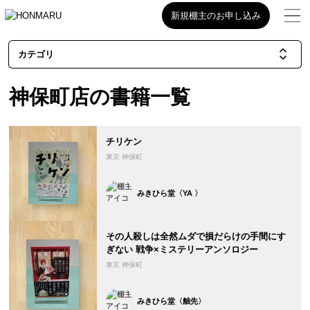
新規棚主のお申し込み
カテゴリ
神保町店の書籍一覧
チリケン
東京 神保町
みきひら堂〈YA 〉
その人殺しは全然ムダで損だらけの手間にす
ぎない 戦争×ミステリーアンソロジー
東京 神保町
みきひら堂〈舳先〉