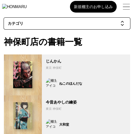
新規棚主のお申し込み
カテゴリ
神保町店の書籍一覧
じんかん
東京 神保町
ねこのほんだな
今昔あやしの繪姿
東京 神保町
大和堂