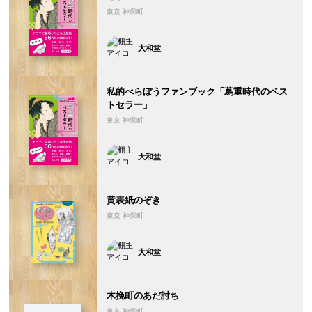
東京 神保町
大和堂
私的べらぼうファンブック「蔦重時代のベス
トセラー」
東京 神保町
大和堂
黄表紙のぞき
東京 神保町
大和堂
木挽町のあだ討ち
東京 神保町