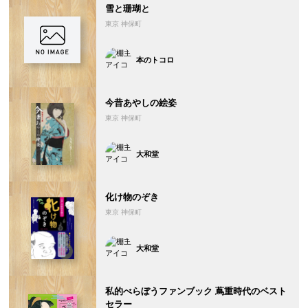
雪と珊瑚と
東京 神保町
本のトコロ
今昔あやしの絵姿
東京 神保町
大和堂
化け物のぞき
東京 神保町
大和堂
私的べらぼうファンブック 蔦重時代のベスト
セラー