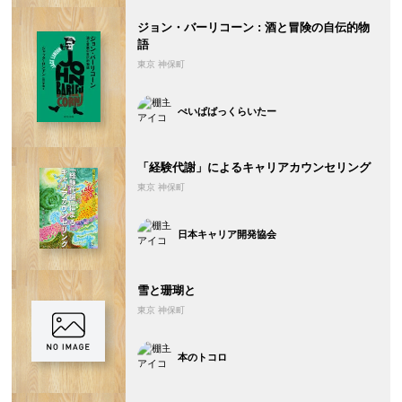
ジョン・バーリコーン : 酒と冒険の自伝的物
語
東京 神保町
ぺいぱばっくらいたー
「経験代謝」によるキャリアカウンセリング
東京 神保町
日本キャリア開発協会
雪と珊瑚と
東京 神保町
本のトコロ