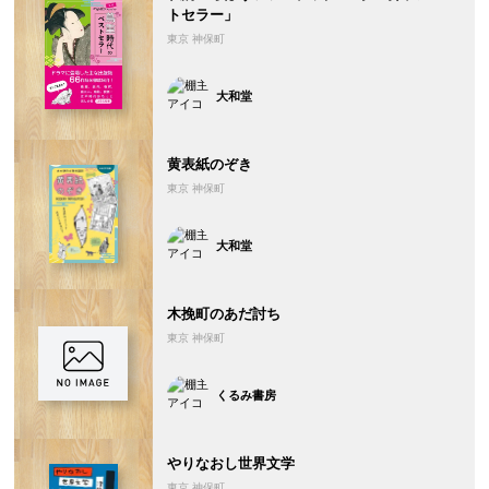
トセラー」
東京 神保町
大和堂
黄表紙のぞき
東京 神保町
大和堂
木挽町のあだ討ち
東京 神保町
くるみ書房
やりなおし世界文学
東京 神保町