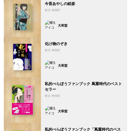
今昔あやしの絵姿
東京 神保町
大和堂
化け物のぞき
東京 神保町
大和堂
私的べらぼうファンブック 蔦重時代のベスト
セラー
東京 神保町
大和堂
私的べらぼうファンブック「蔦重時代のベス