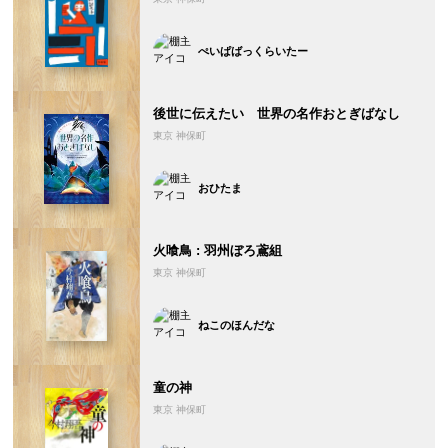
ぺいぱばっくらいたー
後世に伝えたい 世界の名作おとぎばなし
東京 神保町
おひたま
火喰鳥 : 羽州ぼろ鳶組
東京 神保町
ねこのほんだな
童の神
東京 神保町