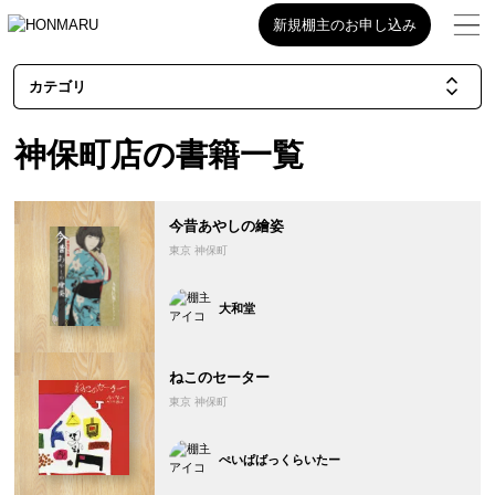
新規棚主のお申し込み
カテゴリ
神保町店の書籍一覧
今昔あやしの繪姿
東京 神保町
大和堂
ねこのセーター
東京 神保町
ぺいぱばっくらいたー