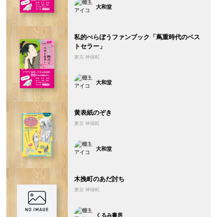
大和堂
私的べらぼうファンブック「蔦重時代のベス
トセラー」
東京 神保町
大和堂
黄表紙のぞき
東京 神保町
大和堂
木挽町のあだ討ち
東京 神保町
くるみ書房