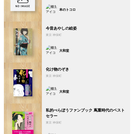
本のトコロ
今昔あやしの絵姿
東京 神保町
大和堂
化け物のぞき
東京 神保町
大和堂
私的べらぼうファンブック 蔦重時代のベスト
セラー
東京 神保町