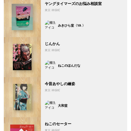
ヤングタイマーズのお悩み相談室
東京 神保町
みきひら堂〈YA 〉
じんかん
東京 神保町
ねこのほんだな
今昔あやしの繪姿
東京 神保町
大和堂
ねこのセーター
東京 神保町