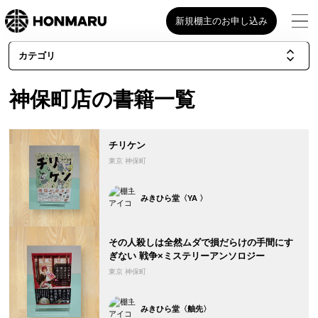
新規棚主のお申し込み
カテゴリ
神保町店の書籍一覧
チリケン
東京 神保町
みきひら堂〈YA 〉
その人殺しは全然ムダで損だらけの手間にす
ぎない 戦争×ミステリーアンソロジー
東京 神保町
みきひら堂〈舳先〉