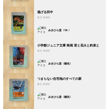
逃げる田中
東京 神保町
みきひら堂〈YA 〉
小学館ジュニア文庫 映画 君と花火と約束と
東京 神保町
みきひら堂〈舳先〉
つまらない住宅地のすべての家
東京 神保町
みきひら堂〈舳先〉