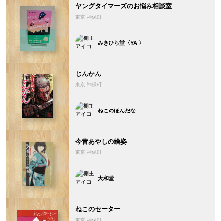
ヤングタイマーズのお悩み相談室
東京 神保町
みきひら堂〈YA 〉
じんかん
東京 神保町
ねこのほんだな
今昔あやしの繪姿
東京 神保町
大和堂
ねこのセーター
東京 神保町