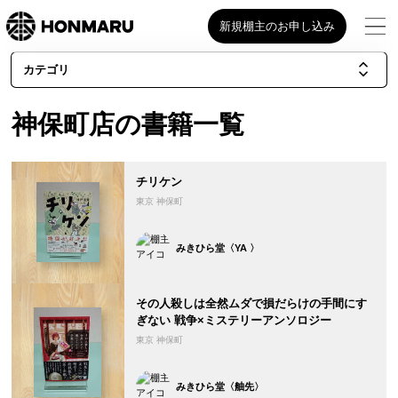
新規棚主のお申し込み
カテゴリ
神保町店の書籍一覧
チリケン
東京 神保町
みきひら堂〈YA 〉
その人殺しは全然ムダで損だらけの手間にす
ぎない 戦争×ミステリーアンソロジー
東京 神保町
みきひら堂〈舳先〉