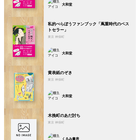
大和堂
私的べらぼうファンブック「蔦重時代のベス
トセラー」
東京 神保町
大和堂
黄表紙のぞき
東京 神保町
大和堂
木挽町のあだ討ち
東京 神保町
くるみ書房