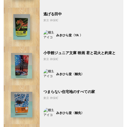
逃げる田中
東京 神保町
みきひら堂〈YA 〉
小学館ジュニア文庫 映画 君と花火と約束と
東京 神保町
みきひら堂〈舳先〉
つまらない住宅地のすべての家
東京 神保町
みきひら堂〈舳先〉