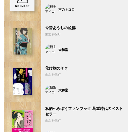
本のトコロ
今昔あやしの絵姿
東京 神保町
大和堂
化け物のぞき
東京 神保町
大和堂
私的べらぼうファンブック 蔦重時代のベスト
セラー
東京 神保町